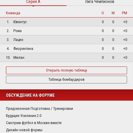
Серия А
Лига Чемпионов
Команда
О
М
РМ
1.
Ювентус
0
0
+0
2.
Рома
0
0
+0
3.
Лацио
0
0
+0
4.
Фиорентина
0
0
+0
10.
Милан
0
0
+0
Открыть полную таблицу
Таблица бомбардиров
ОБСУЖДЕНИЕ НА ФОРУМЕ
Предсезонная Подготовка / Тренировки
Будущее Усиление 2.0
Смотрим футбол в Москве вместе
Дизайн новой формы