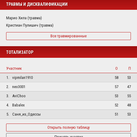
ТРАВМЫ И ДИСКВАЛИФИКАЦИИ
Марио Хила (травма)
Кристиан Пулишич (травма)
Все травмированные
ТОТАЛИЗАТОР
Участник
О
П
1.
vipmilan1910
58
53
2.
neo3001
57
47
3.
AviChoo
53
55
4.
Babalex
52
48
5.
Саня_из_Одессы
51
53
Открыть полную таблицу
Принять участие