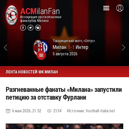
ACM
ilanFan
Ассоциация русскоязычных
фанклубов Милана
Товарищеский матч, «Оптус»
Милан
1-1
Интер
5 августа 2026
ЛЕНТА НОВОСТЕЙ ФК МИЛАН
Разгневанные фанаты «Милана» запустили
петицию за отставку Фурлани
6 мая 2026, 21:52
2134
Источник: football-italia.net