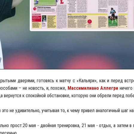
рытыми дверями, готовясь к матчу с «Кальяри», как и перед вст
особами – не новость, и, похоже,
Массимилиано Аллегри
ничего 
да вернутся к спокойной обстановке, которую они обрели перед побе
 это не удивительно, учитывая то, к чему привел аналогичный шаг н
льно прост.20 мая - двойная тренировка, 21 мая - отдых, а затем в
кресенью.