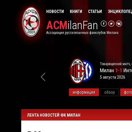
НОВОСТИ
КНИГИ
СТАТЬИ
ЭНЦИКЛОПЕ
ACM
ilanFan
Ассоциация русскоязычных фанклубов Милана
Товарищеский матч, 
Милан
1-1
Инт
5 августа 2026
видео
информация
обзор
фот
ЛЕНТА НОВОСТЕЙ ФК МИЛАН