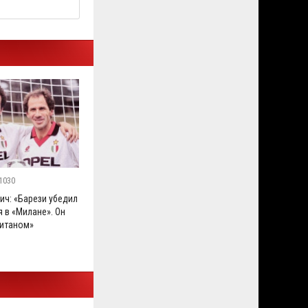
1030
ич: «Барези убедил
 в «Милане». Он
итаном»