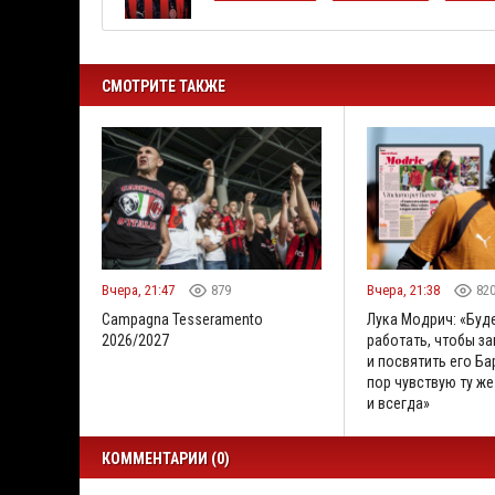
СМОТРИТЕ ТАКЖЕ
Вчера, 21:47
879
Вчера, 21:38
82
Campagna Tesseramento
Лука Модрич: «Буд
2026/2027
работать, чтобы за
и посвятить его Бар
пор чувствую ту же
и всегда»
КОММЕНТАРИИ (0)