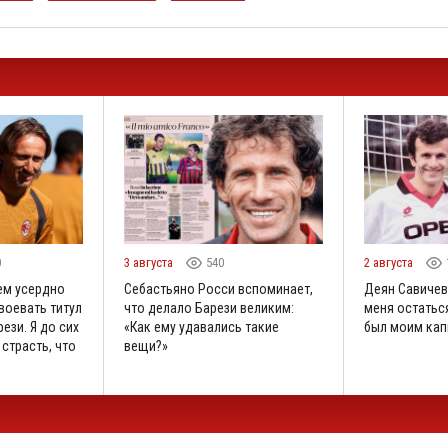
0
3 августа
540
2 августа
ем усердно
Себастьяно Росси вспоминает,
Деян Савичев
воевать титул
что делало Барези великим:
меня остаться
ези. Я до сих
«Как ему удавались такие
был моим кап
 страсть, что
вещи?»