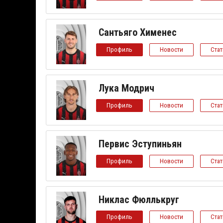
Сантьяго Хименес
Профиль
Новости
Ста
Лука Модрич
Профиль
Новости
Ста
Первис Эступиньян
Профиль
Новости
Ста
Никлас Фюллькруг
Профиль
Новости
Ста