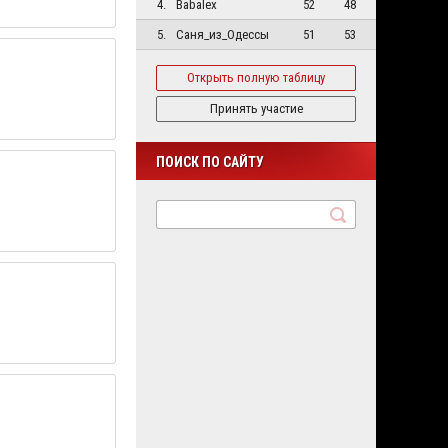
4.
Babalex
52
48
5.
Саня_из_Одессы
51
53
Открыть полную таблицу
Принять участие
ПОИСК ПО САЙТУ