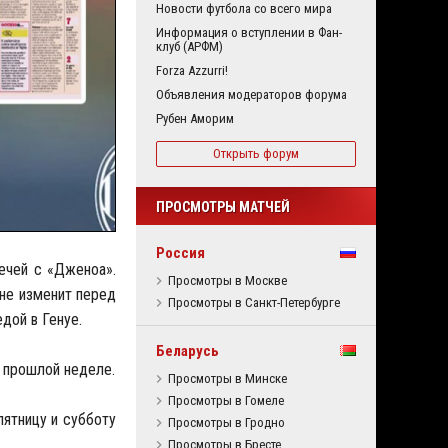
Новости футбола со всего мира
Информация о вступлении в Фан-
клуб (АРФМ)
Forza Azzurri!
Объявления модераторов форума
Рубен Аморим
Открыть форум
ПРОСМОТРЫ МАТЧЕЙ
Россия
речей с «Дженоа».
Просмотры в Москве
не изменит перед
Просмотры в Санкт-Петербурге
дой в Генуе.
Беларусь
а прошлой неделе.
Просмотры в Минске
Просмотры в Гомеле
 пятницу и субботу
Просмотры в Гродно
Просмотры в Бресте