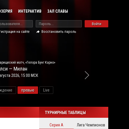
ОЗЕРИЯ
ИНТЕРАКТИВ
ЗАЛ СЛАВЫ
Войти
гистрация на сайте
Восстановить пароль
арищеский матч, «Гелора Бунг Карно»
лси — Милан
вгуста 2026, 15:00 МСК
ждение
превью
Live
новос
ТУРНИРНЫЕ ТАБЛИЦЫ
Серия А
Лига Чемпионов