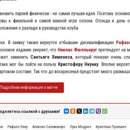
ановить парней физически - не самая лучшая идея. Поэтому основн
овы к финальной и самой важной игре сезона. Отсюда и день о
оложения о разладе в руководстве клуба.
ке. В заявку также вернутся отбывшие дисквалификацию
Рафаэ
розовое издание уверяет, что
Никлас Фюллькруг
претендует на м
может заменить
Сантьяго Хименеса
, который показал очень сл
таке мог бы пойти на пользу
Кристоферу Нкунку
. Вполне вероя
тартовом составе. Так что до воскресенья предстоит много размыш
Подробная информация о матче
оделитесь ссылкой с друзьями!
ри
Рафаэл Леау
Алексис Салемакерс
Лука Модрич
Кристиан Пулишич