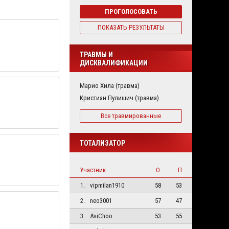
ПРОГОЛОСОВАТЬ
ПОКАЗАТЬ РЕЗУЛЬТАТЫ
ТРАВМЫ И
ДИСКВАЛИФИКАЦИИ
Марио Хила (травма)
Кристиан Пулишич (травма)
Все травмированные
ТОТАЛИЗАТОР
Участник
О
П
1.
vipmilan1910
58
53
2.
neo3001
57
47
3.
AviChoo
53
55