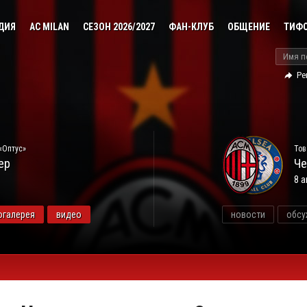
ДИЯ
AC MILAN
СЕЗОН 2026/2027
ФАН-КЛУБ
ОБЩЕНИЕ
ТИФ
Ре
«Оптус»
Тов
ер
Че
8 а
огалерея
видео
новости
обсу