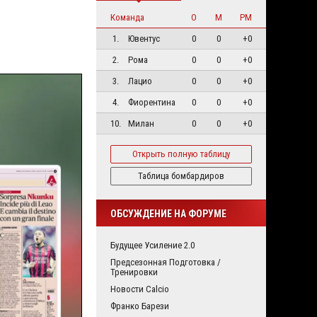
Команда
О
М
РМ
1.
Ювентус
0
0
+0
2.
Рома
0
0
+0
3.
Лацио
0
0
+0
4.
Фиорентина
0
0
+0
10.
Милан
0
0
+0
Открыть полную таблицу
Таблица бомбардиров
ОБСУЖДЕНИЕ НА ФОРУМЕ
Будущее Усиление 2.0
Предсезонная Подготовка /
Тренировки
Новости Calcio
Франко Барези