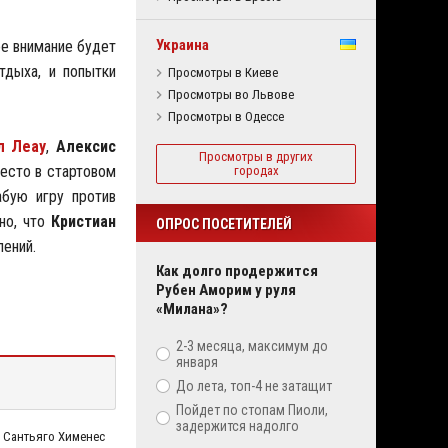
Украина
ое внимание будет
тдыха, и попытки
Просмотры в Киеве
Просмотры во Львове
Просмотры в Одессе
л Леау
,
Алексис
Просмотры в других
есто в стартовом
городах
абую игру против
тно, что
Кристиан
ОПРОС ПОСЕТИТЕЛЕЙ
лений.
Как долго продержится
Рубен Аморим у руля
«Милана»?
2-3 месяца, максимум до
января
До лета, топ-4 не затащит
Пойдет по стопам Пиоли,
задержится надолго
Сантьяго Хименес