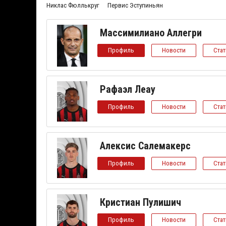
Никлас Фюллькруг
Первис Эступиньян
Массимилиано Аллегри
Профиль
Новости
Ста
Рафаэл Леау
Профиль
Новости
Ста
Алексис Салемакерс
Профиль
Новости
Ста
Кристиан Пулишич
Профиль
Новости
Ста