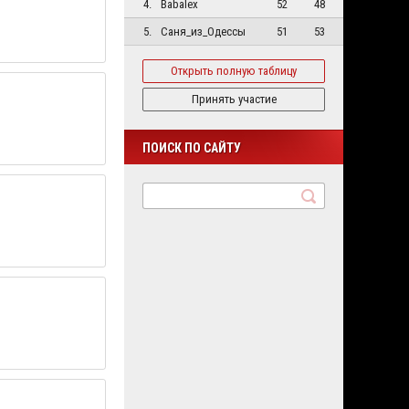
4.
Babalex
52
48
5.
Саня_из_Одессы
51
53
Открыть полную таблицу
Принять участие
ПОИСК ПО САЙТУ