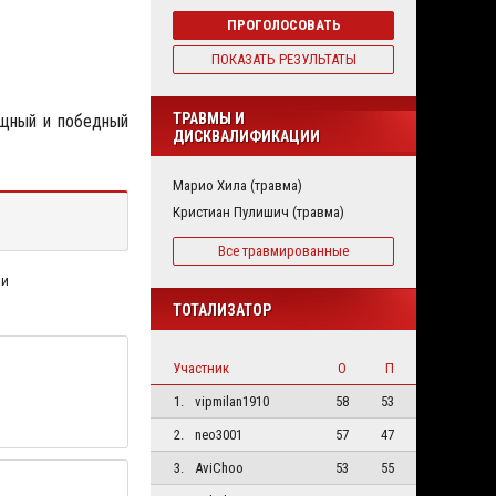
ПРОГОЛОСОВАТЬ
ПОКАЗАТЬ РЕЗУЛЬТАТЫ
ТРАВМЫ И
ищный и победный
ДИСКВАЛИФИКАЦИИ
Марио Хила (травма)
Кристиан Пулишич (травма)
Все травмированные
ни
ТОТАЛИЗАТОР
Участник
О
П
1.
vipmilan1910
58
53
2.
neo3001
57
47
3.
AviChoo
53
55