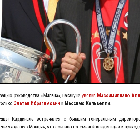
ацию руководства «Милана», накануне
уволив
Массимилиано Алл
 только
Златан Ибрагимович
и
Массимо Кальвелли
.
месяцы Кардинале встречался с бывшим генеральным директо
сле ухода из «Монцы», что совпало со сменой владельцев и прихо