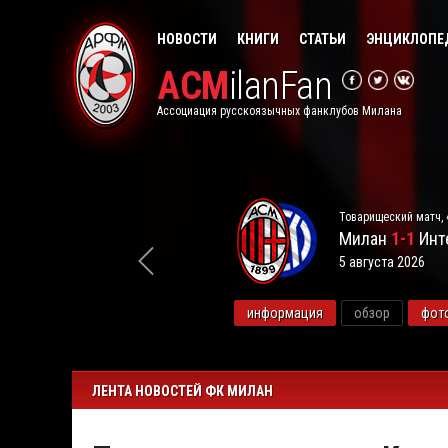
НОВОСТИ
КНИГИ
СТАТЬИ
ЭНЦИКЛОПЕ
ACM
ilanFan
Ассоциация русскоязычных фанклубов Милана
Товарищеский матч, 
Милан
1-1
Инт
5 августа 2026
видео
информация
обзор
фот
ЛЕНТА НОВОСТЕЙ ФК МИЛАН