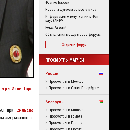
Франко Барези
Новости футбола со всего мира
Информация о вступлении в Фан-
клуб (АРФМ)
Forza Azzurri!
Объявления модераторов форума
Открыть форум
ПРОСМОТРЫ МАТЧЕЙ
Россия
Просмотры в Москве
Просмотры в Санкт-Петербурге
егри
,
Игли Таре
,
Беларусь
ром при
Сильвио
Просмотры в Минске
Просмотры в Гомеле
дом американского
Просмотры в Гродно
Просмотры в Бресте