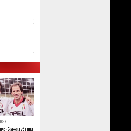
1048
ич: «Барези убедил