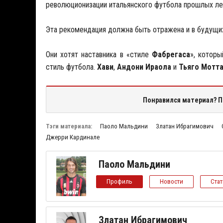
революционизации итальянского футбола прошлых ле
Эта рекомендация должна быть отражена и в будущих
Они хотят наставника в «стиле
Фабрегаса
», котор
стиль футбола.
Хави
,
Андони Ираола
и
Тьяго Мотт
Понравился материал? П
Тэги материала:
Паоло Мальдини
Златан Ибрагимович
Джерри Кардинале
Паоло Мальдини
Профиль
Новости
Ста
Златан Ибрагимович