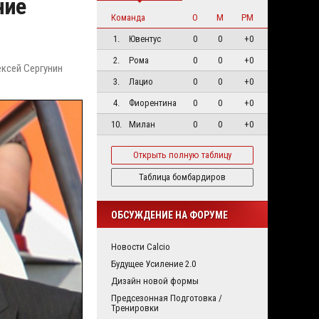
ние
Команда
О
М
РМ
1.
Ювентус
0
0
+0
2.
Рома
0
0
+0
ексей Сергунин
3.
Лацио
0
0
+0
4.
Фиорентина
0
0
+0
10.
Милан
0
0
+0
Открыть полную таблицу
Таблица бомбардиров
ОБСУЖДЕНИЕ НА ФОРУМЕ
Новости Calcio
Будущее Усиление 2.0
Дизайн новой формы
Предсезонная Подготовка /
Тренировки