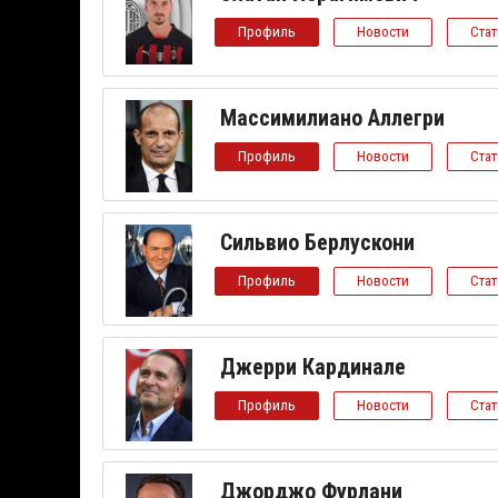
Профиль
Новости
Ста
Массимилиано Аллегри
Профиль
Новости
Ста
Сильвио Берлускони
Профиль
Новости
Ста
Джерри Кардинале
Профиль
Новости
Ста
Джорджо Фурлани