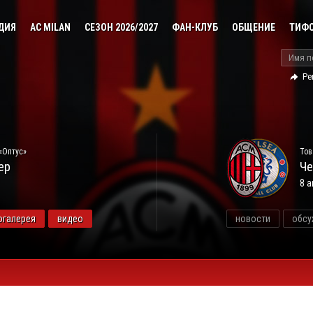
ДИЯ
AC MILAN
СЕЗОН 2026/2027
ФАН-КЛУБ
ОБЩЕНИЕ
ТИФ
Ре
«Оптус»
Тов
ер
Че
8 а
огалерея
видео
новости
обсу