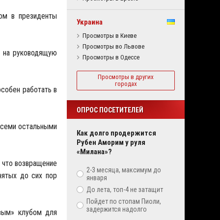
том в президенты
Украина
Просмотры в Киеве
Просмотры во Львове
и на руководящую
Просмотры в Одессе
Просмотры в других
городах
особен работать в
ОПРОС ПОСЕТИТЕЛЕЙ
 всеми остальными
Как долго продержится
Рубен Аморим у руля
«Милана»?
, что возвращение
2-3 месяца, максимум до
нятых до сих пор
января
До лета, топ-4 не затащит
Пойдет по стопам Пиоли,
задержится надолго
овым» клубом для