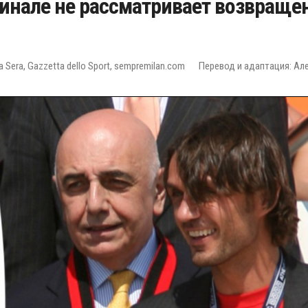
инале не рассматривает возвраще
la Sera, Gazzetta dello Sport, sempremilan.com
Перевод и адаптация: Ал