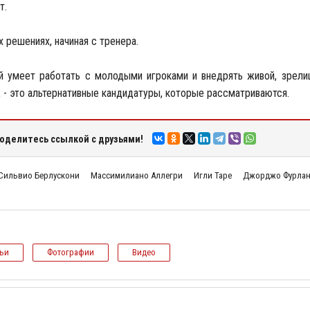
т.
 решениях, начиная с тренера.
ый умеет работать с молодыми игроками и внедрять живой, зрел
а
- это альтернативные кандидатуры, которые рассматриваются.
оделитесь ссылкой с друзьями!
Сильвио Берлускони
Массимилиано Аллегри
Игли Таре
Джорджо Фурла
тьи
Фотографии
Видео