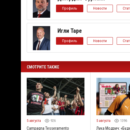
Профиль
Новости
Ста
Игли Таре
Профиль
Новости
Ста
СМОТРИТЕ ТАКЖЕ
5 августа
926
5 августа
1396
Campagna Tesseramento
Лука Модрич: «Буд