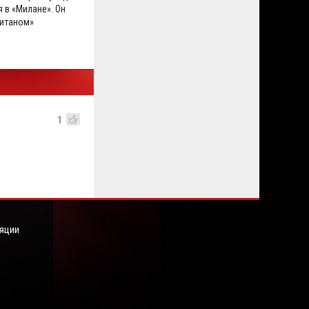
 в «Милане». Он
итаном»
1
яции