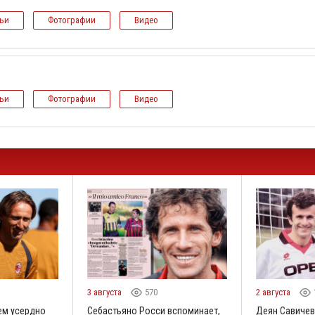
тьи
Фотографии
Видео
тьи
Фотографии
Видео
3 августа
570
2 августа
ем усердно
Себастьяно Росси вспоминает,
Деян Савичев