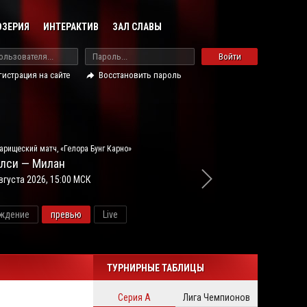
ОЗЕРИЯ
ИНТЕРАКТИВ
ЗАЛ СЛАВЫ
Войти
гистрация на сайте
Восстановить пароль
арищеский матч, «Гелора Бунг Карно»
лси — Милан
вгуста 2026, 15:00 МСК
ждение
превью
Live
новос
ТУРНИРНЫЕ ТАБЛИЦЫ
Серия А
Лига Чемпионов