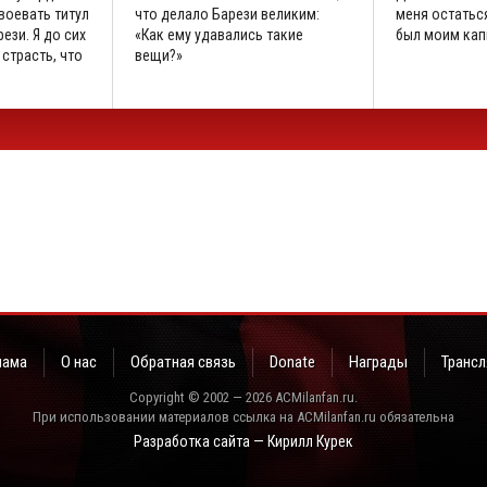
воевать титул
что делало Барези великим:
меня остаться
ези. Я до сих
«Как ему удавались такие
был моим кап
 страсть, что
вещи?»
лама
О нас
Обратная связь
Donate
Награды
Трансл
Copyright © 2002 — 2026 ACMilanfan.ru.
При использовании материалов ссылка на ACMilanfan.ru обязательна
Разработка сайта — Кирилл Курек