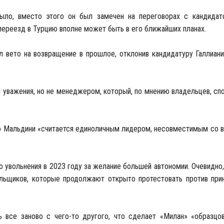
было, вместо этого он был замечен на переговорах с кандида
 переезд в Турцию вполне может быть в его ближайших планах.
л вето на возвращение в прошлое, отклонив кандидатуру Галлиан
уважения, но не менеджером, который, по мнению владельцев, сп
 что Мальдини «считается единоличным лидером, несовместимым со
о увольнения в 2023 году за желание большей автономии. Очевидно
льщиков, которые продолжают открыто протестовать против при
ь все заново с чего-то другого, что сделает «Милан» «образц