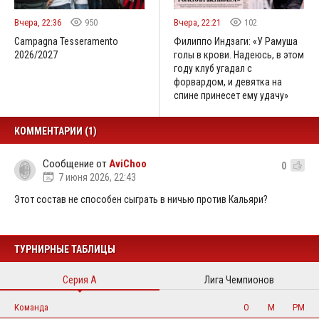
Вчера, 22:36
950
Вчера, 22:21
102
Campagna Tesseramento
Филиппо Индзаги: «У Рамуша
2026/2027
голы в крови. Надеюсь, в этом
году клуб угадал с
форвардом, и девятка на
спине принесет ему удачу»
КОММЕНТАРИИ (1)
Сообщение от
AviChoo
0
7 июня 2026, 22:43
Этот состав не способен сыграть в ничью против Кальяри?
ТУРНИРНЫЕ ТАБЛИЦЫ
Серия А
Лига Чемпионов
Команда
О
М
РМ