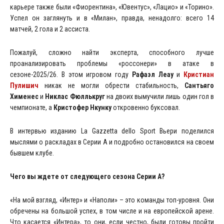
карьере также были «Фиорентина», «Ювентус», «Лацио» и «Торино».
Успел он заглянуть и в «Милан», правда, ненадолго: всего 14
матчей, 2 гола и 2 ассиста.
Пожалуй, сложно найти эксперта, способного лучше
проанализировать проблемы «россонери» в атаке в
сезоне-2025/26. В этом игровом году
Рафаэл
Леау
и
Кристиан
Пулишич
никак не могли обрести стабильность,
Сантьяго
Хименес
и
Никлас Фюллькруг
на двоих вымучили лишь один гол в
чемпионате, а
Кристофер Нкунку
откровенно буксовал.
В интервью изданию La Gazzetta dello Sport Вьери поделился
мыслями о раскладах в Серии А и подробно остановился на своем
бывшем клубе.
Чего вы ждете от следующего сезона Серии А?
«На мой взгляд, «Интер» и «Наполи» – это команды топ-уровня. Они
обречены на большой успех, в том числе и на европейской арене.
Что касается «Интера», то они, если честно, были готовы пройти