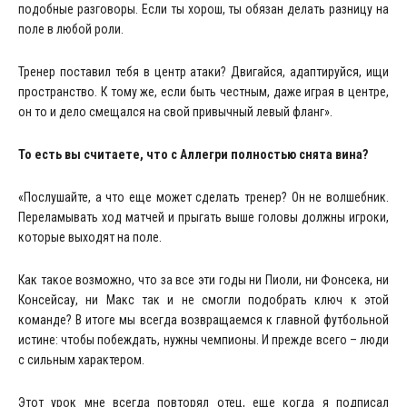
подобные разговоры. Если ты хорош, ты обязан делать разницу на
поле в любой роли.
Тренер поставил тебя в центр атаки? Двигайся, адаптируйся, ищи
пространство. К тому же, если быть честным, даже играя в центре,
он то и дело смещался на свой привычный левый фланг».
То есть вы считаете, что с Аллегри полностью снята вина?
«Послушайте, а что еще может сделать тренер? Он не волшебник.
Переламывать ход матчей и прыгать выше головы должны игроки,
которые выходят на поле.
Как такое возможно, что за все эти годы ни Пиоли, ни Фонсека, ни
Консейсау, ни Макс так и не смогли подобрать ключ к этой
команде? В итоге мы всегда возвращаемся к главной футбольной
истине: чтобы побеждать, нужны чемпионы. И прежде всего – люди
с сильным характером.
Этот урок мне всегда повторял отец, еще когда я подписал