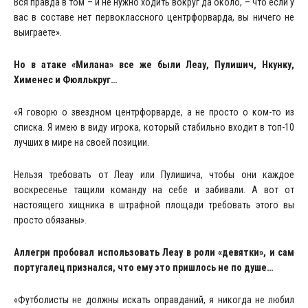
Вся правда в том – и не нужно ходить вокруг да около, – что если у
вас в составе нет первоклассного центрфорварда, вы ничего не
выиграете».
Но в атаке «Милана» все же были Леау, Пулишич, Нкунку,
Хименес и Фюллькруг…
«Я говорю о звездном центрфорварде, а не просто о ком-то из
списка. Я имею в виду игрока, который стабильно входит в топ-10
лучших в мире на своей позиции.
Нельзя требовать от Леау или Пулишича, чтобы они каждое
воскресенье тащили команду на себе и забивали. А вот от
настоящего хищника в штрафной площади требовать этого вы
просто обязаны».
Аллегри пробовал использовать Леау в роли «девятки», и сам
португалец признался, что ему это пришлось не по душе…
«Футболисты не должны искать оправданий, я никогда не любил