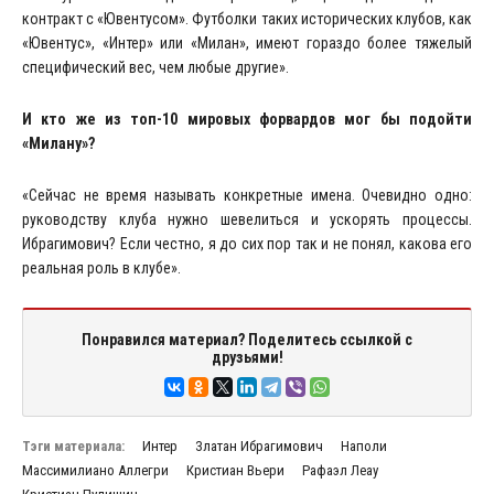
контракт с «Ювентусом». Футболки таких исторических клубов, как
«Ювентус», «Интер» или «Милан», имеют гораздо более тяжелый
специфический вес, чем любые другие».
И кто же из топ-10 мировых форвардов мог бы подойти
«Милану»?
«Сейчас не время называть конкретные имена. Очевидно одно:
руководству клуба нужно шевелиться и ускорять процессы.
Ибрагимович? Если честно, я до сих пор так и не понял, какова его
реальная роль в клубе».
Понравился материал? Поделитесь ссылкой с
друзьями!
Тэги материала:
Интер
Златан Ибрагимович
Наполи
Массимилиано Аллегри
Кристиан Вьери
Рафаэл Леау