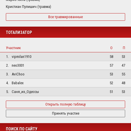
Кристиан Пулишич (травма)
Все травмированные
ТОТАЛИЗАТОР
Участник
О
П
1.
vipmilan1910
58
53
2.
neo3001
57
47
3.
AviChoo
53
55
4.
Babalex
52
48
5.
Саня_из_Одессы
51
53
Открыть полную таблицу
Принять участие
ПОИСК ПО САЙТУ