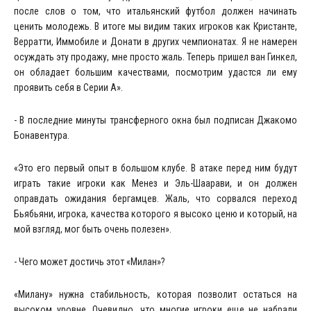
после слов о том, что итальянский футбол должен начинать
ценить молодежь. В итоге мы видим таких игроков как Кристанте,
Верратти, Иммобиле и Донати в других чемпионатах. Я не намерен
осуждать эту продажу, мне просто жаль. Теперь пришел ван Гинкел,
он обладает большим качествами, посмотрим удастся ли ему
проявить себя в Серии А».
- В последние минуты трансферного окна был подписан Джакомо
Бонавентура.
«Это его первый опыт в большом клубе. В атаке перед ним будут
играть такие игроки как Менез и Эль-Шаарави, и он должен
оправдать ожидания бергамцев. Жаль, что сорвался переход
Бьябьяни, игрока, качества которого я высоко ценю и который, на
мой взгляд, мог быть очень полезен».
- Чего может достичь этот «Милан»?
«Милану» нужна стабильность, которая позволит остаться на
высоком уровне. Очевидно, что многие игроки еще не набрали