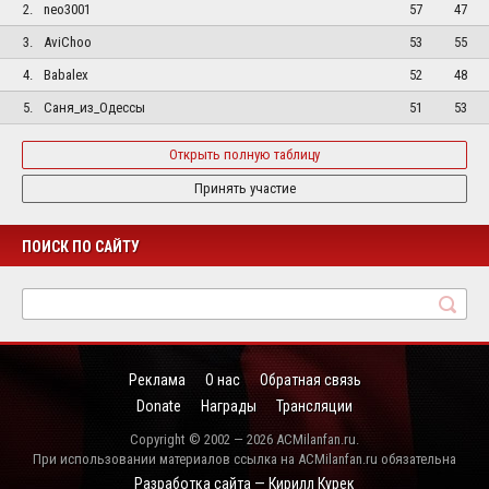
2.
neo3001
57
47
3.
AviChoo
53
55
4.
Babalex
52
48
5.
Саня_из_Одессы
51
53
Открыть полную таблицу
Принять участие
ПОИСК ПО САЙТУ
Реклама
О нас
Обратная связь
Donate
Награды
Трансляции
Copyright © 2002 — 2026 ACMilanfan.ru.
При использовании материалов ссылка на ACMilanfan.ru обязательна
Разработка сайта — Кирилл Курек