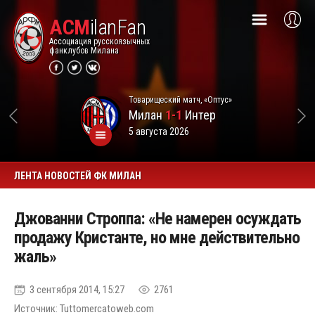
ACM
ilanFan
Ассоциация русскоязычных
фанклубов Милана
Товарищеский матч, «Оптус»
Милан
1-1
Интер
5 августа 2026
ЛЕНТА НОВОСТЕЙ ФК МИЛАН
Джованни Строппа: «Не намерен осуждать
продажу Кристанте, но мне действительно
жаль»
3 сентября 2014, 15:27
2761
Источник: Tuttomercatoweb.com