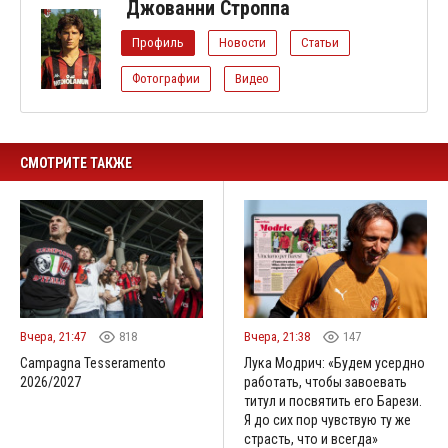
Джованни Строппа
Профиль
Новости
Статьи
Фотографии
Видео
СМОТРИТЕ ТАКЖЕ
Вчера, 21:47
818
Вчера, 21:38
147
Campagna Tesseramento
Лука Модрич: «Будем усердно
2026/2027
работать, чтобы завоевать
титул и посвятить его Барези.
Я до сих пор чувствую ту же
страсть, что и всегда»