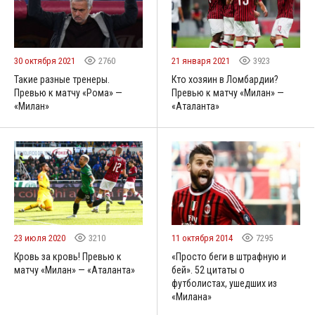
30 октября 2021
2760
21 января 2021
3923
Такие разные тренеры.
Кто хозяин в Ломбардии?
Превью к матчу «Рома» —
Превью к матчу «Милан» —
«Милан»
«Аталанта»
23 июля 2020
3210
11 октября 2014
7295
Кровь за кровь! Превью к
«Просто беги в штрафную и
матчу «Милан» — «Аталанта»
бей». 52 цитаты о
футболистах, ушедших из
«Милана»