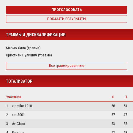
ПРОГОЛОСОВАТЬ
ПОКАЗАТЬ РЕЗУЛЬТАТЫ
ТРАВМЫ И ДИСКВАЛИФИКАЦИИ
Марио Хила (травма)
Кристиан Пулишич (травма)
Все травмированные
ТОТАЛИЗАТОР
Участник
О
П
1.
vipmilan1910
58
53
2.
neo3001
57
47
3.
AviChoo
53
55
4.
Babalex
52
48