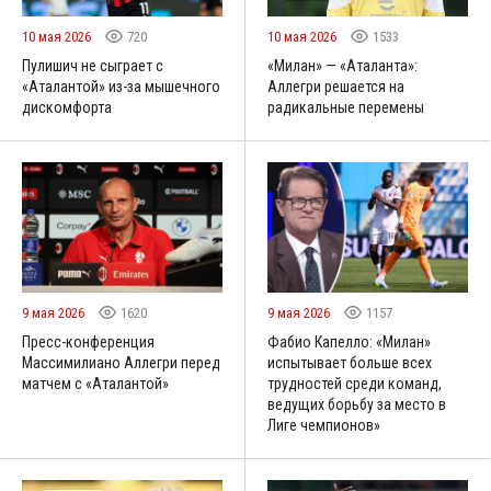
10 мая 2026
720
10 мая 2026
1533
Пулишич не сыграет с
«Милан» — «Аталанта»:
«Аталантой» из-за мышечного
Аллегри решается на
дискомфорта
радикальные перемены
9 мая 2026
1620
9 мая 2026
1157
Пресс-конференция
Фабио Капелло: «Милан»
Массимилиано Аллегри перед
испытывает больше всех
матчем с «Аталантой»
трудностей среди команд,
ведущих борьбу за место в
Лиге чемпионов»