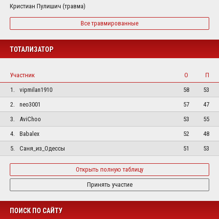
Кристиан Пулишич (травма)
Все травмированные
ТОТАЛИЗАТОР
Участник
О
П
1.
vipmilan1910
58
53
2.
neo3001
57
47
3.
AviChoo
53
55
4.
Babalex
52
48
5.
Саня_из_Одессы
51
53
Открыть полную таблицу
Принять участие
ПОИСК ПО САЙТУ