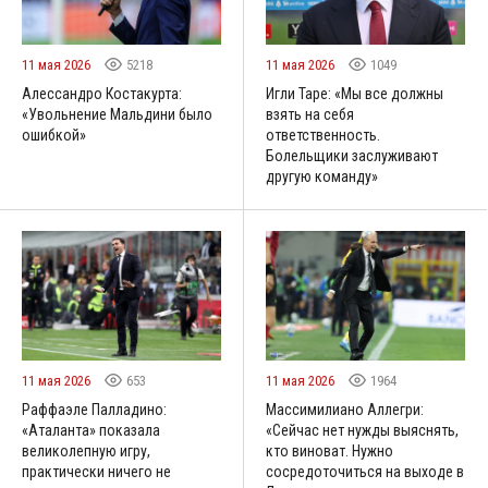
11 мая 2026
5218
11 мая 2026
1049
Алессандро Костакурта:
Игли Таре: «Мы все должны
«Увольнение Мальдини было
взять на себя
ошибкой»
ответственность.
Болельщики заслуживают
другую команду»
11 мая 2026
653
11 мая 2026
1964
Раффаэле Палладино:
Массимилиано Аллегри:
«Аталанта» показала
«Сейчас нет нужды выяснять,
великолепную игру,
кто виноват. Нужно
практически ничего не
сосредоточиться на выходе в