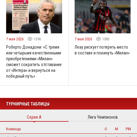
7 мая 2026
1396
7 мая 2026
1083
Роберто Донадони: «С тремя
Леау рискует потерять место
или четырьмя качественными
в составе и покинуть «Милан»
приобретениями «Милан»
сможет сократить отставание
от «Интера» и вернуться на
победный путь»
ТУРНИРНЫЕ ТАБЛИЦЫ
Серия А
Лига Чемпионов
Команда
О
М
РМ