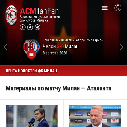
ACM
ilanFan
Ассоциация русскоязычных
фанклубов Милана
Товарищеский матч, «Гелора Бунг Карно»
Челси
3-0
Милан
8 августа 2026
ЛЕНТА НОВОСТЕЙ ФК МИЛАН
Материалы по матчу Милан — Аталанта