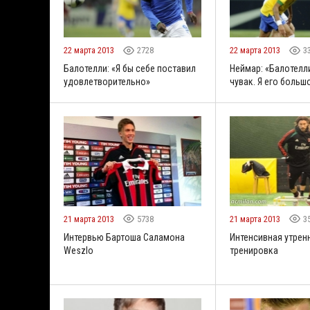
22 марта 2013
2728
22 марта 2013
3
Балотелли: «Я бы себе поставил
Неймар: «Балотелл
удовлетворительно»
чувак. Я его больш
21 марта 2013
5738
21 марта 2013
3
Интервью Бартоша Саламона
Интенсивная утрен
Weszlo
тренировка