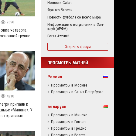
Новости Calcio
Франко Барези
Новости футбола со всего мира
2896
Информация о вступлении в Фан-
клуб (АРФМ)
овка четверга.
 основной группе
Forza Azzurri!
Открыть форум
ПРОСМОТРЫ МАТЧЕЙ
Россия
Просмотры в Москве
Просмотры в Санкт-Петербурге
4210
легри припаян к
Беларусь
камье «Милана». У
Просмотры в Минске
нет кризиса»
Просмотры в Гомеле
Просмотры в Гродно
Просмотры в Бресте