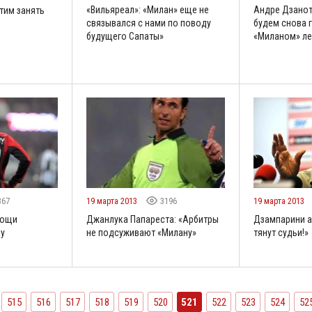
«Вильяреал»: «Милан» еще не
Андре Дзанот
тим занять
связывался с нами по поводу
будем снова 
будущего Сапаты»
«Миланом» л
367
19 марта 2013
3196
19 марта 2013
мощи
Джанлука Папареста: «Арбитры
Дзампарини а
ку
не подсуживают «Милану»
тянут судьи!»
515
516
517
518
519
520
521
522
523
524
52