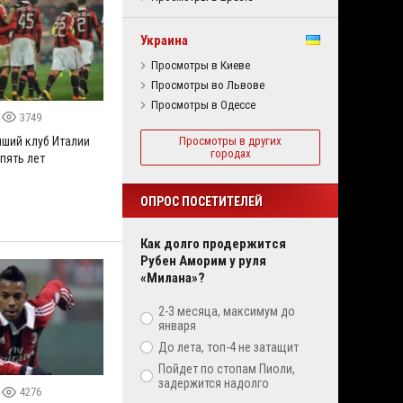
Украина
Просмотры в Киеве
Просмотры во Львове
Просмотры в Одессе
3749
чший клуб Италии
Просмотры в других
городах
пять лет
ОПРОС ПОСЕТИТЕЛЕЙ
Как долго продержится
Рубен Аморим у руля
«Милана»?
2-3 месяца, максимум до
января
До лета, топ-4 не затащит
Пойдет по стопам Пиоли,
задержится надолго
4276