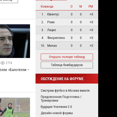
Команда
О
М
РМ
1.
Ювентус
0
0
+0
2.
Рома
0
0
+0
3.
Лацио
0
0
+0
4.
Фиорентина
0
0
+0
10.
Милан
0
0
+0
Открыть полную таблицу
2714
Таблица бомбардиров
елли: «Балотелли –
ОБСУЖДЕНИЕ НА ФОРУМЕ
Смотрим футбол в Москве вместе
Предсезонная Подготовка /
Тренировки
Будущее Усиление 2.0
Дизайн новой формы