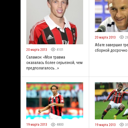
20 марта 2013
2
Абате завершил тр
20 марта 2013
4101
сборной досрочно
Саламон: «Моя травма
оказалась более серьезной, чем
предполагалось...»
19 марта 2013
4800
19 марта 2013
3