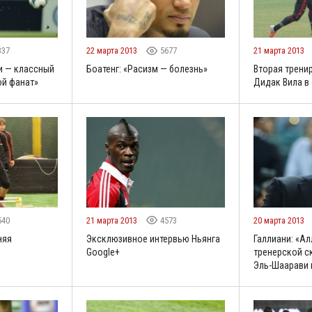
337
22 марта 2013
5677
21 марта 2013
и — классный
Боатенг: «Расизм — болезнь»
Вторая тренир
ой фанат»
Дидак Вила в
540
21 марта 2013
4573
20 марта 2013
няя
Эксклюзивное интервью Ньянга
Галлиани: «Ал
Google+
тренерской с
Эль-Шаарави 