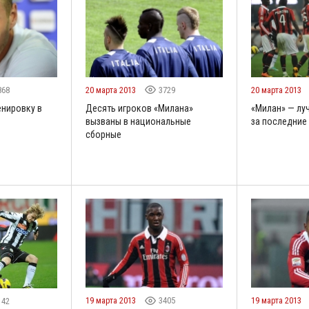
868
20 марта 2013
3729
20 марта 2013
енировку в
Десять игроков «Милана»
«Милан» — лу
вызваны в национальные
за последние 
сборные
19 марта 2013
3405
19 марта 2013
142