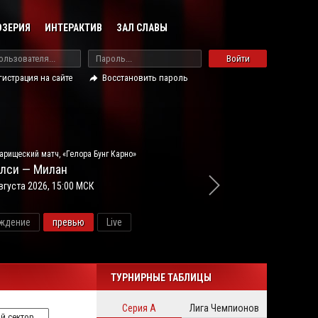
ОЗЕРИЯ
ИНТЕРАКТИВ
ЗАЛ СЛАВЫ
Войти
гистрация на сайте
Восстановить пароль
арищеский матч, «Гелора Бунг Карно»
лси — Милан
вгуста 2026, 15:00 МСК
ждение
превью
Live
новос
ТУРНИРНЫЕ ТАБЛИЦЫ
Серия А
Лига Чемпионов
й сектор