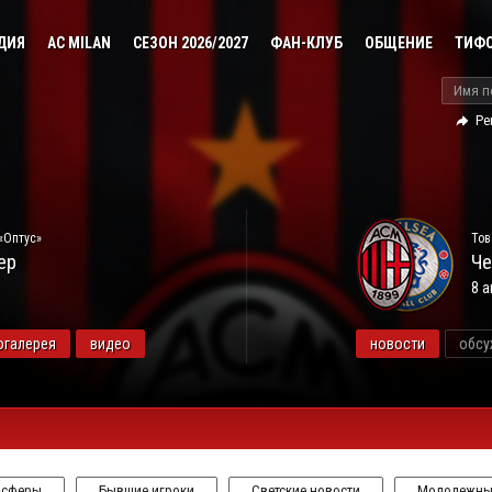
ДИЯ
AC MILAN
СЕЗОН 2026/2027
ФАН-КЛУБ
ОБЩЕНИЕ
ТИФ
Ре
«Оптус»
Тов
ер
Че
8 а
огалерея
видео
новости
обсу
нсферы
Бывшие игроки
Светские новости
Молодежны