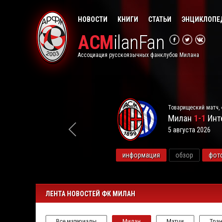
НОВОСТИ
КНИГИ
СТАТЬИ
ЭНЦИКЛОПЕ
ACM
ilanFan
Ассоциация русскоязычных фанклубов Милана
Товарищеский матч, 
Милан
1-1
Инт
5 августа 2026
видео
информация
обзор
фот
ЛЕНТА НОВОСТЕЙ ФК МИЛАН
Все материалы
Милан
Матчи
Тра