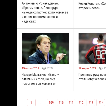
Антонини о Рональдиньо,
Кевин Констан: «Хо
Ибрагимовиче, Леонардо,
второе место»
нынешних партнерах по команде
и своих воспоминаниях и
надеждах
19 марта 2013
3259
19 марта 2013
3
Чезаре Мальдини: «Бало –
Протянем руку по
отличный игрок, но ему
стальному челове
помогает вся команда»
1
...
509
510
511
512
513
514