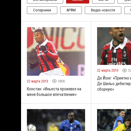
Соперники
АРФМ
Видео новости
22 марта 2013
3
Де Йонг: «Приятно 
22 марта 2013
3800
Де Шильо дебютиру
Констан: «Иньеста произвел на
сборную»
меня большое впечатление»