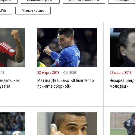
LIVE
Милан Futuro
243
22 марта 2013
3008
22 марта 2013
видеть, как
Маттиа Де Шильо: «Я был тепло
Чезаре Пранд
ет за
принят в сборной»
молодец»