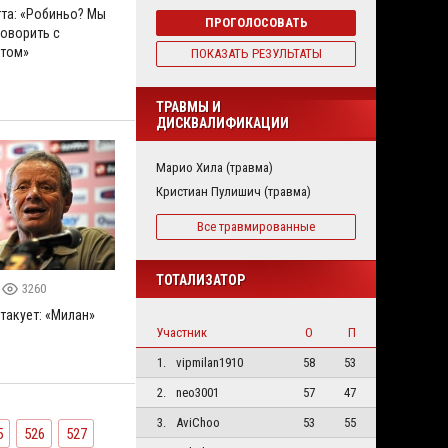
та: «Робиньо? Мы
ПРОГОЛОСОВАТЬ
говорить с
етом»
ПОКАЗАТЬ РЕЗУЛЬТАТЫ
ТРАВМЫ И
ДИСКВАЛИФИКАЦИИ
Марио Хила (травма)
Кристиан Пулишич (травма)
Все травмированные
ТОТАЛИЗАТОР
3260
такует: «Милан»
Участник
О
П
1.
vipmilan1910
58
53
2.
neo3001
57
47
3.
AviChoo
53
55
5
526
527