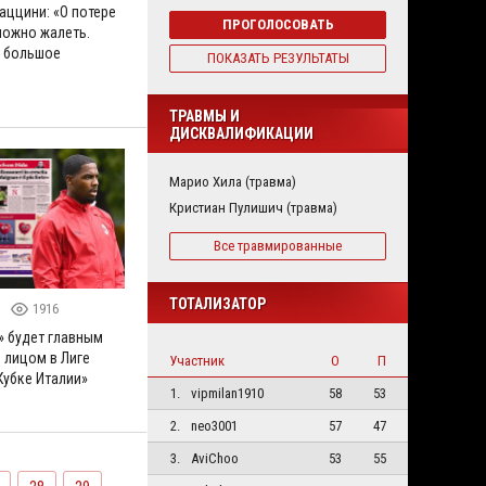
ццини: «О потере
ПРОГОЛОСОВАТЬ
можно жалеть.
 большое
ПОКАЗАТЬ РЕЗУЛЬТАТЫ
ТРАВМЫ И
ДИСКВАЛИФИКАЦИИ
Марио Хила (травма)
Кристиан Пулишич (травма)
Все травмированные
ТОТАЛИЗАТОР
1916
» будет главным
лицом в Лиге
Участник
О
П
Кубке Италии»
1.
vipmilan1910
58
53
2.
neo3001
57
47
3.
AviChoo
53
55