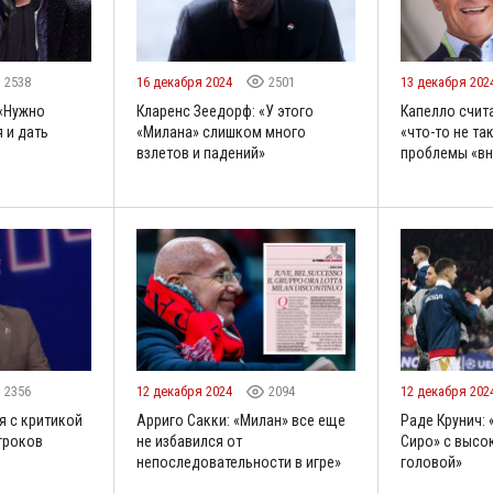
2538
16 декабря 2024
2501
13 декабря 202
 «Нужно
Кларенс Зеедорф: «У этого
Капелло счита
 и дать
«Милана» слишком много
«что-то не так
взлетов и падений»
проблемы «вн
2356
12 декабря 2024
2094
12 декабря 202
я с критикой
Арриго Сакки: «Милан» все еще
Раде Крунич:
гроков
не избавился от
Сиро» с высо
непоследовательности в игре»
головой»