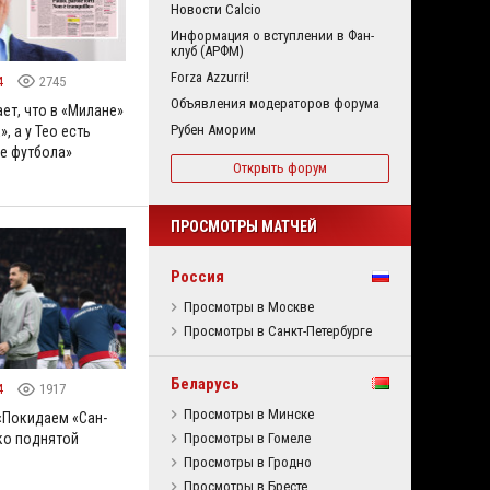
Новости Calcio
Информация о вступлении в Фан-
клуб (АРФМ)
Forza Azzurri!
4
2745
Объявления модераторов форума
ет, что в «Милане»
Рубен Аморим
», а у Тео есть
е футбола»
Открыть форум
ПРОСМОТРЫ МАТЧЕЙ
Россия
Просмотры в Москве
Просмотры в Санкт-Петербурге
Беларусь
4
1917
Просмотры в Минске
 «Покидаем «Сан-
Просмотры в Гомеле
ко поднятой
Просмотры в Гродно
Просмотры в Бресте