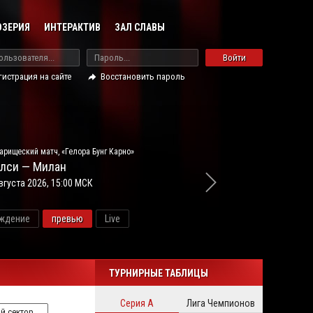
ОЗЕРИЯ
ИНТЕРАКТИВ
ЗАЛ СЛАВЫ
Войти
гистрация на сайте
Восстановить пароль
арищеский матч, «Гелора Бунг Карно»
лси — Милан
вгуста 2026, 15:00 МСК
ждение
превью
Live
новос
ТУРНИРНЫЕ ТАБЛИЦЫ
Серия А
Лига Чемпионов
й сектор