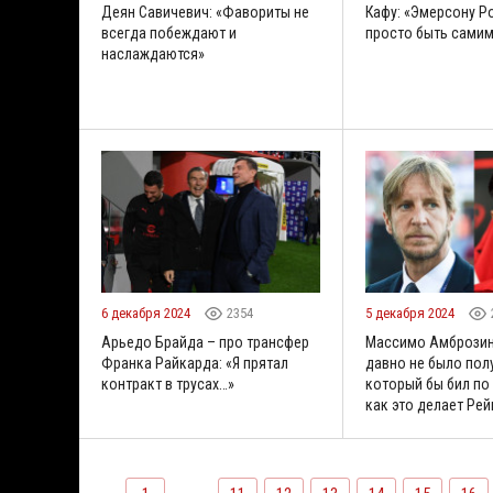
Деян Савичевич: «Фавориты не
Кафу: «Эмерсону Р
всегда побеждают и
просто быть самим
наслаждаются»
6 декабря 2024
2354
5 декабря 2024
Арьедо Брайда – про трансфер
Массимо Амброзини
Франка Райкарда: «Я прятал
давно не было пол
контракт в трусах…»
который бы бил по
как это делает Ре