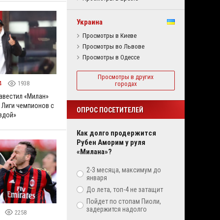
Украина
Просмотры в Киеве
Просмотры во Львове
Просмотры в Одессе
Просмотры в других
4
1938
городах
навестил «Милан»
 Лиги чемпионов с
ОПРОС ПОСЕТИТЕЛЕЙ
здой»
Как долго продержится
Рубен Аморим у руля
«Милана»?
2-3 месяца, максимум до
января
До лета, топ-4 не затащит
Пойдет по стопам Пиоли,
задержится надолго
2258