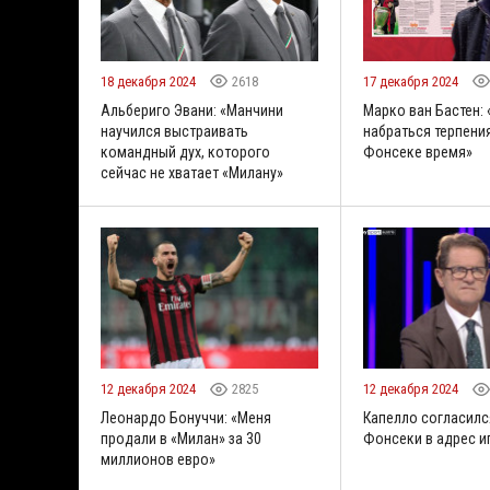
18 декабря 2024
2618
17 декабря 2024
Альбериго Эвани: «Манчини
Марко ван Бастен:
научился выстраивать
набраться терпения
командный дух, которого
Фонсеке время»
сейчас не хватает «Милану»
12 декабря 2024
2825
12 декабря 2024
Леонардо Бонуччи: «Меня
Капелло согласилс
продали в «Милан» за 30
Фонсеки в адрес и
миллионов евро»