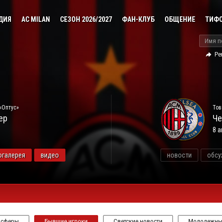
ДИЯ
AC MILAN
СЕЗОН 2026/2027
ФАН-КЛУБ
ОБЩЕНИЕ
ТИФ
Ре
«Оптус»
Тов
ер
Че
8 а
огалерея
видео
новости
обсу
нсферы
Бывшие игроки
Светские новости
Молодежны