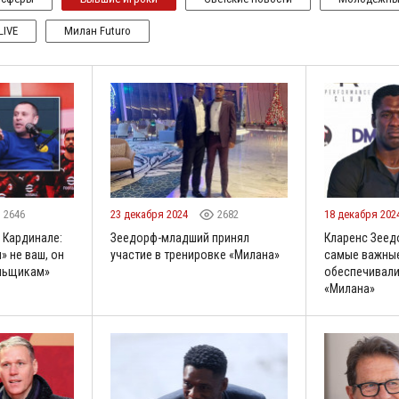
LIVE
Милан Futuro
2646
23 декабря 2024
2682
18 декабря 202
 Кардинале:
Зеедорф-младший принял
Кларенс Зеед
» не ваш, он
участие в тренировке «Милана»
самые важные
льщикам»
обеспечивали
«Милана»