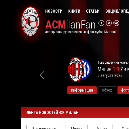
НОВОСТИ
КНИГИ
СТАТЬИ
ЭНЦИКЛОПЕ
ACM
ilanFan
Ассоциация русскоязычных фанклубов Милана
Товарищеский матч, 
Милан
1-1
Инт
5 августа 2026
видео
информация
обзор
фот
ЛЕНТА НОВОСТЕЙ ФК МИЛАН
Все материалы
Милан
Матчи
Тра