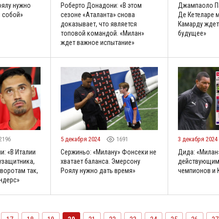
оялу нужно
Роберто Донадони: «В этом
Джампаоло Па
 собой»
сезоне «Аталанта» снова
Де Кетеларе 
доказывает, что является
Камарду ждет
топовой командой. «Милан»
будущее»
ждет важное испытание»
2196
5 декабря 2024
1691
3 декабря 2024
: «В Италии
Сержиньо: «Милану» Фонсеки не
Дида: «Милан
узащитника,
хватает баланса. Эмерсону
действующим 
 воротам так,
Роялу нужно дать время»
чемпионов и 
йндерс»