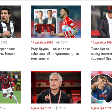
2152
11 декабря 2024
2010
10 декабря 202
тересовала
Раде Крунич – об уходе из
Тиаго Силва 
ть Тонали
«Милана»: «Я не чувствовал, что
перед матчем
меня ценят»
«Црвеной Зве
2154
6 декабря 2024
2155
6 декабря 2024