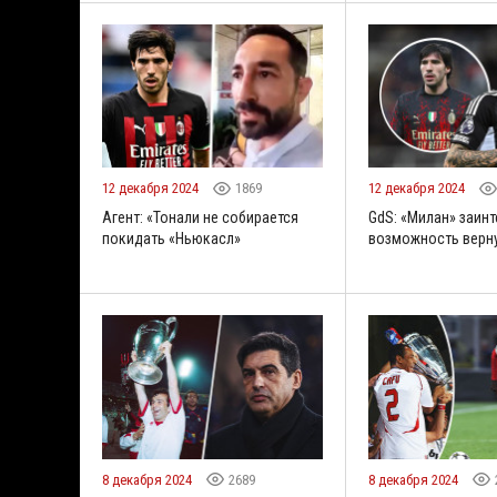
12 декабря 2024
1869
12 декабря 2024
Агент: «Тонали не собирается
GdS: «Милан» заин
покидать «Ньюкасл»
возможность верну
8 декабря 2024
2689
8 декабря 2024