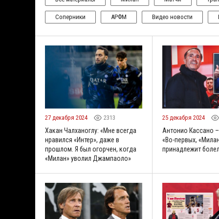
Соперники
АРФМ
Видео новости
27 декабря 2024
2313
25 декабря 2024
Хакан Чалханоглу: «Мне всегда
Антонио Кассано –
нравился «Интер», даже в
«Во-первых, «Милан
прошлом. Я был огорчен, когда
принадлежит боле
«Милан» уволил Джампаоло»