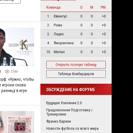
Команда
О
М
РМ
1.
Ювентус
0
0
+0
2.
Рома
0
0
+0
3.
Лацио
0
0
+0
4.
Фиорентина
0
0
+0
10.
Милан
0
0
+0
Открыть полную таблицу
4
2544
Таблица бомбардиров
орф: «Нужно, чтобы
 игроки снова
ОБСУЖДЕНИЕ НА ФОРУМЕ
 разницу в игре
Будущее Усиление 2.0
Предсезонная Подготовка /
Тренировки
Франко Барези
Новости футбола со всего мира