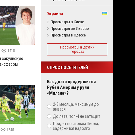
Украина
Просмотры в Киеве
Просмотры во Львове
Просмотры в Одессе
Просмотры в других
1418
городах
т закулисную
рансфером
ОПРОС ПОСЕТИТЕЛЕЙ
Как долго продержится
Рубен Аморим у руля
«Милана»?
2-3 месяца, максимум до
января
До лета, топ-4 не затащит
Пойдет по стопам Пиоли,
задержится надолго
1545