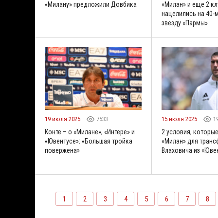
«Милану» предложили Довбика
«Милан» и еще 2 кл
нацелились на 40-
звезду «Пармы»
19 июля 2025
7533
15 июля 2025
1
Конте – о «Милане», «Интере» и
2 условия, которы
«Ювентусе»: «Большая тройка
«Милан» для транс
повержена»
Влаховича из «Юве
1
2
3
4
5
6
7
8