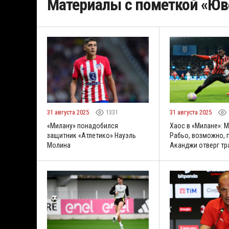
Материалы с пометкой «Юв
31 августа 2025
1331
31 августа 2025
«Милану» понадобился
Хаос в «Милане»: М
защитник «Атлетико» Науэль
Рабьо, возможно, 
Молина
Аканджи отверг т