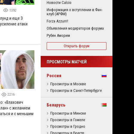
Новости Calcio
Информация о вступлении в Фан-
5
1392
клуб (АРФМ)
лунд и еще 3
Forza Azzurri!
 усиление атаки
Объявления модераторов форума
Рубен Аморим
Открыть форум
ПРОСМОТРЫ МАТЧЕЙ
Россия
Просмотры в Москве
Просмотры в Санкт-Петербурге
2216
о: «Влахович
Беларусь
илан» с желанием
Просмотры в Минске
аться и с меньшим
Просмотры в Гомеле
Просмотры в Гродно
Просмотры в Бресте