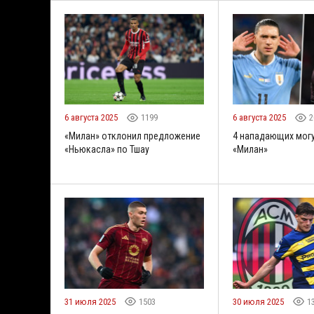
6 августа 2025
1199
6 августа 2025
2
«Милан» отклонил предложение
4 нападающих могу
«Ньюкасла» по Тшау
«Милан»
31 июля 2025
1503
30 июля 2025
1