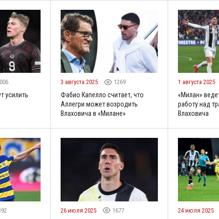
006
3 августа 2025
1269
1 августа 2025
т усилить
Фабио Капелло считает, что
«Милан» веде
Аллегри может возродить
работу над т
Влаховича в «Милане»
Влаховича
392
26 июля 2025
1677
24 июля 2025