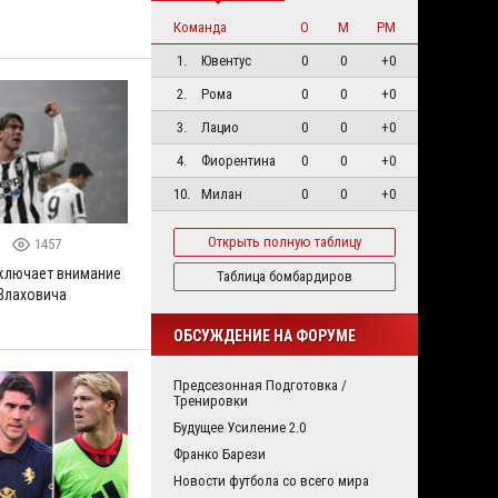
Команда
О
М
РМ
1.
Ювентус
0
0
+0
2.
Рома
0
0
+0
3.
Лацио
0
0
+0
4.
Фиорентина
0
0
+0
10.
Милан
0
0
+0
Открыть полную таблицу
5
1457
ключает внимание
Таблица бомбардиров
 Влаховича
ОБСУЖДЕНИЕ НА ФОРУМЕ
Предсезонная Подготовка /
Тренировки
Будущее Усиление 2.0
Франко Барези
Новости футбола со всего мира