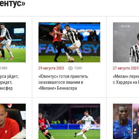
ентус»
1489
29 августа 2025
1049
27 августа 202
уса уйдет,
«Ювентус» готов приютить
«Милан» пере
придет,
оказавшегося лишним в
с Хардера на
рансфер
«Милане» Беннасера