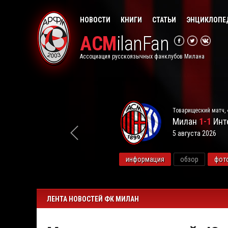
НОВОСТИ
КНИГИ
СТАТЬИ
ЭНЦИКЛОПЕ
ACM
ilanFan
Ассоциация русскоязычных фанклубов Милана
Товарищеский матч, 
Милан
1-1
Инт
5 августа 2026
видео
информация
обзор
фот
ЛЕНТА НОВОСТЕЙ ФК МИЛАН