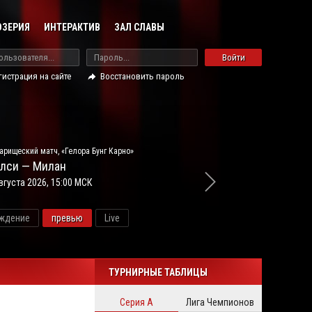
ОЗЕРИЯ
ИНТЕРАКТИВ
ЗАЛ СЛАВЫ
Войти
гистрация на сайте
Восстановить пароль
арищеский матч, «Гелора Бунг Карно»
лси — Милан
вгуста 2026, 15:00 МСК
ждение
превью
Live
новос
ТУРНИРНЫЕ ТАБЛИЦЫ
Серия А
Лига Чемпионов