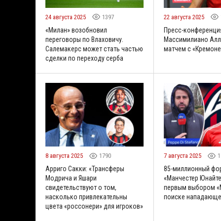
24 августа 2025
1397
22 августа 2025
«Милан» возобновил
Пресс-конференци
переговоры по Влаховичу.
Массимилиано Алл
Салемакерс может стать частью
матчем с «Кремоне
сделки по переходу серба
8 августа 2025
1790
7 августа 2025
1
Арриго Сакки: «Трансферы
85-миллионный фо
Модрича и Яшари
«Манчестер Юнайте
свидетельствуют о том,
первым выбором «
насколько привлекательны
поиске нападающе
цвета «россонери» для игроков»