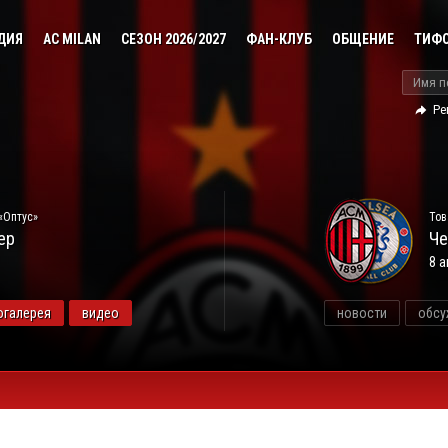
ДИЯ
AC MILAN
СЕЗОН 2026/2027
ФАН-КЛУБ
ОБЩЕНИЕ
ТИФ
Ре
«Оптус»
Тов
ер
Че
8 а
огалерея
видео
новости
обсу