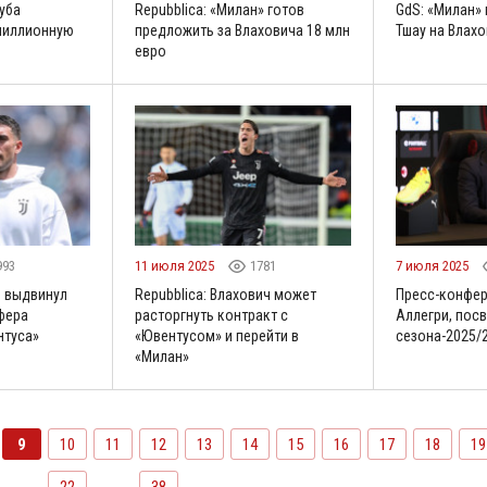
уба
Repubblica: «Милан» готов
GdS: «Милан»
миллионную
предложить за Влаховича 18 млн
Тшау на Влах
евро
993
11 июля 2025
1781
7 июля 2025
е выдвинул
Repubblica: Влахович может
Пресс-конфер
фера
расторгнуть контракт с
Аллегри, пос
нтуса»
«Ювентусом» и перейти в
сезона-2025/
«Милан»
9
10
11
12
13
14
15
16
17
18
19