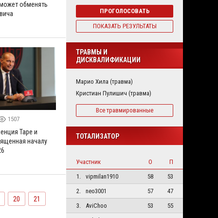
 может обменять
ПРОГОЛОСОВАТЬ
овича
ПОКАЗАТЬ РЕЗУЛЬТАТЫ
ТРАВМЫ И
ДИСКВАЛИФИКАЦИИ
Марио Хила (травма)
Кристиан Пулишич (травма)
Все травмированные
1507
енция Таре и
ТОТАЛИЗАТОР
вященная началу
26
Участник
О
П
1.
vipmilan1910
58
53
2.
neo3001
57
47
20
21
3.
AviChoo
53
55