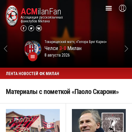
ACM
ilanFan
Ассоциация русскоязычных
фанклубов Милана
Товарищеский матч, «Гелора Бунг Карно»
Челси
3-0
Милан
8 августа 2026
ЛЕНТА НОВОСТЕЙ ФК МИЛАН
Материалы с пометкой «Паоло Скарони»