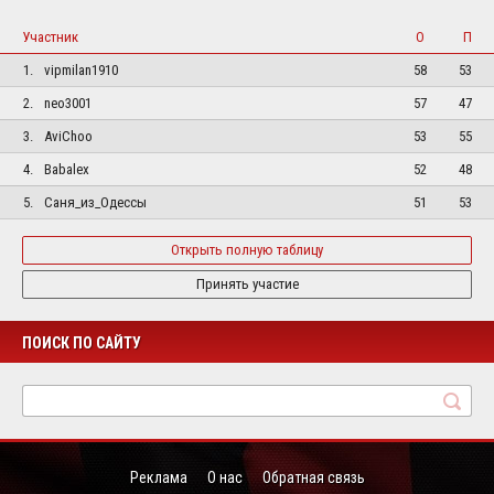
Участник
О
П
1.
vipmilan1910
58
53
2.
neo3001
57
47
3.
AviChoo
53
55
4.
Babalex
52
48
5.
Саня_из_Одессы
51
53
Открыть полную таблицу
Принять участие
ПОИСК ПО САЙТУ
Реклама
О нас
Обратная связь