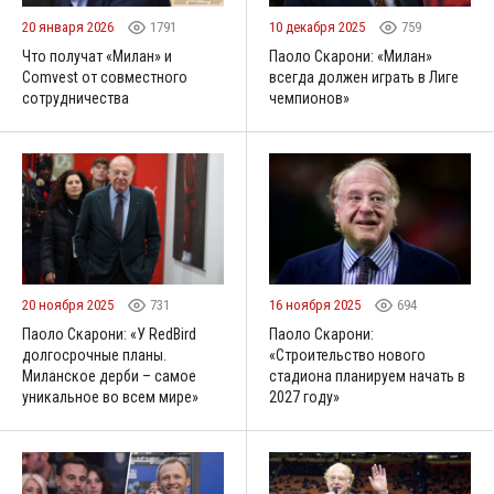
20 января 2026
1791
10 декабря 2025
759
Что получат «Милан» и
Паоло Скарони: «Милан»
Comvest от совместного
всегда должен играть в Лиге
сотрудничества
чемпионов»
20 ноября 2025
731
16 ноября 2025
694
Паоло Скарони: «У RedBird
Паоло Скарони:
долгосрочные планы.
«Строительство нового
Миланское дерби – самое
стадиона планируем начать в
уникальное во всем мире»
2027 году»