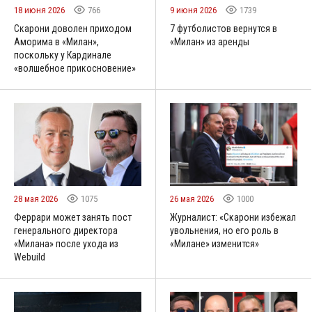
18 июня 2026
766
9 июня 2026
1739
Скарони доволен приходом
7 футболистов вернутся в
Аморима в «Милан»,
«Милан» из аренды
поскольку у Кардинале
«волшебное прикосновение»
28 мая 2026
1075
26 мая 2026
1000
Феррари может занять пост
Журналист: «Скарони избежал
генерального директора
увольнения, но его роль в
«Милана» после ухода из
«Милане» изменится»
Webuild