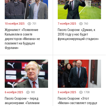
10 ноября 2025
701
7 ноября 2025
760
Журналист: «Появление
Паоло Скарони: «Думаю, к
Кальвелли в совете
2030 году у нас будет
директоров «Милана» не
функционирующий стадион»
повлияет на будущее
Фурлани»
6 ноября 2025
983
3 ноября 2025
1708
Паоло Скарони – перед
Паоло Скарони: «Этот
акционерами: «Галлиани
«Милан» заставляет сердце