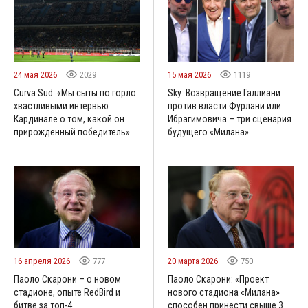
24 мая 2026
2029
15 мая 2026
1119
Curva Sud: «Мы сыты по горло
Sky: Возвращение Галлиани
хвастливыми интервью
против власти Фурлани или
Кардинале о том, какой он
Ибрагимовича – три сценария
прирожденный победитель»
будущего «Милана»
16 апреля 2026
777
20 марта 2026
750
Паоло Скарони – о новом
Паоло Скарони: «Проект
стадионе, опыте RedBird и
нового стадиона «Милана»
битве за топ-4
способен принести свыше 3