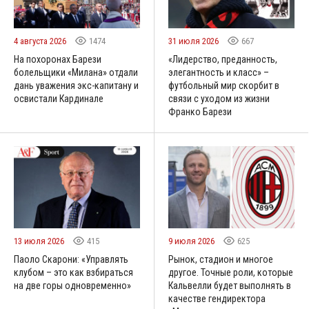
4 августа 2026
1474
31 июля 2026
667
На похоронах Барези
«Лидерство, преданность,
болельщики «Милана» отдали
элегантность и класс» –
дань уважения экс-капитану и
футбольный мир скорбит в
освистали Кардинале
связи с уходом из жизни
Франко Барези
13 июля 2026
415
9 июля 2026
625
Паоло Скарони: «Управлять
Рынок, стадион и многое
клубом – это как взбираться
другое. Точные роли, которые
на две горы одновременно»
Кальвелли будет выполнять в
качестве гендиректора