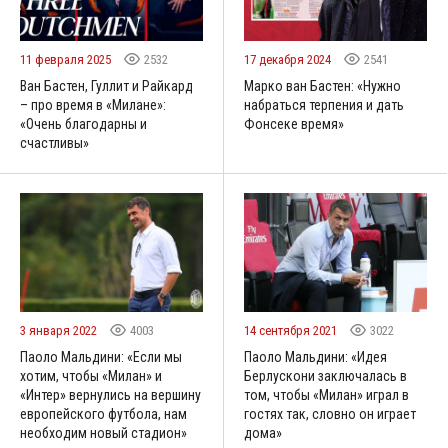
11 февраля 2025
2532
17 декабря 2024
2541
Ван Бастен, Гуллит и Райкард
Марко ван Бастен: «Нужно
– про время в «Милане»:
набраться терпения и дать
«Очень благодарны и
Фонсеке время»
счастливы»
3 января 2022
4003
14 сентября 2021
3022
Паоло Мальдини: «Если мы
Паоло Мальдини: «Идея
хотим, чтобы «Милан» и
Берлускони заключалась в
«Интер» вернулись на вершину
том, чтобы «Милан» играл в
европейского футбола, нам
гостях так, словно он играет
необходим новый стадион»
дома»