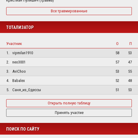
Кристиан Пулишич (травма)
Все травмированные
ТОТАЛИЗАТОР
Участник
О
П
1.
vipmilan1910
58
53
2.
neo3001
57
47
3.
AviChoo
53
55
4.
Babalex
52
48
5.
Саня_из_Одессы
51
53
Открыть полную таблицу
Принять участие
ПОИСК ПО САЙТУ