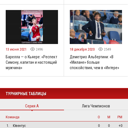
13 июня 2021
2496
18 декабря 2020
2549
Барелла — о Кьяере: «Респект
Деметрио Альбертини: «В
Симону, капитан и настоящий
«Милане» больше
мужчина»
спокойствия, чем в «Интере»
ТУРНИРНЫЕ ТАБЛИЦЫ
Серия А
Лига Чемпионов
Команда
О
М
РМ
1.
Ювентус
0
0
+0