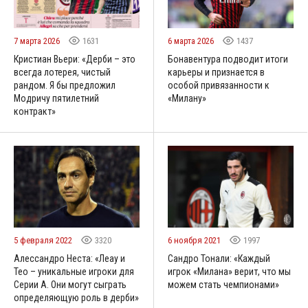
7 марта 2026
1631
6 марта 2026
1437
Кристиан Вьери: «Дерби – это
Бонавентура подводит итоги
всегда лотерея, чистый
карьеры и признается в
рандом. Я бы предложил
особой привязанности к
Модричу пятилетний
«Милану»
контракт»
5 февраля 2022
3320
6 ноября 2021
1997
Алессандро Неста: «Леау и
Сандро Тонали: «Каждый
Тео – уникальные игроки для
игрок «Милана» верит, что мы
Серии А. Они могут сыграть
можем стать чемпионами»
определяющую роль в дерби»