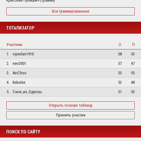
Кристиан Пулишич (травма)
Все травмированные
ТОТАЛИЗАТОР
Участник
О
П
1.
vipmilan1910
58
53
2.
neo3001
57
47
3.
AviChoo
53
55
4.
Babalex
52
48
5.
Саня_из_Одессы
51
53
Открыть полную таблицу
Принять участие
ПОИСК ПО САЙТУ