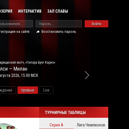
ОЗЕРИЯ
ИНТЕРАКТИВ
ЗАЛ СЛАВЫ
Войти
гистрация на сайте
Восстановить пароль
арищеский матч, «Гелора Бунг Карно»
лси — Милан
вгуста 2026, 15:00 МСК
ждение
превью
Live
новос
ТУРНИРНЫЕ ТАБЛИЦЫ
Серия А
Лига Чемпионов