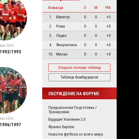
Команда
О
М
РМ
1.
Ювентус
0
0
+0
2.
Рома
0
0
+0
3.
Лацио
0
0
+0
4.
Фиорентина
0
0
+0
мая 2016
 1992/1993
10.
Милан
0
0
+0
Открыть полную таблицу
Таблица бомбардиров
ОБСУЖДЕНИЕ НА ФОРУМЕ
Предсезонная Подготовка /
Тренировки
мая 2016
Будущее Усиление 2.0
 1996/1997
Франко Барези
Новости футбола со всего мира