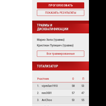
ПРОГОЛОСОВАТЬ
ПОКАЗАТЬ РЕЗУЛЬТАТЫ
ТРАВМЫ И
ДИСКВАЛИФИКАЦИИ
Марио Хила (травма)
Кристиан Пулишич (травма)
Все травмированные
ТОТАЛИЗАТОР
Участник
О
П
1.
vipmilan1910
58
53
2.
neo3001
57
47
3.
AviChoo
53
55