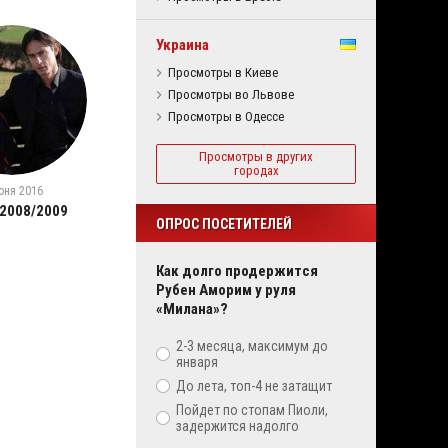
Украина
Просмотры в Киеве
Просмотры во Львове
Просмотры в Одессе
Просмотры в других
городах
юня 2016
 2008/2009
ОПРОС ПОСЕТИТЕЛЕЙ
Как долго продержится
Рубен Аморим у руля
«Милана»?
2-3 месяца, максимум до
января
До лета, топ-4 не затащит
Пойдет по стопам Пиоли,
задержится надолго