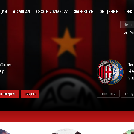
ДИЯ
AC MILAN
СЕЗОН 2026/2027
ФАН-КЛУБ
ОБЩЕНИЕ
ТИФ
Ре
«Оптус»
Тов
ер
Че
8 а
огалерея
видео
новости
обсу