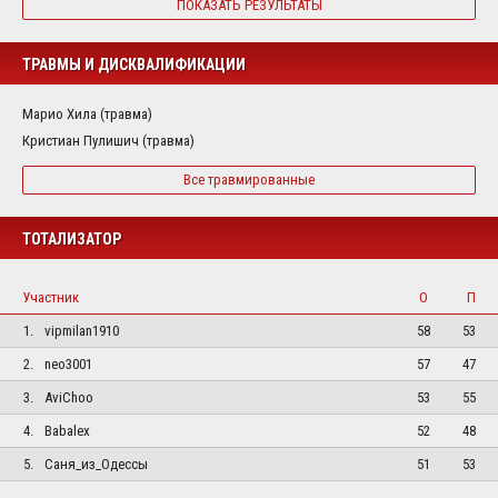
ПОКАЗАТЬ РЕЗУЛЬТАТЫ
ТРАВМЫ И ДИСКВАЛИФИКАЦИИ
Марио Хила (травма)
Кристиан Пулишич (травма)
Все травмированные
ТОТАЛИЗАТОР
Участник
О
П
1.
vipmilan1910
58
53
2.
neo3001
57
47
3.
AviChoo
53
55
4.
Babalex
52
48
5.
Саня_из_Одессы
51
53