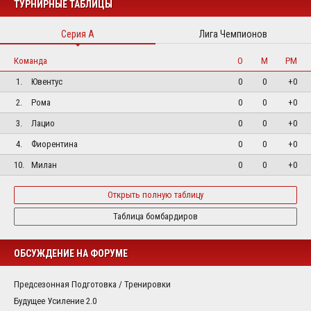
ТУРНИРНЫЕ ТАБЛИЦЫ
Серия А
Лига Чемпионов
Команда
О
М
РМ
1.
Ювентус
0
0
+0
2.
Рома
0
0
+0
3.
Лацио
0
0
+0
4.
Фиорентина
0
0
+0
10.
Милан
0
0
+0
Открыть полную таблицу
Таблица бомбардиров
ОБСУЖДЕНИЕ НА ФОРУМЕ
Предсезонная Подготовка / Тренировки
Будущее Усиление 2.0