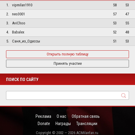
1.
vipmilan1910
58
53
2.
neo3001
57
47
3.
AviChoo
53
55
4.
Babalex
52
48
5.
Саня_из_Одессы
51
53
Открыть полную таблицу
Принять участие
ПОИСК ПО САЙТУ
Реклама
О нас
Обратная связь
Donate
Награды
Трансляции
Copyright © 2002 — 2026 ACMilanfan.ru.