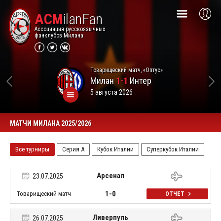
ACM
ilanFan
Ассоциация русскоязычных
фанклубов Милана
Товарищеский матч, «Оптус»
Милан
1-1
Интер
5 августа 2026
МАТЧИ МИЛАНА 2025/2026
Все турниры
Серия А
Кубок Италии
Суперкубок Италии
Арсенал
23.07.2025
1-0
Товарищеский матч
ОТЧЕТ
Ливерпуль
26.07.2025