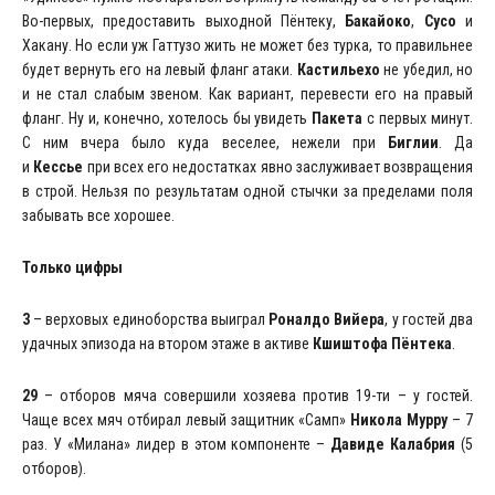
Во-первых, предоставить выходной Пёнтеку,
Бакайоко
,
Сусо
и
Хакану. Но если уж Гаттузо жить не может без турка, то правильнее
будет вернуть его на левый фланг атаки.
Кастильехо
не убедил, но
и не стал слабым звеном. Как вариант, перевести его на правый
фланг. Ну и, конечно, хотелось бы увидеть
Пакета
с первых минут.
С ним вчера было куда веселее, нежели при
Биглии
. Да
и
Кессье
при всех его недостатках явно заслуживает возвращения
в строй. Нельзя по результатам одной стычки за пределами поля
забывать все хорошее.
Только цифры
3
– верховых единоборства выиграл
Роналдо Вийера
, у гостей два
удачных эпизода на втором этаже в активе
Кшиштофа Пёнтека
.
29
– отборов мяча совершили хозяева против 19-ти – у гостей.
Чаще всех мяч отбирал левый защитник «Самп»
Никола Мурру
– 7
раз. У «Милана» лидер в этом компоненте –
Давиде Калабрия
(5
отборов).