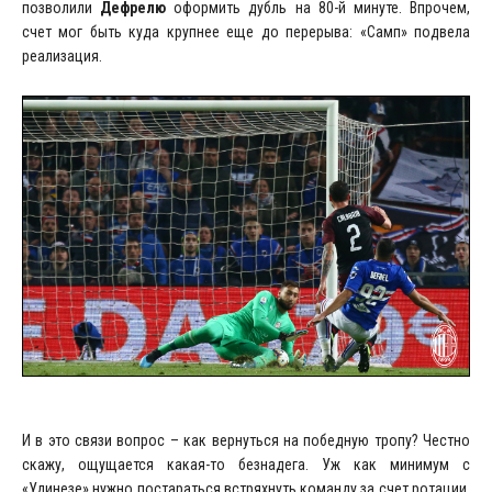
позволили
Дефрелю
оформить дубль на 80-й минуте. Впрочем,
счет мог быть куда крупнее еще до перерыва: «Самп» подвела
реализация.
И в это связи вопрос – как вернуться на победную тропу? Честно
скажу, ощущается какая-то безнадега. Уж как минимум с
«Удинезе» нужно постараться встряхнуть команду за счет ротации.