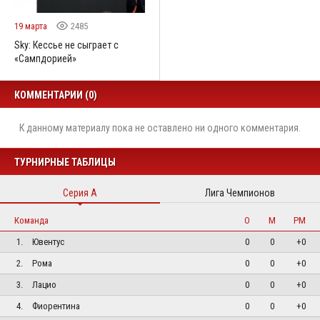
19 марта
2485
Sky: Кессье не сыграет с
«Сампдорией»
КОММЕНТАРИИ (0)
К данному материалу пока не оставлено ни одного комментария.
ТУРНИРНЫЕ ТАБЛИЦЫ
Серия А
Лига Чемпионов
Команда
О
М
РМ
1.
Ювентус
0
0
+0
2.
Рома
0
0
+0
3.
Лацио
0
0
+0
4.
Фиорентина
0
0
+0