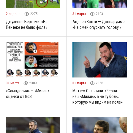
2 апреля
2275
31 марта
2103
Джузеппе Бергоми: «На
Андреа Конти — Доннарумме:
Пёнтеке не было фола»
«Не смей опускать голову!»
31 марта
2309
31 марта
2356
«Сампдория» — «Милан»:
Маттео Сальвини: «Верните
оценки от GdS
наш «Милан», а не ту боль,
которую мы видим на поле»