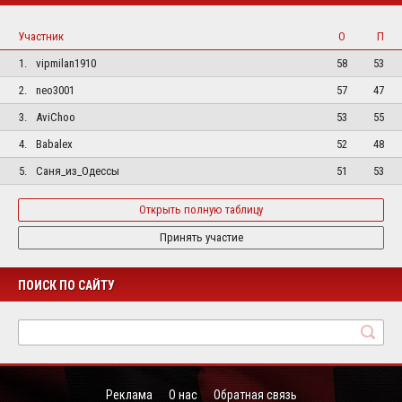
Участник
О
П
1.
vipmilan1910
58
53
2.
neo3001
57
47
3.
AviChoo
53
55
4.
Babalex
52
48
5.
Саня_из_Одессы
51
53
Открыть полную таблицу
Принять участие
ПОИСК ПО САЙТУ
Реклама
О нас
Обратная связь