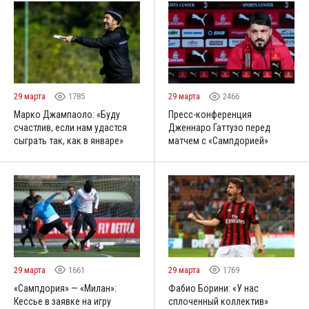
29 марта
1785
29 марта
2466
Марко Джампаоло: «Буду
Пресс-конференция
счастлив, если нам удастся
Дженнаро Гаттузо перед
сыграть так, как в январе»
матчем с «Сампдорией»
29 марта
1661
29 марта
1769
«Сампдория» — «Милан»:
Фабио Борини: «У нас
Кессье в заявке на игру
сплоченный коллектив»