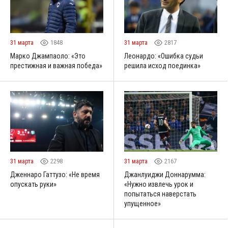
31 марта
1848
31 марта
2817
Марко Джампаоло: «Это
Леонардо: «Ошибка судьи
престижная и важная победа»
решила исход поединка»
31 марта
2298
31 марта
2167
Дженнаро Гаттузо: «Не время
Джанлуиджи Доннарумма:
опускать руки»
«Нужно извлечь урок и
попытаться наверстать
упущенное»