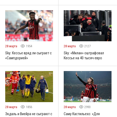
28 марта
1954
28 марта
2127
Sky: Кессье вряд ли сыграет с
Sky: «Милан» оштрафовал
«Сампдорией»
Кессье на 40 тысяч евро
28 марта
1856
28 марта
2993
Экдаль и Виейра не сыграют с
Саму Кастильехо: «Для