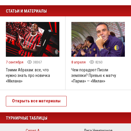
СТАТЬИ И МАТЕРИАЛЫ
7 сентября
38367
8 апреля
8260
Тэмми Абрахам: все, что
Чем порадуют Пиоли
нужно знать про новичка
земляки? Превью к матчу
«Милана»
«Парма» — «Милан»
Открыть все материалы
ТУРНИРНЫЕ ТАБЛИЦЫ
Серия А
Лига Чемпионов