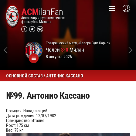
ACM
ilanFan
Ассоциация русскоязычных
фанклубов Милана
Товарищеский матч, «Гелора Бунг Карно»
Челси
3-0
Милан
8 августа 2026
ОСНОВНОЙ СОСТАВ / АНТОНИО КАССАНО
№99. Антонио Кассано
Позиция:
Нападающий
Дата рождения:
12/07/1982
Гражданство:
Италия
Рост:
175 см
Вес:
78 кг