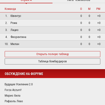
Команда
О
М
РМ
1.
Ювентус
0
0
+0
2.
Рома
0
0
+0
3.
Лацио
0
0
+0
4.
Фиорентина
0
0
+0
10.
Милан
0
0
+0
Открыть полную таблицу
Таблица бомбардиров
ОБСУЖДЕНИЕ НА ФОРУМЕ
Будущее Усиление 2.0
Forza Azzurri!
Марио Хила
Рафаэль Леао