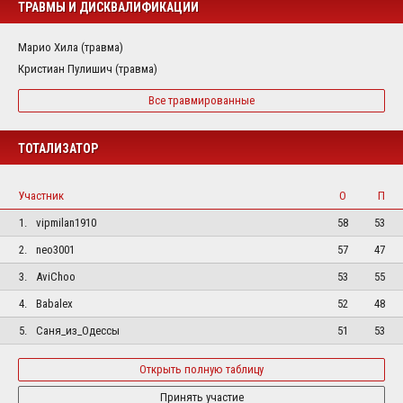
ТРАВМЫ И ДИСКВАЛИФИКАЦИИ
Марио Хила (травма)
Кристиан Пулишич (травма)
Все травмированные
ТОТАЛИЗАТОР
Участник
О
П
1.
vipmilan1910
58
53
2.
neo3001
57
47
3.
AviChoo
53
55
4.
Babalex
52
48
5.
Саня_из_Одессы
51
53
Открыть полную таблицу
Принять участие