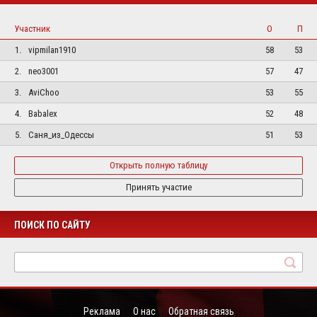
Участник
О
П
1.
vipmilan1910
58
53
2.
neo3001
57
47
3.
AviChoo
53
55
4.
Babalex
52
48
5.
Саня_из_Одессы
51
53
Открыть полную таблицу
Принять участие
ПОИСК ПО САЙТУ
Реклама
О нас
Обратная связь