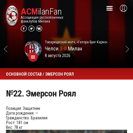
ACM
ilanFan
Ассоциация русскоязычных
фанклубов Милана
Товарищеский матч, «Гелора Бунг Карно»
Челси
3-0
Милан
8 августа 2026
ОСНОВНОЙ СОСТАВ / ЭМЕРСОН РОЯЛ
№22. Эмерсон Роял
Позиция:
Защитник
Дата рождения:
—
Гражданство:
Бразилия
Рост:
181 см
Вес:
78 кг