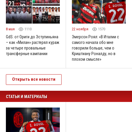
8 мая
1110
22 ноября
1570
GdS: от Ориги до Эступиньяна
Эмерсон Роял: «В Италии с
– как «Милан» растерял кураж
самого начала обо мне
за четыре провальные
говорили больше, чем о
трансферные кампании
Криштиану Роналду, но в
плохом смысле»
Открыть все новости
СТАТЬИ И МАТЕРИАЛЫ