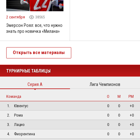
2 сентября
38565
Эмерсон Роял: все, что нужно
знать про новичка «Милана»
Открыть все материалы
ТУРНИРНЫЕ ТАБЛИЦЫ
Серия А
Лига Чемпионов
Команда
О
М
РМ
1.
Ювентус
0
0
+0
2.
Рома
0
0
+0
3.
Лацио
0
0
+0
4.
Фиорентина
0
0
+0