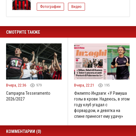
Фотографии
Видео
СМОТРИТЕ ТАКЖЕ
Вчера, 22:36
979
Вчера, 22:21
195
Campagna Tesseramento
Филиппо Индзаги: «У Рамуша
2026/2027
голы в крови. Надеюсь, в этом
году клуб угадал с
форвардом, и девятка на
спине принесет ему удачу»
КОММЕНТАРИИ (0)