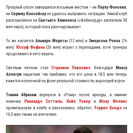
Прошлый сезон завершился восьмым местом – ни
Паулу Фонсеке
,
ни
Сержиу Консейсау
не удалось выправить ситуацию. Зимой клуб
раскошелился на
Сантьяго Хименеса
(«Фейенорду» заплатили 30
млн евро), который пока разочаровывает.
То же касается
Альваро Мораты
(12 млн) и
Эмерсона Рояла
(16
млн).
Юссуф Фофана
(26 млн) играет с перепадами, хотя тренеры
продолжают в него верить.
Светлым пятном стал
Страхиня Павлович
: благодаря
Максу
Аллегри
защитник так прибавил, что его цена в 18,5 млн теперь
кажется копеечной на фоне реальной стоимости, выросшей втрое.
Тэмми Абрахам
вернулся в «Рому» после аренды, а зимние
новички
Риккардо Соттиль
,
Кайл Уокер
и
Жоау Феликс
промелькнули в клубе и разъехались обратно.
Уоррен Бондо
за
10,5 млн также не впечатлил.