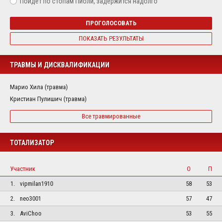
Пойдет по стопам Пиоли, задержится надолго
ПРОГОЛОСОВАТЬ
ПОКАЗАТЬ РЕЗУЛЬТАТЫ
ТРАВМЫ И ДИСКВАЛИФИКАЦИИ
Марио Хила (травма)
Кристиан Пулишич (травма)
Все травмированные
ТОТАЛИЗАТОР
Участник
О
П
1.
vipmilan1910
58
53
2.
neo3001
57
47
3.
AviChoo
53
55