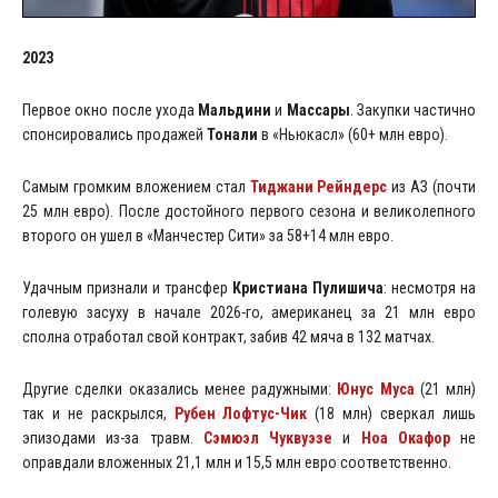
2023
Первое окно после ухода
Мальдини
и
Массары
. Закупки частично
спонсировались продажей
Тонали
в «Ньюкасл» (60+ млн евро).
Самым громким вложением стал
Тиджани Рейндерс
из АЗ (почти
25 млн евро). После достойного первого сезона и великолепного
второго он ушел в «Манчестер Сити» за 58+14 млн евро.
Удачным признали и трансфер
Кристиана Пулишича
: несмотря на
голевую засуху в начале 2026-го, американец за 21 млн евро
сполна отработал свой контракт, забив 42 мяча в 132 матчах.
Другие сделки оказались менее радужными:
Юнус Муса
(21 млн)
так и не раскрылся,
Рубен Лофтус-Чик
(18 млн) сверкал лишь
эпизодами из-за травм.
Сэмюэл Чуквуэзе
и
Ноа Окафор
не
оправдали вложенных 21,1 млн и 15,5 млн евро соответственно.