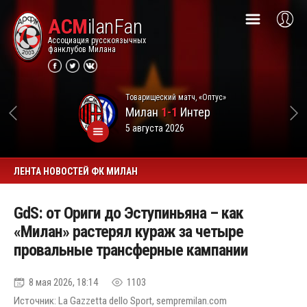
ACM
ilanFan
Ассоциация русскоязычных
фанклубов Милана
Товарищеский матч, «Оптус»
Милан
1-1
Интер
5 августа 2026
ЛЕНТА НОВОСТЕЙ ФК МИЛАН
GdS: от Ориги до Эступиньяна – как
«Милан» растерял кураж за четыре
провальные трансферные кампании
8 мая 2026, 18:14
1103
Источник: La Gazzetta dello Sport, sempremilan.com