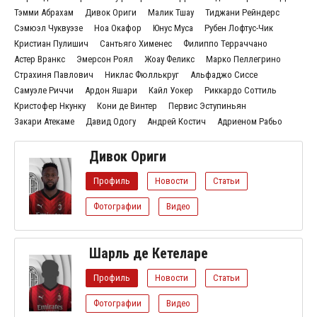
Тэмми Абрахам
Дивок Ориги
Малик Тшау
Тиджани Рейндерс
Сэмюэл Чуквуэзе
Ноа Окафор
Юнус Муса
Рубен Лофтус-Чик
Кристиан Пулишич
Сантьяго Хименес
Филиппо Терраччано
Астер Вранкс
Эмерсон Роял
Жоау Феликс
Марко Пеллегрино
Страхиня Павлович
Никлас Фюллькруг
Альфаджо Сиссе
Самуэле Риччи
Ардон Яшари
Кайл Уокер
Риккардо Соттиль
Кристофер Нкунку
Кони де Винтер
Первис Эступиньян
Закари Атекаме
Давид Одогу
Андрей Костич
Адриеном Рабьо
Дивок Ориги
Профиль
Новости
Статьи
Фотографии
Видео
Шарль де Кетеларе
Профиль
Новости
Статьи
Фотографии
Видео