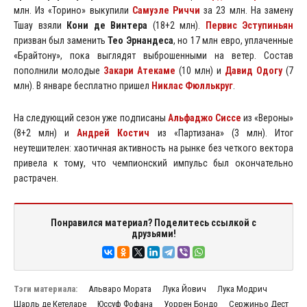
млн. Из «Торино» выкупили
Самуэле Риччи
за 23 млн. На замену
Тшау взяли
Кони де Винтера
(18+2 млн).
Первис Эступиньян
призван был заменить
Тео
Эрнандеса
, но 17 млн евро, уплаченные
«Брайтону», пока выглядят выброшенными на ветер. Состав
пополнили молодые
Закари Атекаме
(10 млн) и
Давид Одогу
(7
млн). В январе бесплатно пришел
Никлас Фюллькруг
.
На следующий сезон уже подписаны
Альфаджо Сиссе
из «Вероны»
(8+2 млн) и
Андрей Костич
из «Партизана» (3 млн). Итог
неутешителен: хаотичная активность на рынке без четкого вектора
привела к тому, что чемпионский импульс был окончательно
растрачен.
Понравился материал? Поделитесь ссылкой с
друзьями!
Тэги материала:
Альваро Мората
Лука Йович
Лука Модрич
Шарль де Кетеларе
Юссуф Фофана
Уоррен Бондо
Сержиньо Дест