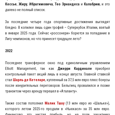
Кессье
,
Жиру
,
Ибрагимовича
,
Тео Эрнандеса
и
Калабрию
, и это
далеко не полный список.
За последние четыре года спортивные достижения выглядят
бледно. В копилке лишь один трофей – Суперкубок Италии, взятый
в январе 2025 года. Сейчас «россонери» борются за попадание в
Лигу чемпионов, но что принесет грядущее лето?
2022
Последнее трансферное окно под единоличным управлением
Elliott Management, так как
Джерри Кардинале
приобрел
контрольный пакет акций лишь в конце августа. Главной ставкой
стал
Шарль де Кетеларе
, купленный за 37,5 млн евро плюс бонусы
после изнурительных переговоров. Бельгиец провалился и позже
транзитом через аренду перешел в «Аталанту».
Также состав пополнил
Малик Тшау
(13 млн евро из «Шальке»),
которого летом 2025-го продали в «Ньюкасл» за 35 млн евро.
Финансово это чистая прибыль, но на поле защитнику