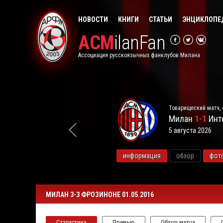
НОВОСТИ
КНИГИ
СТАТЬИ
ЭНЦИКЛОПЕ
ACM
ilanFan
Ассоциация русскоязычных фанклубов Милана
Товарищеский матч, 
Милан
1-1
Инт
5 августа 2026
видео
информация
обзор
фот
МИЛАН 3-3 ФРОЗИНОНЕ 01.05.2016
Статистика
Превью
Обзор матча