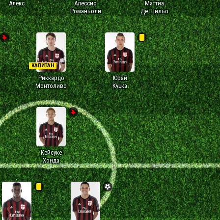
Алекс
Алессио
Маттиа
Романьоли
Де Шильо
КАПИТАН
Риккардо
Юрай
Монтоливо
Куцка
Кейсуке
Хонда