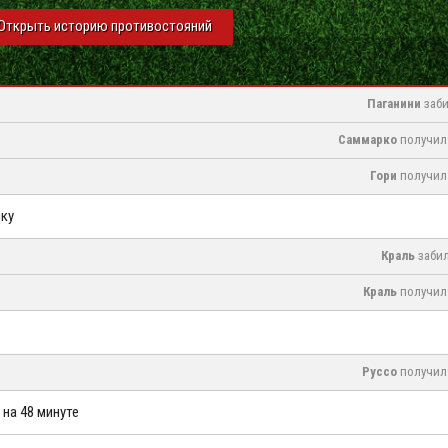
Открыть историю противостояний
Паганини
заби
Саммарко
получил 
Гори
получил 
ку
Краль
забил
Краль
получил 
Руссо
получил 
 на 48 минуте