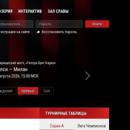
ОЗЕРИЯ
ИНТЕРАКТИВ
ЗАЛ СЛАВЫ
Войти
гистрация на сайте
Восстановить пароль
арищеский матч, «Гелора Бунг Карно»
лси — Милан
вгуста 2026, 15:00 МСК
ждение
превью
Live
новос
ТУРНИРНЫЕ ТАБЛИЦЫ
Серия А
Лига Чемпионов