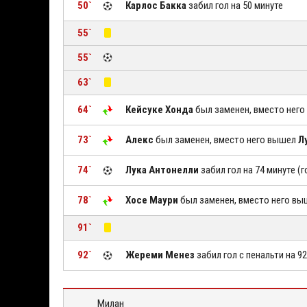
50`
Карлос Бакка
забил гол на 50 минуте
55`
55`
63`
64`
Кейсуке Хонда
был заменен, вместо нег
73`
Алекс
был заменен, вместо него вышел
Л
74`
Лука Антонелли
забил гол на 74 минуте (
78`
Хосе Маури
был заменен, вместо него в
91`
92`
Жереми Менез
забил гол с пенальти на 9
Милан