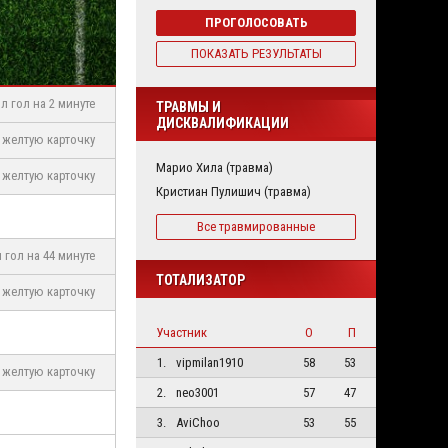
ПРОГОЛОСОВАТЬ
ПОКАЗАТЬ РЕЗУЛЬТАТЫ
л гол на 2 минуте
ТРАВМЫ И
ДИСКВАЛИФИКАЦИИ
желтую карточку
Марио Хила (травма)
желтую карточку
Кристиан Пулишич (травма)
Все травмированные
 гол на 44 минуте
ТОТАЛИЗАТОР
желтую карточку
Участник
О
П
1.
vipmilan1910
58
53
желтую карточку
2.
neo3001
57
47
3.
AviChoo
53
55