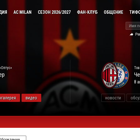
ДИЯ
AC MILAN
СЕЗОН 2026/2027
ФАН-КЛУБ
ОБЩЕНИЕ
ТИФ
Ре
«Оптус»
Тов
ер
Че
8 а
огалерея
видео
новости
обсу
Обсуждение