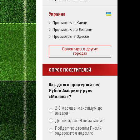
Украина
Просмотры в Киеве
Просмотры во Львове
Просмотры в Одессе
Просмотры в других
городах
ОПРОС ПОСЕТИТЕЛЕЙ
Как долго продержится
Рубен Аморим у руля
«Милана»?
2-3 месяца, максимум до
января
До лета, топ-4 не затащит
Пойдет по стопам Пиоли,
задержится надолго