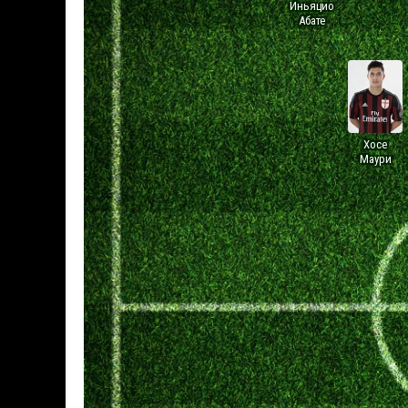
Иньяцио
Абате
Хосе
Маури