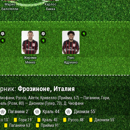
Марио
Карлос
Балотелли
Бакка
Жереми
Луис
Менез
Адриано
рник:
Фрозиноне, Италия
Чиофани, Руссо, Айети, Кривелло (Прийма, 67) — Паганини, Гори,
ль (Рози, 80) — Дионизи (Гухер, 73), Д. Чиофани
Паганини 2`
Краль 44`
Дионизи 55`
о 10`
Гори 19`
Краль 45`
Руссо 48`
Дионизи 55`
Паганини 63`
Прийма 91`