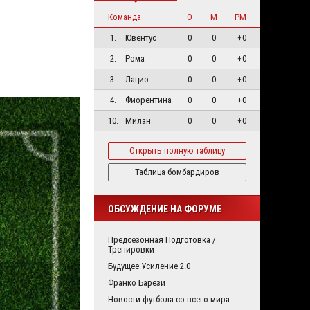
Команда
О
М
РМ
1.
Ювентус
0
0
+0
2.
Рома
0
0
+0
3.
Лацио
0
0
+0
4.
Фиорентина
0
0
+0
10.
Милан
0
0
+0
Открыть полную таблицу
Таблица бомбардиров
ОБСУЖДЕНИЕ НА ФОРУМЕ
Предсезонная Подготовка /
Тренировки
Будущее Усиление 2.0
Франко Барези
Новости футбола со всего мира