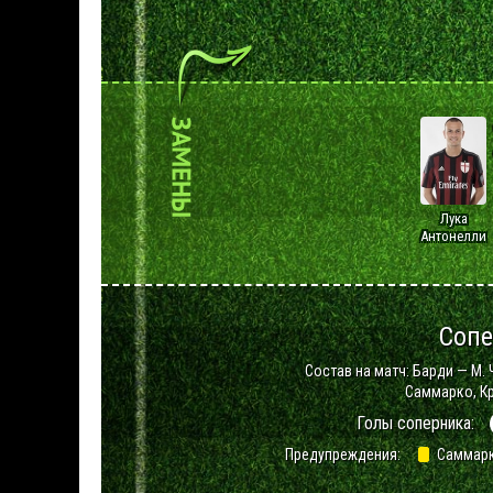
Лука
Антонелли
Сопе
Состав на матч: Барди — М. 
Саммарко, Кра
Голы соперника:
Предупреждения:
Саммарк