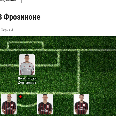
3 Фрозиноне
: Серия А
Джанлуиджи
Доннарумма