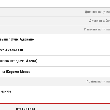
Дионизи
получил 
Дионизи
забил
Паганини
получил 
о вышел
Луис Адриано
ука Антонелли
голевая передача:
Алекс
)
ышел
Жереми Менез
Прийма
получил 
2 минуте
статистика