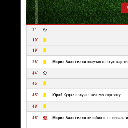
2`
10`
19`
26`
Марио Балотелли
получил желтую карточ
44`
45`
45`
Юрай Куцка
получил желтую карточку
48`
48`
Марио Балотелли
не забил гол с пенальти