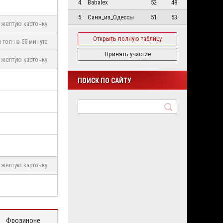
4.
Babalex
52
48
5.
Саня_из_Одессы
51
53
желтую карточку
Открыть полную таблицу
 гол на 55 минуте
Принять участие
желтую карточку
ПОИСК ПО САЙТУ
желтую карточку
Фрозиноне