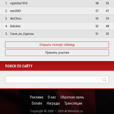
1.
vipmilan1910
58
53
2.
neo3001
57
47
3.
AviChoo
53
55
4.
Babalex
52
48
5.
Саня_из_Одессы
51
53
Открыть полную таблицу
Принять участие
ПОИСК ПО САЙТУ
Реклама
О нас
Обратная связь
Donate
Награды
Трансляции
Copyright © 2002 — 2026 ACMilanfan.ru.