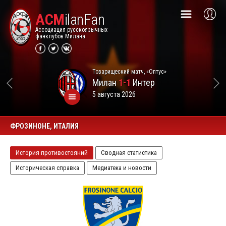
ACM
ilanFan
Ассоциация русскоязычных
фанклубов Милана
Товарищеский матч, «Оптус»
Милан
1-1
Интер
5 августа 2026
ФРОЗИНОНЕ, ИТАЛИЯ
История противостояний
Сводная статистика
Историческая справка
Медиатека и новости