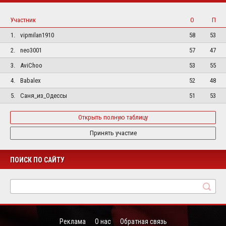
Участник
О
П
1.
vipmilan1910
58
53
2.
neo3001
57
47
3.
AviChoo
53
55
4.
Babalex
52
48
5.
Саня_из_Одессы
51
53
Открыть полную таблицу
Принять участие
ПОИСК ПО САЙТУ
Реклама
О нас
Обратная связь