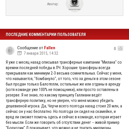
Аватар:
ПОСЛЕДНИЕ КОММЕНТАРИИ ПОЛЬЗОВАТЕЛЯ
Сообщение от
Fallen
0
7 января 2015, 14:32
Я уже с месяц назад описывал трансферные кампании "Милана" со
времни последней победы в ЛЧ. Хорошие трансферы всегда
прикрывали как минимум 2-3 весьма сомнительных. Сейчас у меня,
что называется, "бомбануло", от того, что за деньги в этом сезоне
был продан только Балотелли, остальные же или отданы в аренду
(хотя команде уже 100% не помощники), или просто оставлены в
резерве. Я не знаю, по какому принципу Галлиани ведёт
трансферную политику, но не уверен, что меня можно убедить
дешевизной игрока. Да, Черчи всего полгода назад стоил 20 млн, а
сейчас он у нас бесплатно. Но полгода он сидел на скамейке, и
вряд ли сможет помочь здесь и сейчас в команде, которая играет
без мысли. Если же говорить об отсутствии денег -- живой пример
"Боруссии" Д показывает, что можно и не тратить миллионы,