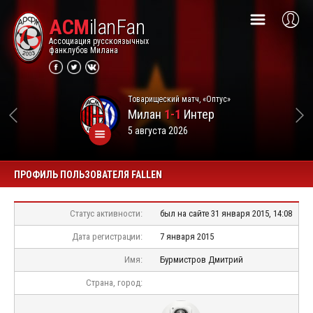
ACM
ilanFan
Ассоциация русскоязычных
фанклубов Милана
Товарищеский матч, «Оптус»
Милан
1-1
Интер
5 августа 2026
ПРОФИЛЬ ПОЛЬЗОВАТЕЛЯ FALLEN
Статус активности:
был на сайте 31 января 2015, 14:08
Дата регистрации:
7 января 2015
Имя:
Бурмистров Дмитрий
Страна, город: