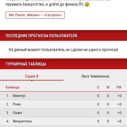
пережить банкротство, и дойти до финала ЛЧ.
Mio Parere. «Милан» — «Сассуоло»
ПОСЛЕДНИЕ ПРОГНОЗЫ ПОЛЬЗОВАТЕЛЯ
На данный момент пользователь не сделал ни одного прогноза!
ТУРНИРНЫЕ ТАБЛИЦЫ
Серия А
Лига Чемпионов
Команда
О
М
РМ
1.
Ювентус
0
0
+0
2.
Рома
0
0
+0
3.
Лацио
0
0
+0
4.
Фиорентина
0
0
+0