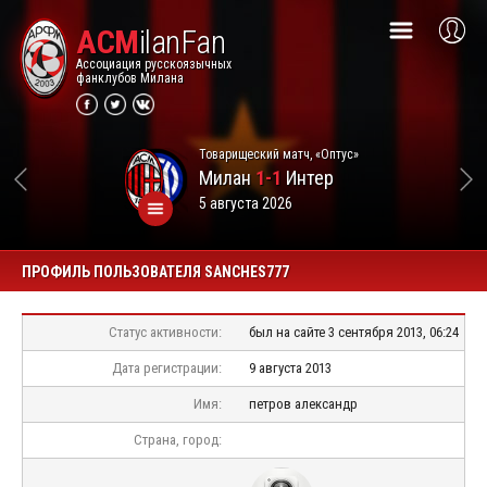
ACM
ilanFan
Ассоциация русскоязычных
фанклубов Милана
Товарищеский матч, «Оптус»
Милан
1-1
Интер
5 августа 2026
ПРОФИЛЬ ПОЛЬЗОВАТЕЛЯ SANCHES777
Статус активности:
был на сайте 3 сентября 2013, 06:24
Дата регистрации:
9 августа 2013
Имя:
петров александр
Страна, город: