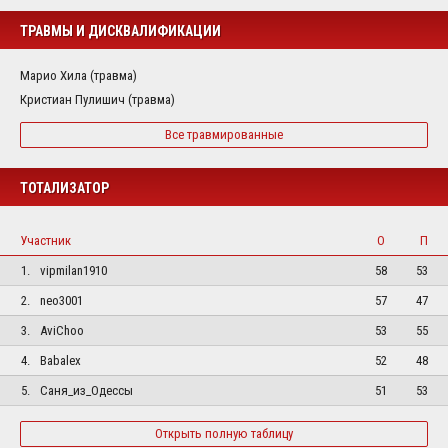
ТРАВМЫ И ДИСКВАЛИФИКАЦИИ
Марио Хила (травма)
Кристиан Пулишич (травма)
Все травмированные
ТОТАЛИЗАТОР
Участник
О
П
1.
vipmilan1910
58
53
2.
neo3001
57
47
3.
AviChoo
53
55
4.
Babalex
52
48
5.
Саня_из_Одессы
51
53
Открыть полную таблицу