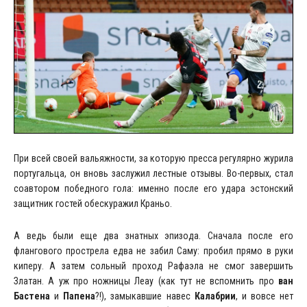
При всей своей вальяжности, за которую пресса регулярно журила
португальца, он вновь заслужил лестные отзывы. Во-первых, стал
соавтором победного гола: именно после его удара эстонский
защитник гостей обескуражил Краньо.
А ведь были еще два знатных эпизода. Сначала после его
флангового прострела едва не забил Саму: пробил прямо в руки
киперу. А затем сольный проход Рафаэла не смог завершить
Златан. А уж про ножницы Леау (как тут не вспомнить про
ван
Бастена
и
Папена
?!), замыкавшие навес
Калабрии
, и вовсе нет