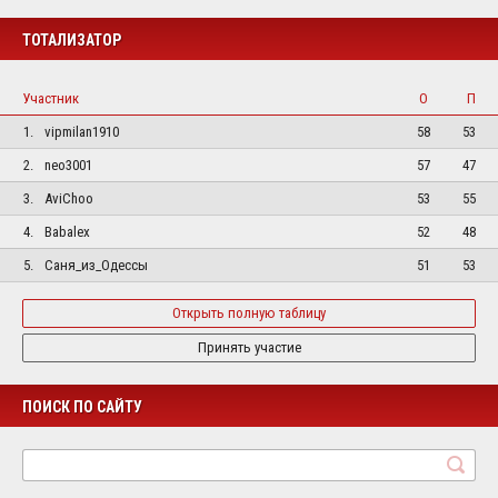
ТОТАЛИЗАТОР
Участник
О
П
1.
vipmilan1910
58
53
2.
neo3001
57
47
3.
AviChoo
53
55
4.
Babalex
52
48
5.
Саня_из_Одессы
51
53
Открыть полную таблицу
Принять участие
ПОИСК ПО САЙТУ