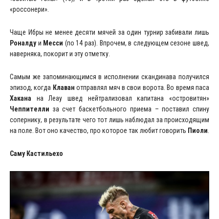
«россонери».
Чаще Ибры не менее десяти мячей за один турнир забивали лишь
Роналду
и
Месси
(по 14 раз). Впрочем, в следующем сезоне швед,
наверняка, покорит и эту отметку.
Самым же запоминающимся в исполнении скандинава получился
эпизод, когда
Клаван
отправлял мяч в свои ворота. Во время паса
Хакана
на Леау швед нейтрализовал капитана «островитян»
Чеппителли
за счет баскетбольного приема – поставил спину
сопернику, в результате чего тот лишь наблюдал за происходящим
на поле. Вот оно качество, про которое так любит говорить
Пиоли
.
Саму Кастильехо