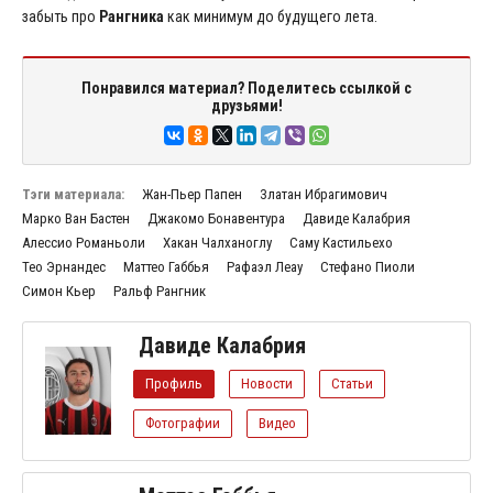
забыть про
Рангника
как минимум до будущего лета.
Понравился материал? Поделитесь ссылкой с
друзьями!
Тэги материала:
Жан-Пьер Папен
Златан Ибрагимович
Марко Ван Бастен
Джакомо Бонавентура
Давиде Калабрия
Алессио Романьоли
Хакан Чалханоглу
Саму Кастильехо
Тео Эрнандес
Маттео Габбья
Рафаэл Леау
Стефано Пиоли
Симон Кьер
Ральф Рангник
Давиде Калабрия
Профиль
Новости
Статьи
Фотографии
Видео