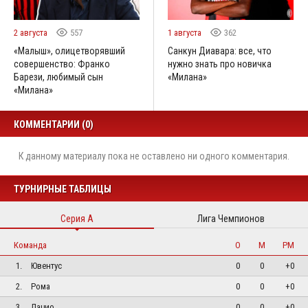
2 августа
557
1 августа
362
«Малыш», олицетворявший
Санкун Диавара: все, что
совершенство: Франко
нужно знать про новичка
Барези, любимый сын
«Милана»
«Милана»
КОММЕНТАРИИ (0)
К данному материалу пока не оставлено ни одного комментария.
ТУРНИРНЫЕ ТАБЛИЦЫ
Серия А
Лига Чемпионов
Команда
О
М
РМ
1.
Ювентус
0
0
+0
2.
Рома
0
0
+0
3.
Лацио
0
0
+0