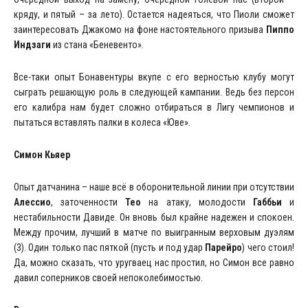
кряду, и пятый – за лето). Остается надеяться, что Пиоли сможет
заинтересовать Джакомо на фоне настоятельного призыва
Пиппо
Индзаги
из стана «Беневенто».
Все-таки опыт Бонавентуры вкупе с его верностью клубу могут
сыграть решающую роль в следующей кампании. Ведь без персон
его калибра нам будет сложно отбираться в Лигу чемпионов и
пытаться вставлять палки в колеса «Юве».
Симон Кьяер
Опыт датчанина – наше всё в оборонительной линии при отсутствии
Алессио
, заточенности
Тео
на атаку, молодости
Габбьи
и
нестабильности Давиде. Он вновь был крайне надежен и спокоен.
Между прочим, лучший в матче по выигранным верховым дуэлям
(3). Один только пас пяткой (пусть и под удар
Парейро
) чего стоил!
Да, можно сказать, что уругваец нас простил, но Симон все равно
давил соперников своей непоколебимостью.