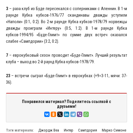
3
– раза клуб из Буде пересекался с соперниками с Апеннин. В 1-м
раунде Кубка кубков-1976/77 скандинавы дважды уступили
«Наполи» (0:1, 0:2). Во 2-м раунде Кубка кубков-1978/79 норвежцы
дважды проиграли «Интеру» (0:5, 1:2). В 1-м раунде Кубка
кубков-1994/95 «Буде-Глимт» по сумме двух встреч оказался
слабее «Сампдории» (3:2, 0:2).
7
– еврокубковый сезон проводит «Буде-Глимт». Лучший результат
клуба – выход во 2-й раунд Кубка кубков-1978/79.
23
– встречи сыграл «Буде-Глимт» в еврокубках (+9=3-11, мячи: 37-
36).
Понравился материал? Поделитесь ссылкой с
друзьями!
Тэги материала:
Джордж Веа
Интер
Сампдория
Марко Симоне