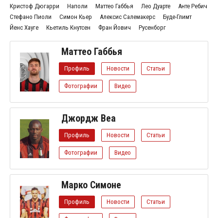
Кристоф Дюгарри
Наполи
Маттео Габбья
Лео Дуарте
Анте Ребич
Стефано Пиоли
Симон Кьер
Алексис Салемакерс
Буде-Глимт
Йенс Хауге
Кьетиль Кнутсен
Фран Йович
Русенборг
Маттео Габбья
Профиль
Новости
Статьи
Фотографии
Видео
Джордж Веа
Профиль
Новости
Статьи
Фотографии
Видео
Марко Симоне
Профиль
Новости
Статьи