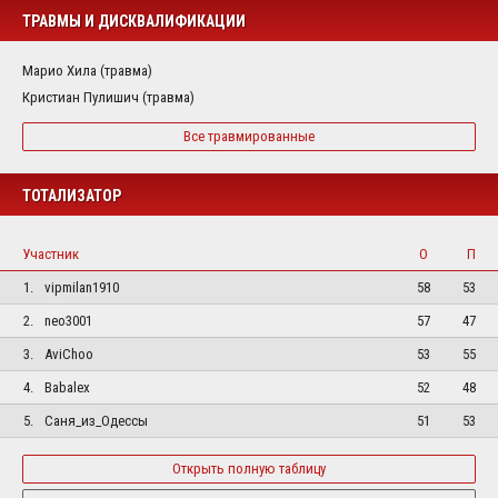
ТРАВМЫ И ДИСКВАЛИФИКАЦИИ
Марио Хила (травма)
Кристиан Пулишич (травма)
Все травмированные
ТОТАЛИЗАТОР
Участник
О
П
1.
vipmilan1910
58
53
2.
neo3001
57
47
3.
AviChoo
53
55
4.
Babalex
52
48
5.
Саня_из_Одессы
51
53
Открыть полную таблицу