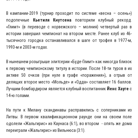
В кампании-2019 (турнир проходит по системе «весна – осень»)
подопечные
Кьетиля Кнутсена
повторили клубный рекорд.
«Глимт» (в переводе с норвежского – молния) четвертый раз в
истории завершил чемпионат на втором месте. Ранее клуб из 46-
тысячного городка останавливался в шаге от трофея в 1977-м,
1993-м и 2003-м годах.
В нынешнем розыгрыше элитсерии «Буде-Глимт» как никогда близок
к первому чемпионскому титулу в истории. После 18-ти туров в их
активе 50 очков (при нуле в графе «поражения»), а отрыв от
делящих второе место «Мольде» и «Одда» составляет 16 баллов.
Лучшим бомбардиром является клубный воспитанник
Йенс Хауге
с
14-ю голами.
На пути к Милану скандинавы расправились с соперниками из
Литвы. В первом квалификационном раунде они на своем поле
одолели «Жальгирис» из Каунаса (6:1), во втором - опять же дома
переиграли «Жальгирис» из Вильнюса (3:1).