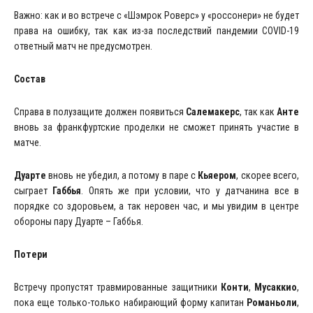
Важно: как и во встрече с «Шэмрок Роверс» у «россонери» не будет
права на ошибку, так как из-за последствий пандемии COVID-19
ответный матч не предусмотрен.
Состав
Справа в полузащите должен появиться
Салемакерс
, так как
Анте
вновь за франкфуртские проделки не сможет принять участие в
матче.
Дуарте
вновь не убедил, а потому в паре с
Кьяером
, скорее всего,
сыграет
Габбья
. Опять же при условии, что у датчанина все в
порядке со здоровьем, а так неровен час, и мы увидим в центре
обороны пару Дуарте – Габбья.
Потери
Встречу пропустят травмированные защитники
Конти
,
Мусаккио
,
пока еще только-только набирающий форму капитан
Романьоли
,