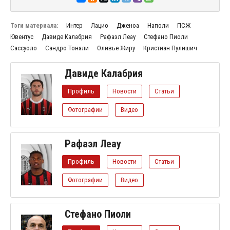
Тэги материала:
Интер
Лацио
Дженоа
Наполи
ПСЖ
Ювентус
Давиде Калабрия
Рафаэл Леау
Стефано Пиоли
Сассуоло
Сандро Тонали
Оливье Жиру
Кристиан Пулишич
Давиде Калабрия
Профиль
Новости
Статьи
Фотографии
Видео
Рафаэл Леау
Профиль
Новости
Статьи
Фотографии
Видео
Стефано Пиоли