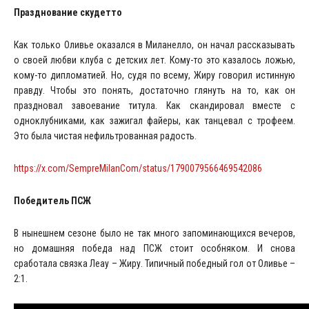
Празднование скудетто
Как только Оливье оказался в Миланелло, он начал рассказывать
о своей любви клуба с детских лет. Кому-то это казалось ложью,
кому-то дипломатией. Но, судя по всему, Жиру говорил истинную
правду. Чтобы это понять, достаточно глянуть на то, как он
праздновал завоевание титула. Как скандировал вместе с
одноклубниками, как зажигал файеры, как танцевал с трофеем.
Это была чистая нефильтрованная радость.
https://x.com/SempreMilanCom/status/1790079566469542086
Победитель ПСЖ
В нынешнем сезоне было не так много запоминающихся вечеров,
но домашняя победа над ПСЖ стоит особняком. И снова
сработала связка Леау – Жиру. Типичный победный гол от Оливье –
2:1.