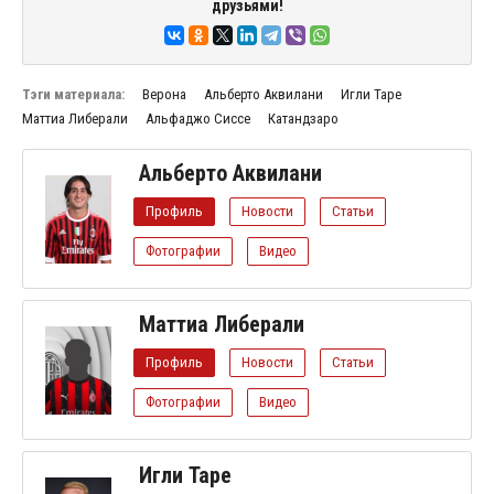
друзьями!
Тэги материала:
Верона
Альберто Аквилани
Игли Таре
Маттиа Либерали
Альфаджо Сиссе
Катандзаро
Альберто Аквилани
Профиль
Новости
Статьи
Фотографии
Видео
Маттиа Либерали
Профиль
Новости
Статьи
Фотографии
Видео
Игли Таре