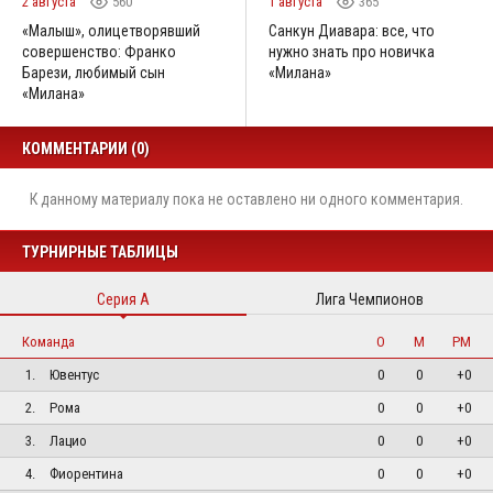
2 августа
560
1 августа
365
«Малыш», олицетворявший
Санкун Диавара: все, что
совершенство: Франко
нужно знать про новичка
Барези, любимый сын
«Милана»
«Милана»
КОММЕНТАРИИ (0)
К данному материалу пока не оставлено ни одного комментария.
ТУРНИРНЫЕ ТАБЛИЦЫ
Серия А
Лига Чемпионов
Команда
О
М
РМ
1.
Ювентус
0
0
+0
2.
Рома
0
0
+0
3.
Лацио
0
0
+0
4.
Фиорентина
0
0
+0