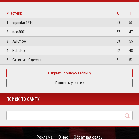
Участник
О
П
1.
vipmilan1910
58
53
2.
neo3001
57
47
3.
AviChoo
53
55
4.
Babalex
52
48
5.
Саня_из_Одессы
51
53
Открыть полную таблицу
Принять участие
ПОИСК ПО САЙТУ
Реклама
О нас
Обратная связь