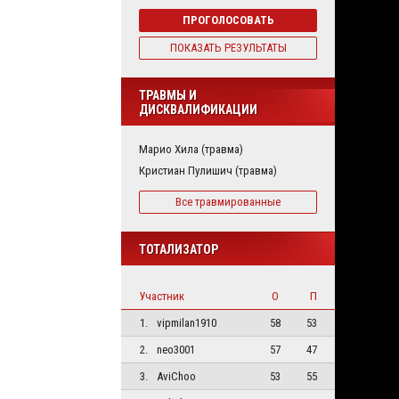
ПРОГОЛОСОВАТЬ
ПОКАЗАТЬ РЕЗУЛЬТАТЫ
ТРАВМЫ И
ДИСКВАЛИФИКАЦИИ
Марио Хила (травма)
Кристиан Пулишич (травма)
Все травмированные
ТОТАЛИЗАТОР
Участник
О
П
1.
vipmilan1910
58
53
2.
neo3001
57
47
3.
AviChoo
53
55