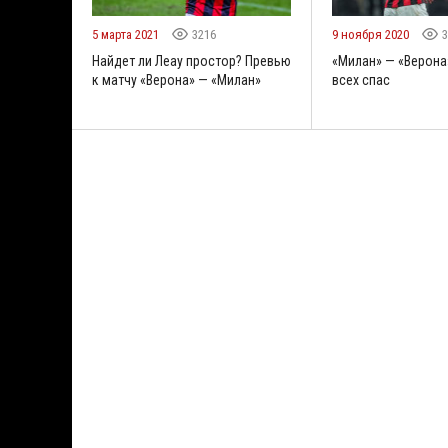
5 марта 2021
3216
9 ноября 2020
3
Найдет ли Леау простор? Превью
«Милан» — «Верона»
к матчу «Верона» — «Милан»
всех спас