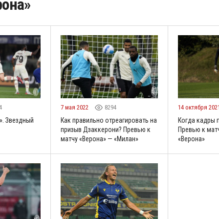
рона»
4
7 мая 2022
8294
14 октября 202
». Звездный
Как правильно отреагировать на
Когда кадры 
призыв Дзаккерони? Превью к
Превью к мат
матчу «Верона» — «Милан»
«Верона»