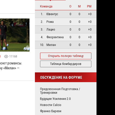
Команда
О
М
РМ
1.
Ювентус
0
0
+0
2.
Рома
0
0
+0
3.
Лацио
0
0
+0
4.
Фиорентина
0
0
+0
10.
Милан
0
0
+0
Открыть полную таблицу
1
11168
поют романсы.
Таблица бомбардиров
чу «Милан» —
ОБСУЖДЕНИЕ НА ФОРУМЕ
Предсезонная Подготовка /
Тренировки
Будущее Усиление 2.0
Новости Calcio
Франко Барези