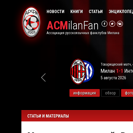
НОВОСТИ
КНИГИ
СТАТЬИ
ЭНЦИКЛОПЕ
ACM
ilanFan
Ассоциация русскоязычных фанклубов Милана
Товарищеский матч, 
Милан
1-1
Инт
5 августа 2026
видео
информация
обзор
фот
СТАТЬИ И МАТЕРИАЛЫ