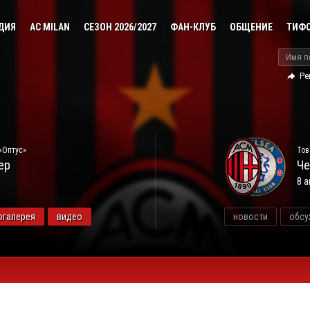
ДИЯ
AC MILAN
СЕЗОН 2026/2027
ФАН-КЛУБ
ОБЩЕНИЕ
ТИФ
Ре
«Оптус»
Тов
ер
Че
8 а
огалерея
видео
новости
обсу