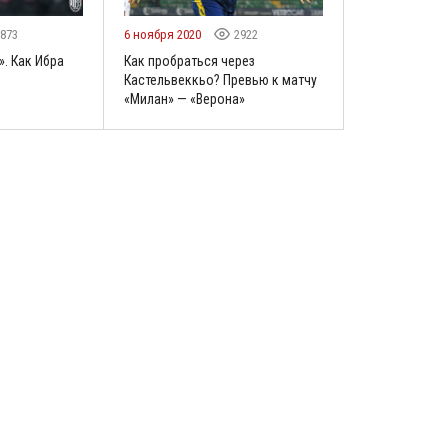
873
6 ноября 2020
2922
. Как Ибра
Как пробраться через
Кастельвеккьо? Превью к матчу
«Милан» — «Верона»