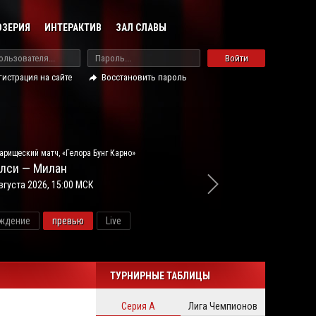
ОЗЕРИЯ
ИНТЕРАКТИВ
ЗАЛ СЛАВЫ
Войти
гистрация на сайте
Восстановить пароль
арищеский матч, «Гелора Бунг Карно»
лси — Милан
вгуста 2026, 15:00 МСК
ждение
превью
Live
новос
ТУРНИРНЫЕ ТАБЛИЦЫ
Серия А
Лига Чемпионов