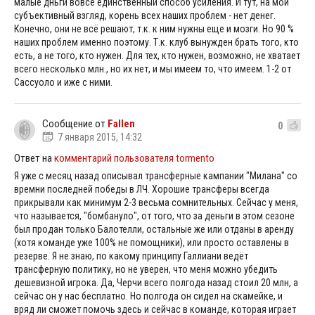
малые дньги вовсе единственный способ усиления. И тут, на мой
субъективный взгляд, корень всех наших проблем - нет денег.
Конечно, они не всё решают, т.к. к ним нужны еще и мозги. Но 90 %
наших проблем именно поэтому. Т.к. клуб вынужден брать того, кто
есть, а не того, кто нужен. Для тех, кто нужен, возможно, не хватает
всего несколько млн., но их нет, и мы имеем то, что имеем. 1-2 от
Сассуоло и иже с ними.
Сообщение от
Fallen
0
7 января 2015, 14:32
Ответ на
комментарий пользователя tormento
Я уже с месяц назад описывал трансферные кампании "Милана" со
времни последней победы в ЛЧ. Хорошие трансферы всегда
прикрывали как минимум 2-3 весьма сомнительных. Сейчас у меня,
что называется, "бомбануло", от того, что за деньги в этом сезоне
был продан только Балотелли, остальные же или отданы в аренду
(хотя команде уже 100% не помощники), или просто оставлены в
резерве. Я не знаю, по какому принципу Галлиани ведёт
трансферную политику, но не уверен, что меня можно убедить
дешевизной игрока. Да, Черчи всего полгода назад стоил 20 млн, а
сейчас он у нас бесплатно. Но полгода он сидел на скамейке, и
вряд ли сможет помочь здесь и сейчас в команде, которая играет