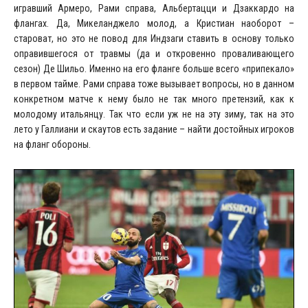
игравший Армеро, Рами справа, Альбертацци и Дзаккардо на
флангах. Да, Микеланджело молод, а Кристиан наоборот –
староват, но это не повод для Индзаги ставить в основу только
оправившегося от травмы (да и откровенно проваливающего
сезон) Де Шильо. Именно на его фланге больше всего «припекало»
в первом тайме. Рами справа тоже вызывает вопросы, но в данном
конкретном матче к нему было не так много претензий, как к
молодому итальянцу. Так что если уж не на эту зиму, так на это
лето у Галлиани и скаутов есть задание – найти достойных игроков
на фланг обороны.