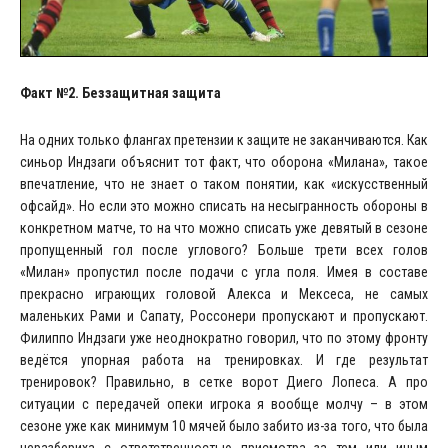
Факт №2. Беззащитная защита
На одних только флангах претензии к защите не заканчиваются. Как
синьор Индзаги объяснит тот факт, что оборона «Милана», такое
впечатление, что не знает о таком понятии, как «искусственный
офсайд». Но если это можно списать на несыгранность обороны в
конкретном матче, то на что можно списать уже девятый в сезоне
пропущенный гол после углового? Больше трети всех голов
«Милан» пропустил после подачи с угла поля. Имея в составе
прекрасно играющих головой Алекса и Мексеса, не самых
маленьких Рами и Сапату, Россонери пропускают и пропускают.
Филиппо Индзаги уже неоднократно говорил, что по этому фронту
ведётся упорная работа на тренировках. И где результат
тренировок? Правильно, в сетке ворот Диего Лопеса. А про
ситуации с передачей опеки игрока я вообще молчу – в этом
сезоне уже как минимум 10 мячей было забито из-за того, что была
неразбериха с ответственностью присмотра за тем или иным