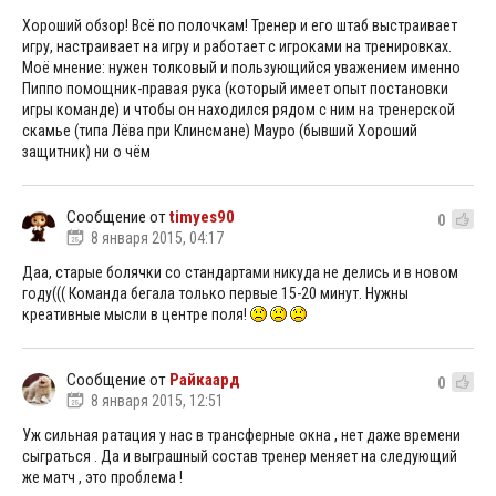
Хороший обзор! Всё по полочкам! Тренер и его штаб выстраивает
игру, настраивает на игру и работает с игроками на тренировках.
Моё мнение: нужен толковый и пользующийся уважением именно
Пиппо помощник-правая рука (который имеет опыт постановки
игры команде) и чтобы он находился рядом с ним на тренерской
скамье (типа Лёва при Клинсмане) Мауро (бывший Хороший
защитник) ни о чём
Сообщение от
timyes90
0
8 января 2015, 04:17
Даа, старые болячки со стандартами никуда не делись и в новом
году((( Команда бегала только первые 15-20 минут. Нужны
креативные мысли в центре поля!
Сообщение от
Райкаард
0
8 января 2015, 12:51
Уж сильная ратация у нас в трансферные окна , нет даже времени
сыграться . Да и выграшный состав тренер меняет на следующий
же матч , это проблема !