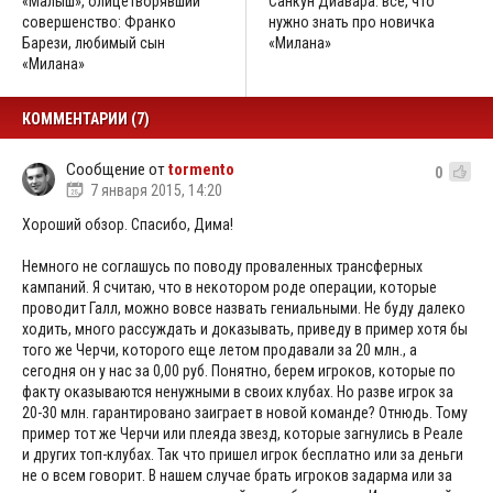
«Малыш», олицетворявший
Санкун Диавара: все, что
совершенство: Франко
нужно знать про новичка
Барези, любимый сын
«Милана»
«Милана»
КОММЕНТАРИИ (7)
Сообщение от
tormento
0
7 января 2015, 14:20
Хороший обзор. Спасибо, Дима!
Немного не соглашусь по поводу проваленных трансферных
кампаний. Я считаю, что в некотором роде операции, которые
проводит Галл, можно вовсе назвать гениальными. Не буду далеко
ходить, много рассуждать и доказывать, приведу в пример хотя бы
того же Черчи, которого еще летом продавали за 20 млн., а
сегодня он у нас за 0,00 руб. Понятно, берем игроков, которые по
факту оказываются ненужными в своих клубах. Но разве игрок за
20-30 млн. гарантировано заиграет в новой команде? Отнюдь. Тому
пример тот же Черчи или плеяда звезд, которые загнулись в Реале
и других топ-клубах. Так что пришел игрок бесплатно или за деньги
не о всем говорит. В нашем случае брать игроков задарма или за