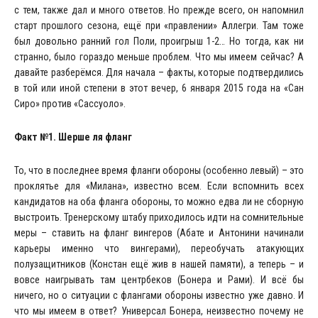
с тем, также дал и много ответов. Но прежде всего, он напомнил
старт прошлого сезона, ещё при «правлении» Аллегри. Там тоже
был довольно ранний гол Поли, проигрыш 1-2… Но тогда, как ни
странно, было гораздо меньше проблем. Что мы имеем сейчас? А
давайте разберёмся. Для начала – факты, которые подтвердились
в той или иной степени в этот вечер, 6 января 2015 года на «Сан
Сиро» против «Сассуоло».
Факт №1. Шерше ля фланг
То, что в последнее время фланги обороны (особенно левый) – это
проклятье для «Милана», известно всем. Если вспомнить всех
кандидатов на оба фланга обороны, то можно едва ли не сборную
выстроить. Тренерскому штабу приходилось идти на сомнительные
меры – ставить на фланг вингеров (Абате и Антонини начинали
карьеры именно что вингерами), переобучать атакующих
полузащитников (Констан ещё жив в нашей памяти), а теперь – и
вовсе наигрывать там центрбеков (Бонера и Рами). И всё бы
ничего, но о ситуации с флангами обороны известно уже давно. И
что мы имеем в ответ? Универсал Бонера, неизвестно почему не