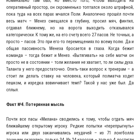
номинально там был, но вместо того, чтобы выходить на
оперативный простор, он скромненько топтался около штрафной,
пока туда на всех парах мчался Поли. Аналогично прошёл почти
весь матч – Менез смещался в глубину, просил мяч, финтил,
отдавал ближнему, но на ворота выходить отказывался
категорически. К тому же, на его счету всего 27 пасов. Не точных, а
просто – пасов. Это при его-то перемещениях по всему полю. Да и
общая пассивность Менеза бросается в глаза. Когда бежит
команда – тогда бежит и Менез. «Вытягивать» на себе матчи он
просто не в состоянии – толи желания не хватает, то ли силы духа.
Таланта у него предостаточно. Опять-таки вопрос к тренерам – а
стоит ли делать ставку на человека, который полматча ходит
пешком, и изредка взвинчивает темп? Такой у нас уже был. Да
сплыл.
Факт №4. Потерянная мысль
Почти все пасы «Милана» сводились к тому, чтобы отдать мяч
ближайшему открытому игроку. Редкие попытки «перепрыгнуть»
игрока или двух заканчивались неудачей – из 71 лонгболла
точными оказались только 34. Из 24 кроссов – только 4 достигли