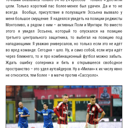
цели. Только короткий пас более-менее был удачен. Да и то не
всегда. Вообще, присутствие в полузащите Эссьена вызвало у
меня большое смущение. Я надеялся увидеть на позиции реджисты
Монтоливо, а рядом с ним – активных Поли и Мунтари. Но вместо
этого я увидел Эссьена, который то опускался на позицию
третьего центрального защитника, то выбегал на позицию под
нападающими. Я уважаю универсалов, но только если это не идёт
во вред команде. Сегодня – шло. Ну, и само собой, если игра идёт
через ближнего, то и про комбинационный футбол можно забыть.
Ждать ошибку соперника и бить в открывшееся свободное
пространство – это удел аутсайдеров. Ну а «Милан» к их числу явно
не относится, тем более – в матче против «Сассуоло».