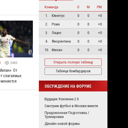
Команда
О
М
РМ
1.
Ювентус
0
0
+0
2.
Рома
0
0
+0
3.
Лацио
0
0
+0
4.
Фиорентина
0
0
+0
10.
Милан
0
0
+0
Открыть полную таблицу
1
2465
Милан». От
Таблица бомбардиров
т слагаемых
 меняется
ОБСУЖДЕНИЕ НА ФОРУМЕ
Будущее Усиление 2.0
Смотрим футбол в Москве вместе
Предсезонная Подготовка /
Тренировки
Дизайн новой формы