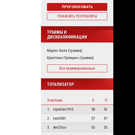
ПРОГОЛОСОВАТЬ
ПОКАЗАТЬ РЕЗУЛЬТАТЫ
ТРАВМЫ И
ДИСКВАЛИФИКАЦИИ
Марио Хила (травма)
Кристиан Пулишич (травма)
Все травмированные
ТОТАЛИЗАТОР
Участник
О
П
1.
vipmilan1910
58
53
2.
neo3001
57
47
3.
AviChoo
53
55