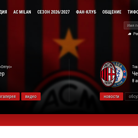
ДИЯ
AC MILAN
СЕЗОН 2026/2027
ФАН-КЛУБ
ОБЩЕНИЕ
ТИФ
Ре
«Оптус»
Тов
ер
Че
8 а
огалерея
видео
новости
обсу