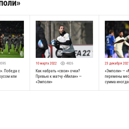
поли»
8595
10 марта 2022
4826
23 декабря 202
». Победа с
Как набрать «свои» очки?
«Эмполи» — «
кусом или
Превью к матчу «Милан» —
перемены мес
«Эмполи»
сумма иногда