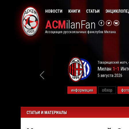
НОВОСТИ
КНИГИ
СТАТЬИ
ЭНЦИКЛОПЕ
ACM
ilanFan
Ассоциация русскоязычных фанклубов Милана
Товарищеский матч, 
Милан
1-1
Инт
5 августа 2026
видео
информация
обзор
фот
СТАТЬИ И МАТЕРИАЛЫ