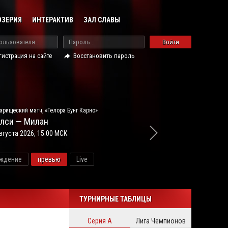
ОЗЕРИЯ
ИНТЕРАКТИВ
ЗАЛ СЛАВЫ
Войти
гистрация на сайте
Восстановить пароль
арищеский матч, «Гелора Бунг Карно»
лси — Милан
вгуста 2026, 15:00 МСК
ждение
превью
Live
новос
ТУРНИРНЫЕ ТАБЛИЦЫ
Серия А
Лига Чемпионов