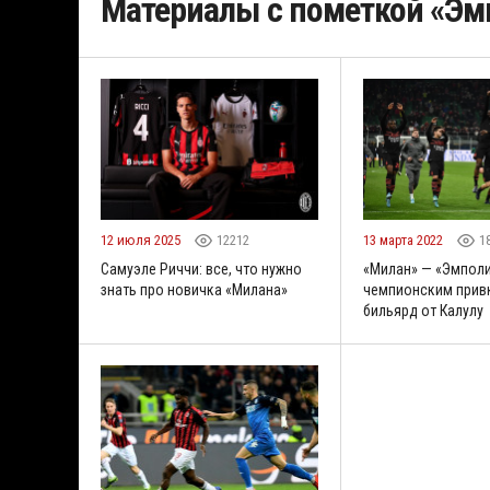
Материалы с пометкой «Эм
12 июля 2025
12212
13 марта 2022
1
Самуэле Риччи: все, что нужно
«Милан» — «Эмполи
знать про новичка «Милана»
чемпионским прив
бильярд от Калулу