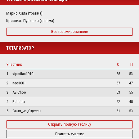
Марио Хила (травма)
Кристиан Пулишич (травма)
Все травмированные
ТОТАЛИЗАТОР
Участник
О
П
1.
vipmilan1910
58
53
2.
neo3001
57
47
3.
AviChoo
53
55
4.
Babalex
52
48
5.
Саня_из_Одессы
51
53
Открыть полную таблицу
Принять участие