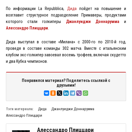
По информации La Repubblica,
Дида
пойдет на повышение и
возглавит структурное подразделение Примаверы, продуктами
которого стали голкиперы
Джанлуиджи Доннарумма
и
Алессандро Плиццари
.
Дида выступал в составе «Милана» с 2000-го по 2010-й год,
проведя в составе команды 302 матча. Вместе с итальянским
клубом экс-голкипер завоевал восемь трофеев, включая скудетто
и два Кубка чемпионов.
Понравился материал? Поделитесь ссылкой с
друзьями!
Тэги материала:
Дида
Джанлуиджи Доннарумма
Алессандро Плиццари
Алессандро Плиццари