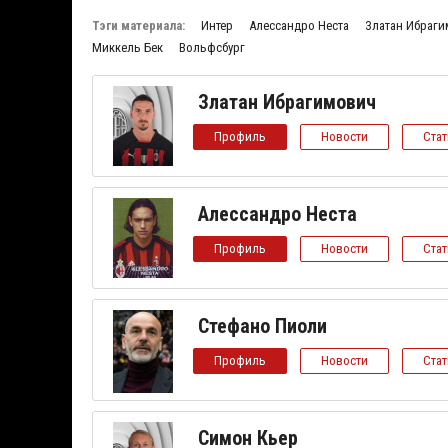
Тэги материала:
Интер
Алессандро Неста
Златан Ибраг
Миккель Бек
Вольфсбург
Златан Ибрагимович
Профиль
Новости
Ста
Алессандро Неста
Профиль
Новости
Ста
Стефано Пиоли
Профиль
Новости
Ста
Симон Кьер