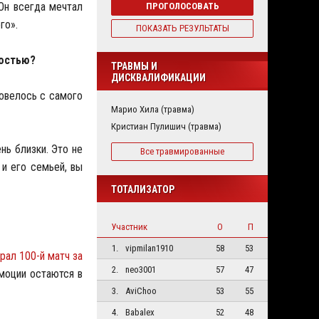
 Он всегда мечтал
ПРОГОЛОСОВАТЬ
го».
ПОКАЗАТЬ РЕЗУЛЬТАТЫ
ностью?
ТРАВМЫ И
ДИСКВАЛИФИКАЦИИ
повелось с самого
Марио Хила (травма)
Кристиан Пулишич (травма)
нь близки. Это не
Все травмированные
 и его семьей, вы
ТОТАЛИЗАТОР
Участник
О
П
1.
vipmilan1910
58
53
рал 100-й матч за
2.
neo3001
57
47
эмоции остаются в
3.
AviChoo
53
55
4.
Babalex
52
48