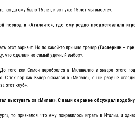
ь, когда ему было 16 лет, и вот уже 15 лет мы вместе».
ой период в «Аталанте», где ему редко предоставляли игр
ать этот вариант. Но по какой-то причине тренер
(Гасперини – пр
ду, что сделали не самый удачный выбор».
До того как Симон перебрался в Миланелло в январе этого год
о. С тех пор как Кьяер оказался в «Милане», он ни разу не огляды
за этот клуб».
чтал выступать за «Милан». С вами он ранее обсуждал подобн
рг», то признался, что ему понравилось играть в Италии, и одн