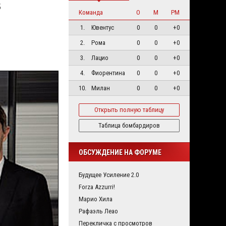
в
Команда
О
М
РМ
1.
Ювентус
0
0
+0
2.
Рома
0
0
+0
3.
Лацио
0
0
+0
4.
Фиорентина
0
0
+0
10.
Милан
0
0
+0
Открыть полную таблицу
Таблица бомбардиров
ОБСУЖДЕНИЕ НА ФОРУМЕ
Будущее Усиление 2.0
Forza Azzurri!
Марио Хила
Рафаэль Леао
Перекличка с просмотров