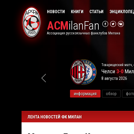
НОВОСТИ
КНИГИ
СТАТЬИ
ЭНЦИКЛОПЕ
ACM
ilanFan
Ассоциация русскоязычных фанклубов Милана
Товарищеский матч, 
Челси
3-0
Мил
8 августа 2026
видео
информация
обзор
фот
ЛЕНТА НОВОСТЕЙ ФК МИЛАН