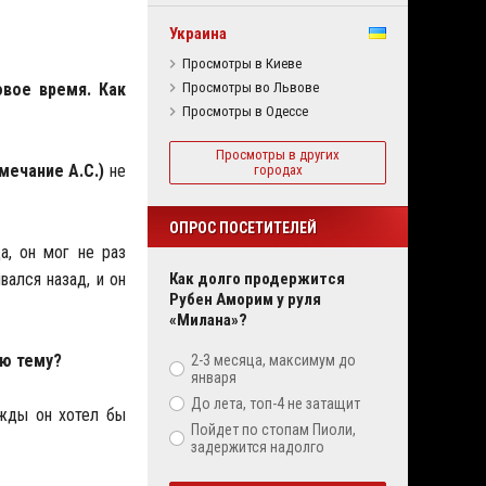
Украина
Просмотры в Киеве
овое время. Как
Просмотры во Львове
Просмотры в Одессе
Просмотры в других
имечание А.С.)
не
городах
ОПРОС ПОСЕТИТЕЛЕЙ
а, он мог не раз
вался назад, и он
Как долго продержится
Рубен Аморим у руля
«Милана»?
ую тему?
2-3 месяца, максимум до
января
До лета, топ-4 не затащит
ажды он хотел бы
Пойдет по стопам Пиоли,
задержится надолго