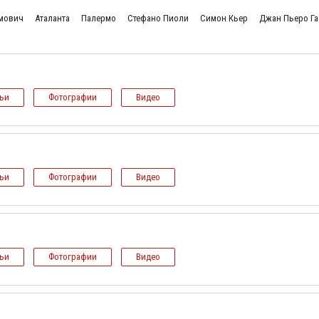
имович
Аталанта
Палермо
Стефано Пиоли
Симон Кьер
Джан Пьеро Г
тьи
Фотографии
Видео
тьи
Фотографии
Видео
тьи
Фотографии
Видео