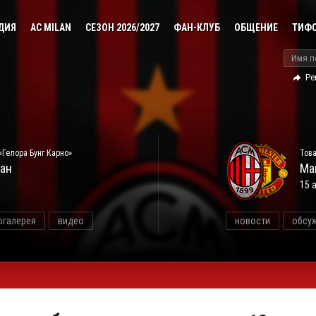
ДИЯ
AC MILAN
СЕЗОН 2026/2027
ФАН-КЛУБ
ОБЩЕНИЕ
ТИФ
Ре
«Гелора Бунг Карно»
Това
ан
Ма
15 
огалерея
видео
новости
обсу