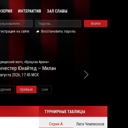
ОЗЕРИЯ
ИНТЕРАКТИВ
ЗАЛ СЛАВЫ
Войти
гистрация на сайте
Восстановить пароль
рищеский матч, «Вроцлав Арена»
нчестер Юнайтед — Милан
августа 2026, 17:45 МСК
ждение
превью
Live
ново
ТУРНИРНЫЕ ТАБЛИЦЫ
Серия А
Лига Чемпионов