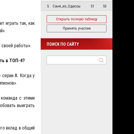
5.
Саня_из_Одессы
51
53
Открыть полную таблицу
т играть так, как
Принять участие
й».
ПОИСК ПО САЙТУ
т своей работы».
ть в ТОП-4?
 серии А. Когда у
мпионов».
 команда с этими
робовать выиграть
его вклад в общий