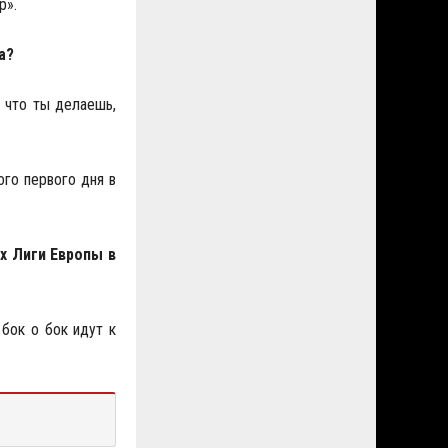
р».
а?
, что ты делаешь,
ого первого дня в
х Лиги Европы в
 бок о бок идут к