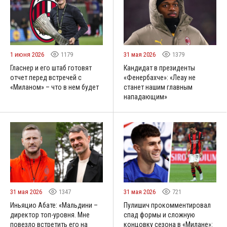
1 июня 2026
1179
31 мая 2026
1379
Гласнер и его штаб готовят
Кандидат в президенты
отчет перед встречей с
«Фенербахче»: «Леау не
«Миланом» – что в нем будет
станет нашим главным
нападающим»
31 мая 2026
1347
31 мая 2026
721
Иньяцио Абате: «Мальдини –
Пулишич прокомментировал
директор топ-уровня. Мне
спад формы и сложную
повезло встретить его на
концовку сезона в «Милане»: