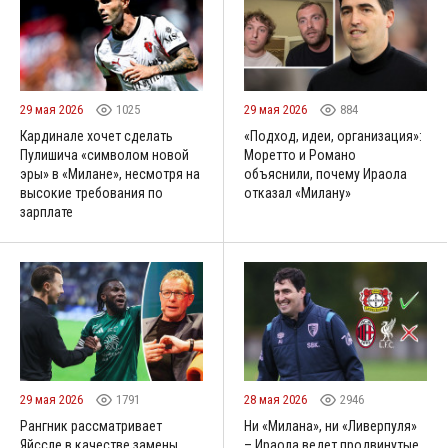
29 мая 2026
1025
29 мая 2026
884
Кардинале хочет сделать
«Подход, идеи, организация»:
Пулишича «символом новой
Моретто и Романо
эры» в «Милане», несмотря на
объяснили, почему Ираола
высокие требования по
отказал «Милану»
зарплате
29 мая 2026
1791
28 мая 2026
2946
Рангник рассматривает
Ни «Милана», ни «Ливерпуля»
Яйссле в качестве замены
– Ираола ведет продвинутые