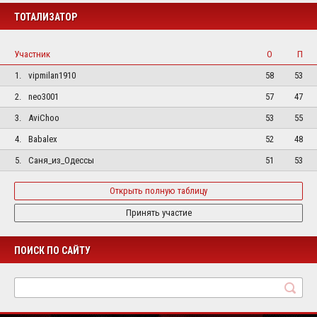
ТОТАЛИЗАТОР
Участник
О
П
1.
vipmilan1910
58
53
2.
neo3001
57
47
3.
AviChoo
53
55
4.
Babalex
52
48
5.
Саня_из_Одессы
51
53
Открыть полную таблицу
Принять участие
ПОИСК ПО САЙТУ