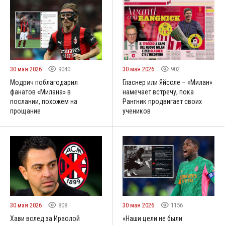
30 мая 2026
9040
30 мая 2026
902
Модрич поблагодарил
Гласнер или Яйссле – «Милан»
фанатов «Милана» в
намечает встречу, пока
послании, похожем на
Рангник продвигает своих
прощание
учеников
30 мая 2026
808
30 мая 2026
1156
Хави вслед за Ираолой
«Наши цели не были