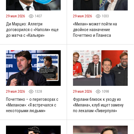
29 мая 2026
1407
29 мая 2026
1033
Ди Марцио: Аллегри
«Милан» может пойти на
договорился с «Наполи» еще
двойное назначение
до матча с «Кальяри»
Почеттино и Планеса
29 мая 2026
1328
29 мая 2026
1098
Почеттино – о переговорах с
Фурлани близок к уходу из
«Миланом»: «Я встречался с
«Милана», клуб ищет замену
некоторыми людьми»
по лекалам «Ливерпуля»