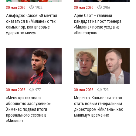
30 мая 2026
1922
30 мая 2026
2963
Альфаджо Сиссе: «Я мечтал
Арне Слот – главный
оказаться в «Милане» с тех
кандидат на пост тренера
самых пор, как впервые
«Милана» после ухода из
ударил по мячу»
«Ливерпуля»
30 мая 2026
977
30 мая 2026
723
«Меня критиковали
Моретто: Кальвелли готов
абсолютно заслуженно».
стать новым генеральным
Хименес подвел итоги
директором «Милана», как
провального сезона в
минимум временно
«Милане»