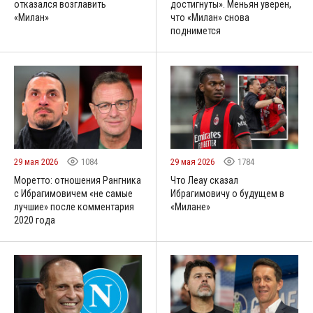
отказался возглавить
достигнуты». Меньян уверен,
«Милан»
что «Милан» снова
поднимется
29 мая 2026
1084
29 мая 2026
1784
Моретто: отношения Рангника
Что Леау сказал
с Ибрагимовичем «не самые
Ибрагимовичу о будущем в
лучшие» после комментария
«Милане»
2020 года