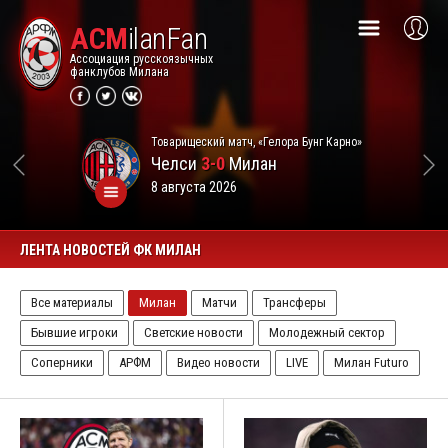
ACM
ilanFan
Ассоциация русскоязычных
фанклубов Милана
Товарищеский матч, «Гелора Бунг Карно»
Челси
3-0
Милан
8 августа 2026
ЛЕНТА НОВОСТЕЙ ФК МИЛАН
Все материалы
Милан
Матчи
Трансферы
Бывшие игроки
Светские новости
Молодежный сектор
Соперники
АРФМ
Видео новости
LIVE
Милан Futuro