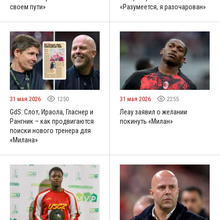
своем пути»
«Разумеется, я разочарован»
31 мая 2026
1250
31 мая 2026
2255
GdS: Слот, Ираола, Гласнер и
Леау заявил о желании
Рангник – как продвигаются
покинуть «Милан»
поиски нового тренера для
«Милана»