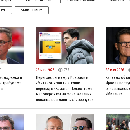
LIVE
Милан Futuro
9
28 мая 2026
755
28 мая 2026
 молодежка и
Переговоры между Ираолой и
Капелло объя
к требует от
«Миланом» зашли в тупик –
Ираола посту
нш
переезд в «Кристал Пэлас» тоже
отказываясь 
маловероятен на фоне желания
«Милана»
испанца возглавить «Ливерпуль»