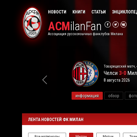
НОВОСТИ
КНИГИ
СТАТЬИ
ЭНЦИКЛОПЕ
ACM
ilanFan
Ассоциация русскоязычных фанклубов Милана
Товарищеский матч, 
Челси
3-0
Мил
8 августа 2026
видео
информация
обзор
фот
ЛЕНТА НОВОСТЕЙ ФК МИЛАН
Все материалы
Милан
Матчи
Тра