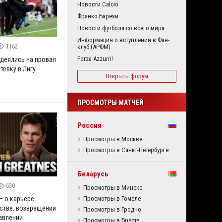
Новости Calcio
Франко Барези
Новости футбола со всего мира
Информация о вступлении в Фан-
1162
клуб (АРФМ)
Forza Azzurri!
адеялись на провал
тевку в Лигу
Открыть форум
ПРОСМОТРЫ МАТЧЕЙ
Россия
Просмотры в Москве
Просмотры в Санкт-Петербурге
Беларусь
630
Просмотры в Минске
Просмотры в Гомеле
– о карьере
рстве, возвращении
Просмотры в Гродно
давлении
Просмотры в Бресте