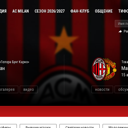
ДИЯ
AC MILAN
СЕЗОН 2026/2027
ФАН-КЛУБ
ОБЩЕНИЕ
ТИФ
Ре
«Гелора Бунг Карно»
Това
ан
Ма
15 
огалерея
видео
новости
обсу
нсферы
Бывшие игроки
Светские новости
Молодежны