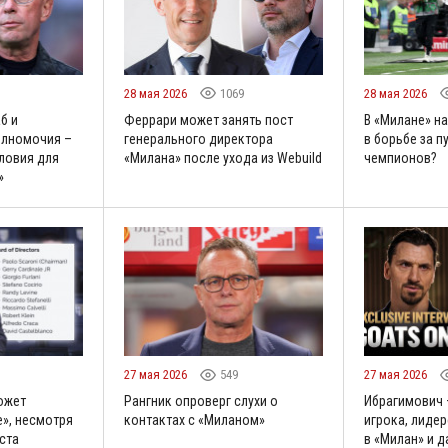
28 мая 2026
1069
28 мая 2026
б и
Феррари может занять пост
В «Милане» н
олномочия –
генерального директора
в борьбе за пу
словия для
«Милана» после ухода из Webuild
чемпионов?
»
27 мая 2026
549
27 мая 2026
ожет
Рангник опроверг слухи о
Ибрагимович 
е», несмотря
контактах с «Миланом»
игрока, лиде
ста
в «Милан» и 