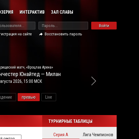
ОЗЕРИЯ
ИНТЕРАКТИВ
ЗАЛ СЛАВЫ
Войти
гистрация на сайте
Восстановить пароль
рищеский матч, «Вроцлав Арена»
нчестер Юнайтед — Милан
августа 2026, 15:00 МСК
ждение
превью
Live
ново
ТУРНИРНЫЕ ТАБЛИЦЫ
Серия А
Лига Чемпионов
й сектор