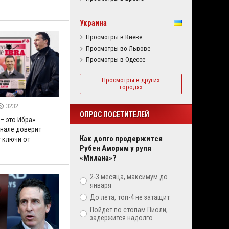
Украина
Просмотры в Киеве
Просмотры во Львове
Просмотры в Одессе
Просмотры в других
городах
3232
ОПРОС ПОСЕТИТЕЛЕЙ
– это Ибра».
нале доверит
Как долго продержится
 ключи от
Рубен Аморим у руля
«Милана»?
2-3 месяца, максимум до
января
До лета, топ-4 не затащит
Пойдет по стопам Пиоли,
задержится надолго