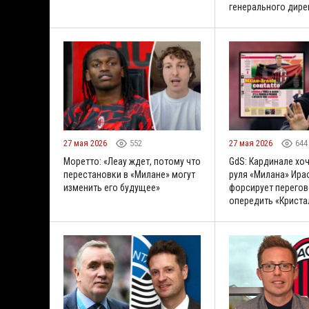
генерального дире
27 мая 2026
552
27 мая 2026
644
Моретто: «Леау ждет, потому что
GdS: Кардинале хоч
перестановки в «Милане» могут
руля «Милана» Ира
изменить его будущее»
форсирует перегов
опередить «Криста