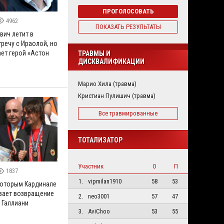
ПРОГОЛОСОВАТЬ
4962
ПОКАЗАТЬ РЕЗУЛЬТАТЫ
вич летит в
речу с Ираолой, но
ает герой «Астон
ТРАВМЫ И
ДИСКВАЛИФИКАЦИИ
Марио Хила (травма)
Кристиан Пулишич (травма)
Все травмированные
ТОТАЛИЗАТОР
Участник
О
П
1837
1.
vipmilan1910
58
53
которым Кардинале
вает возвращение
2.
neo3001
57
47
 Галлиани
3.
AviChoo
53
55