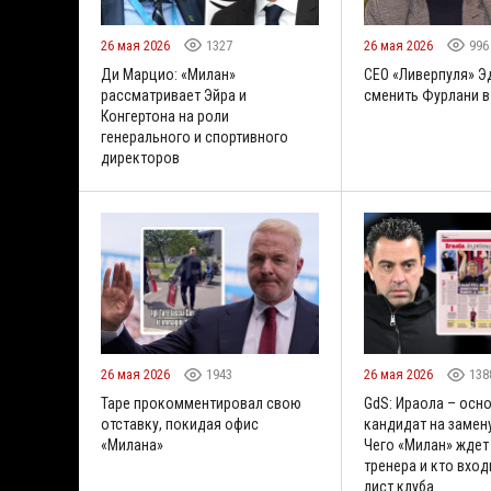
26 мая 2026
1327
26 мая 2026
996
Ди Марцио: «Милан»
CEO «Ливерпуля» 
рассматривает Эйра и
сменить Фурлани в
Конгертона на роли
генерального и спортивного
директоров
26 мая 2026
1943
26 мая 2026
138
Таре прокомментировал свою
GdS: Ираола – осн
отставку, покидая офис
кандидат на замену
«Милана»
Чего «Милан» ждет
тренера и кто вход
лист клуба