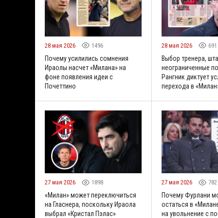
28 мая 2026
1496
28 мая 2026
691
Почему усилились сомнения
Выбор тренера, шта
Ираолы насчет «Милана» на
неограниченные п
фоне появления идеи с
Рангник диктует у
Почеттино
перехода в «Милан
27 мая 2026
1898
27 мая 2026
782
«Милан» может переключиться
Почему Фурлани м
на Гласнера, поскольку Ираола
остаться в «Милан
выбрал «Кристал Пэлас»
на увольнение с по