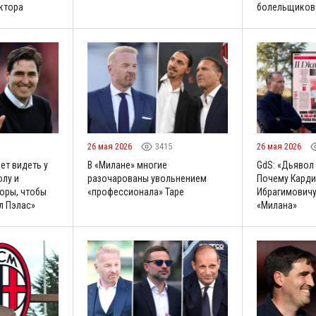
ктора
болельщиков
26 мая 2026
3415
26 мая 2026
ет видеть у
В «Милане» многие
GdS: «Дьявол 
олу и
разочарованы увольнением
Почему Карди
оры, чтобы
«профессионала» Таре
Ибрагимовичу
л Пэлас»
«Милана»