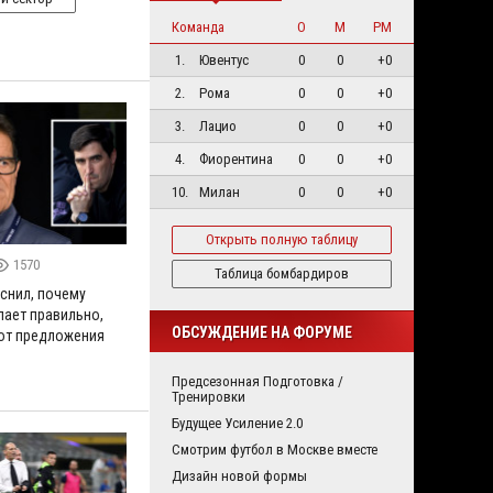
Команда
О
М
РМ
1.
Ювентус
0
0
+0
2.
Рома
0
0
+0
3.
Лацио
0
0
+0
4.
Фиорентина
0
0
+0
10.
Милан
0
0
+0
Открыть полную таблицу
1570
Таблица бомбардиров
снил, почему
пает правильно,
ОБСУЖДЕНИЕ НА ФОРУМЕ
от предложения
Предсезонная Подготовка /
Тренировки
Будущее Усиление 2.0
Смотрим футбол в Москве вместе
Дизайн новой формы