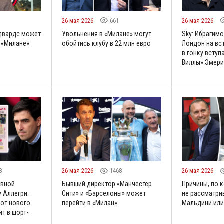
26 мая 2026
661
26 мая 2026
Эдвардс может
Увольнения в «Милане» могут
Sky: Ибрагимо
 «Милане»
обойтись клубу в 22 млн евро
Лондон на вст
в гонку вступ
Виллы» Эмери
8
26 мая 2026
1468
26 мая 2026
овной
Бывший директор «Манчестер
Причины, по 
 Аллегри.
Сити» и «Барселоны» может
не рассматри
 от нового
перейти в «Милан»
Мальдини или
ит в шорт-