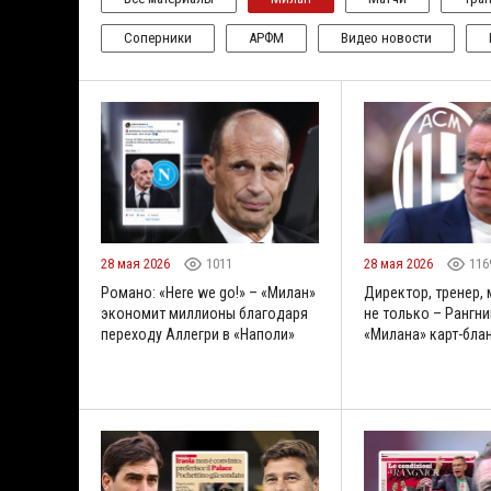
Соперники
АРФМ
Видео новости
28 мая 2026
1011
28 мая 2026
116
Романо: «Here we go!» – «Милан»
Директор, тренер,
экономит миллионы благодаря
не только – Рангни
переходу Аллегри в «Наполи»
«Милана» карт-бла