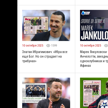
10 октября 2025
1599
10 октября 2025
Златан Ибрагимович: «Ибра все
Марек Янкуловски 
еще Бог. Но он страдает на
Анчелотти, звездн
трибунах»
одноклубниках и т
Афинах