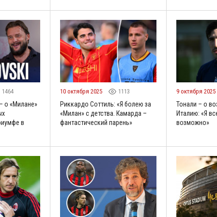
1464
10 октября 2025
1113
9 октября 2025
– о «Милане»
Риккардо Соттиль: «Я болею за
Тонали – о в
ых
«Милан» с детства. Камарда –
Италию: «Я вс
риумфе в
фантастический парень»
возможно»