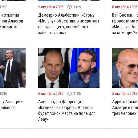
1297
9 октября 2025
1325
8 октября 2025
и отметил
Деметрио Альбертини: «Этому
Ван Бастен – 
 при Аллегри
«Милану» объективно не хватает
провести мат
у возможна
нападающего, способного
«Милан» в Авс
о
забивать голы»
за комедия?»
1396
6 октября 2025
1186
5 октября 2025
о у Аллегри в
Алессандро Флоренци:
Арриго Сакки
рального
«Важнейшей задачей Аллегри
Аллегри в по
будет поиск места на поле для
трех человек
Леау»