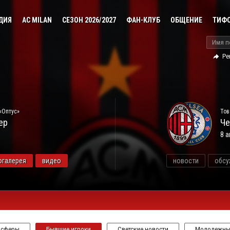
ДИЯ
AC MILAN
СЕЗОН 2026/2027
ФАН-КЛУБ
ОБЩЕНИЕ
ТИФ
Ре
«Оптус»
Тов
ер
Че
8 а
огалерея
видео
новости
обсу
нсферы
Бывшие игроки
Светские новости
Молодежны