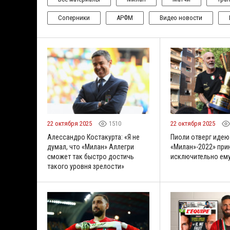
Соперники
АРФМ
Видео новости
22 октября 2025
1510
22 октября 2025
Алессандро Костакурта: «Я не
Пиоли отверг идею 
думал, что «Милан» Аллегри
«Милан»-2022» пр
сможет так быстро достичь
исключительно ем
такого уровня зрелости»