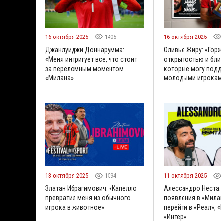
16 октября 2025
1405
16 октября 2025
Джанлуиджи Доннарумма:
Оливье Жиру: «Гор
«Меня интригует все, что стоит
открытостью и бли
за переломным моментом
которые могу подд
«Милана»
молодыми игрока
13 октября 2025
1594
11 октября 2025
Златан Ибрагимович: «Капелло
Алессандро Неста:
превратил меня из обычного
появления в «Мила
игрока в животное»
перейти в «Реал», 
«Интер»