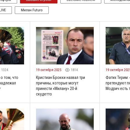
LIVE
Милан Futuro
1324
19 октября 2025
1814
19 октября 202
о том, что
Кристиан Брокки назвал три
Фатих Терим: 
инадлежал
причины, которые могут
претендуют пя
у
принести «Милану» 20-й
Модрич есть 
скудетто