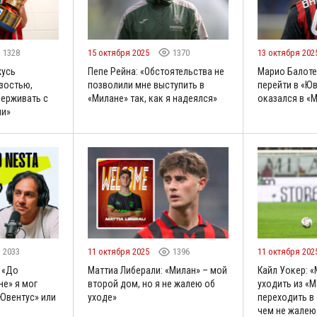
1328
15 октября 2025
1370
13 октября 202
жусь
Пепе Рейна: «Обстоятельства не
Марио Балоте
зостью,
позволили мне выступить в
перейти в «Юв
ерживать с
«Милане» так, как я надеялся»
оказался в «
ми»
2033
11 октября 2025
1396
11 октября 202
 «До
Маттиа Либерали: «Милан» – мой
Кайл Уокер: «
не» я мог
второй дом, но я не жалею об
уходить из «М
«Ювентус» или
уходе»
переходить в 
чем не жалею