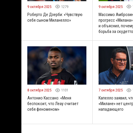
9 октября 2025
1279
9 октября 2025
Роберто Де Дзерби: «Чувствую
Массимо Амброзин
себя сыном Миланелло»
прогресс «Милана»
и объяснил, почем
борьба за скудетт
8 октября 2025
1101
7 октября 2025
Антонио Кассано: «Меня
Капелло заявил, чт
беспокоит, что Леау считает
«Милане» нет цент
себя феноменом»
нападающего