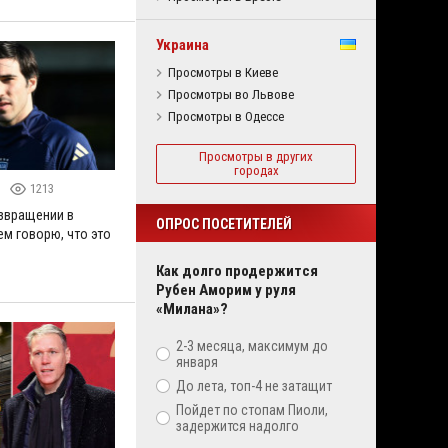
Украина
Просмотры в Киеве
Просмотры во Львове
Просмотры в Одессе
Просмотры в других
городах
1213
озвращении в
ОПРОС ПОСЕТИТЕЛЕЙ
ем говорю, что это
Как долго продержится
Рубен Аморим у руля
«Милана»?
2-3 месяца, максимум до
января
До лета, топ-4 не затащит
Пойдет по стопам Пиоли,
задержится надолго