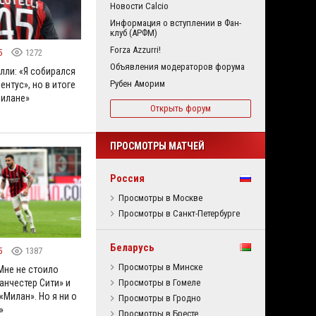
Новости Calcio
Информация о вступлении в Фан-
клуб (АРФМ)
Forza Azzurri!
5
1272
Объявления модераторов форума
лли: «Я собирался
Рубен Аморим
ентус», но в итоге
Милане»
Открыть форум
ПРОСМОТРЫ МАТЧЕЙ
Россия
Просмотры в Москве
Просмотры в Санкт-Петербурге
Беларусь
5
1387
Просмотры в Минске
Мне не стоило
Просмотры в Гомеле
анчестер Сити» и
«Милан». Но я ни о
Просмотры в Гродно
»
Просмотры в Бресте