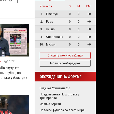
Команда
О
М
РМ
1.
Ювентус
0
0
+0
2.
Рома
0
0
+0
3.
Лацио
0
0
+0
4.
Фиорентина
0
0
+0
10.
Милан
0
0
+0
Открыть полную таблицу
5
1530
Таблица бомбардиров
«На скудетто
ть клубов, но
ОБСУЖДЕНИЕ НА ФОРУМЕ
только у Аллегри»
Будущее Усиление 2.0
Предсезонная Подготовка /
Тренировки
Франко Барези
Новости футбола со всего мира