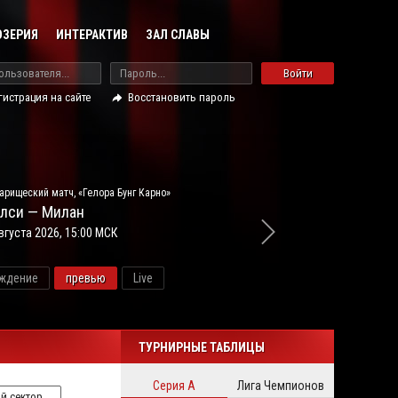
ОЗЕРИЯ
ИНТЕРАКТИВ
ЗАЛ СЛАВЫ
Войти
гистрация на сайте
Восстановить пароль
арищеский матч, «Гелора Бунг Карно»
лси — Милан
вгуста 2026, 15:00 МСК
ждение
превью
Live
новос
ТУРНИРНЫЕ ТАБЛИЦЫ
Серия А
Лига Чемпионов
й сектор