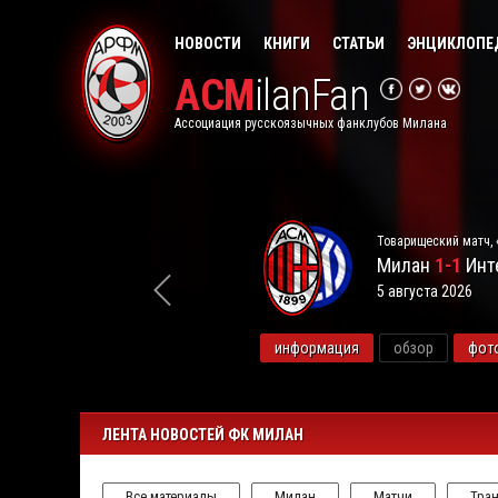
НОВОСТИ
КНИГИ
СТАТЬИ
ЭНЦИКЛОПЕ
ACM
ilanFan
Ассоциация русскоязычных фанклубов Милана
Товарищеский матч, 
Милан
1-1
Инт
5 августа 2026
видео
информация
обзор
фот
ЛЕНТА НОВОСТЕЙ ФК МИЛАН
Все материалы
Милан
Матчи
Тра