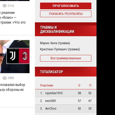
1113
ПРОГОЛОСОВАТЬ
о решении
ПОКАЗАТЬ РЕЗУЛЬТАТЫ
ч «Комо» —
тралии: «Что это
ТРАВМЫ И
ДИСКВАЛИФИКАЦИИ
Марио Хила (травма)
Кристиан Пулишич (травма)
Все травмированные
ТОТАЛИЗАТОР
1093
 похвалил выбор
Участник
О
П
льзу обороны из
1.
vipmilan1910
58
53
2.
neo3001
57
47
3.
AviChoo
53
55