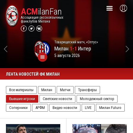
ACM
ilanFan
Ассоциация русскоязычных
фанклубов Милана
Товарищеский матч, «Оптус»
Милан
1-1
Интер
5 августа 2026
ЛЕНТА НОВОСТЕЙ ФК МИЛАН
Все материалы
Милан
Матчи
Трансферы
Бывшие игроки
Светские новости
Молодежный сектор
Соперники
АРФМ
Видео новости
LIVE
Милан Futuro