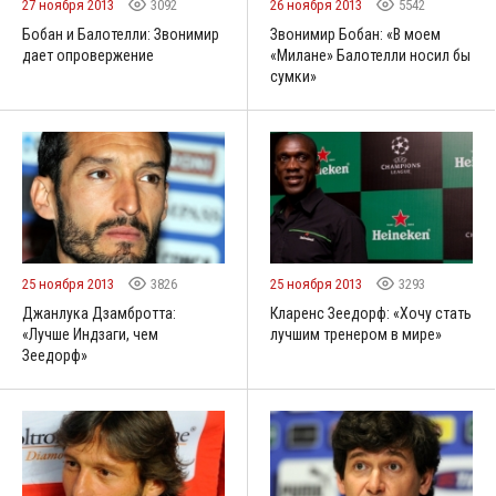
27 ноября 2013
3092
26 ноября 2013
5542
Бобан и Балотелли: Звонимир
Звонимир Бобан: «В моем
дает опровержение
«Милане» Балотелли носил бы
сумки»
25 ноября 2013
3826
25 ноября 2013
3293
Джанлука Дзамбротта:
Кларенс Зеедорф: «Хочу стать
«Лучше Индзаги, чем
лучшим тренером в мире»
Зеедорф»