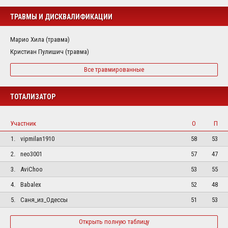
ТРАВМЫ И ДИСКВАЛИФИКАЦИИ
Марио Хила (травма)
Кристиан Пулишич (травма)
Все травмированные
ТОТАЛИЗАТОР
Участник
О
П
1.
vipmilan1910
58
53
2.
neo3001
57
47
3.
AviChoo
53
55
4.
Babalex
52
48
5.
Саня_из_Одессы
51
53
Открыть полную таблицу