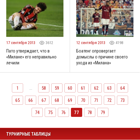
17 сентября 2013
3612
12 сентября 2013
4198
Пато утверждает, что в
Боатенг опровергает
«Милане» его неправильно
домыслы о причине своего
лечили
ухода из «Милана»
1
...
58
59
60
61
62
63
64
65
66
67
68
69
70
71
72
73
74
75
76
77
78
79
ТУРНИРНЫЕ ТАБЛИЦЫ