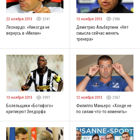
22 ноября 2013
3241
13 ноября 2013
2986
Леонардо: «Никогда не
Деметрио Альбертини: «Нет
вернусь в «Милан»
смысла сейчас менять
тренера»
13 ноября 2013
3997
12 ноября 2013
2567
Болельщики «Ботафого»
Филиппо Маньеро: «Хонде не
критикуют Зеедорфа
по силам что-то изменить»