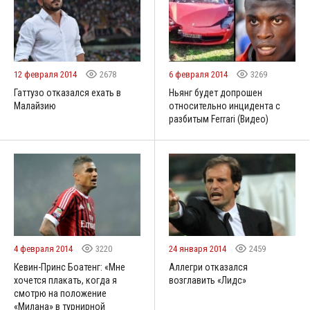
12 февраля 2014
2678
6 февраля 2014
3269
Гаттузо отказался ехать в
Ньянг будет допрошен
Малайзию
относительно инцидента с
разбитым Ferrari (Видео)
4 февраля 2014
3220
24 января 2014
2459
Кевин-Принс Боатенг: «Мне
Аллегри отказался
хочется плакать, когда я
возглавить «Лидс»
смотрю на положение
«Милана» в турнирной