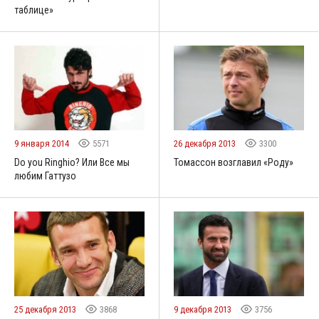
таблице»
9 января 2014
5571
26 декабря 2013
3300
Do you Ringhio? Или Все мы
Томассон возглавил «Роду»
любим Гаттузо
25 декабря 2013
3868
9 декабря 2013
3756