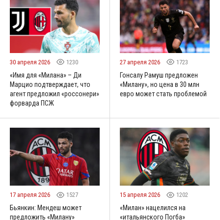
30 апреля 2026
1230
27 апреля 2026
1723
«Имя для «Милана» – Ди
Гонсалу Рамуш предложен
Марцио подтверждает, что
«Милану», но цена в 30 млн
агент предложил «россонери»
евро может стать проблемой
форварда ПСЖ
17 апреля 2026
1527
15 апреля 2026
1202
Бьянкин: Мендеш может
«Милан» нацелился на
предложить «Милану»
«итальянского Погба»