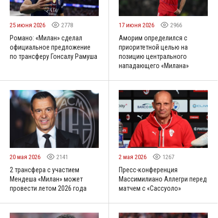
25 июня 2026
2778
17 июня 2026
2966
Романо: «Милан» сделал
Аморим определился с
официальное предложение
приоритетной целью на
по трансферу Гонсалу Рамуша
позицию центрального
нападающего «Милана»
20 мая 2026
2141
2 мая 2026
1267
2 трансфера с участием
Пресс-конференция
Мендеша «Милан» может
Массимилиано Аллегри перед
провести летом 2026 года
матчем с «Сассуоло»