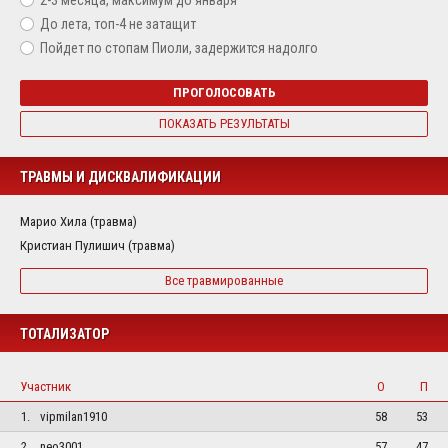
2-3 месяца, максимум до января
До лета, топ-4 не затащит
Пойдет по стопам Пиоли, задержится надолго
ПРОГОЛОСОВАТЬ
ПОКАЗАТЬ РЕЗУЛЬТАТЫ
ТРАВМЫ И ДИСКВАЛИФИКАЦИИ
Марио Хила (травма)
Кристиан Пулишич (травма)
Все травмированные
ТОТАЛИЗАТОР
Участник
О
П
1.
vipmilan1910
58
53
2.
neo3001
57
47