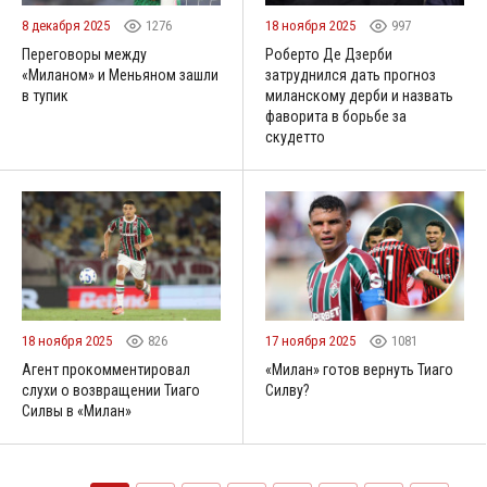
8 декабря 2025
1276
18 ноября 2025
997
Переговоры между
Роберто Де Дзерби
«Миланом» и Меньяном зашли
затруднился дать прогноз
в тупик
миланскому дерби и назвать
фаворита в борьбе за
скудетто
18 ноября 2025
826
17 ноября 2025
1081
Агент прокомментировал
«Милан» готов вернуть Тиаго
слухи о возвращении Тиаго
Силву?
Силвы в «Милан»