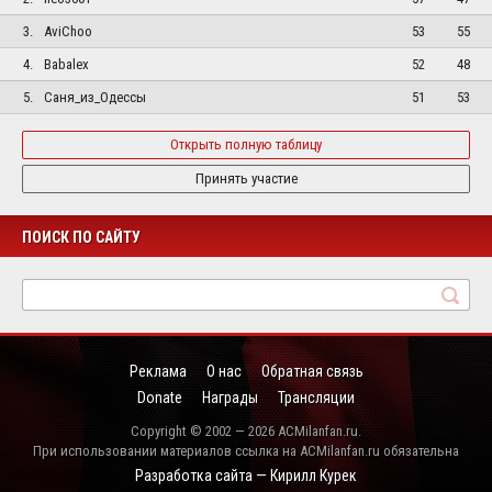
3.
AviChoo
53
55
4.
Babalex
52
48
5.
Саня_из_Одессы
51
53
Открыть полную таблицу
Принять участие
ПОИСК ПО САЙТУ
Реклама
О нас
Обратная связь
Donate
Награды
Трансляции
Copyright © 2002 — 2026 ACMilanfan.ru.
При использовании материалов ссылка на ACMilanfan.ru обязательна
Разработка сайта — Кирилл Курек