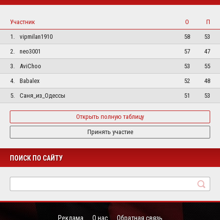
Участник
О
П
1.
vipmilan1910
58
53
2.
neo3001
57
47
3.
AviChoo
53
55
4.
Babalex
52
48
5.
Саня_из_Одессы
51
53
Открыть полную таблицу
Принять участие
ПОИСК ПО САЙТУ
Реклама
О нас
Обратная связь