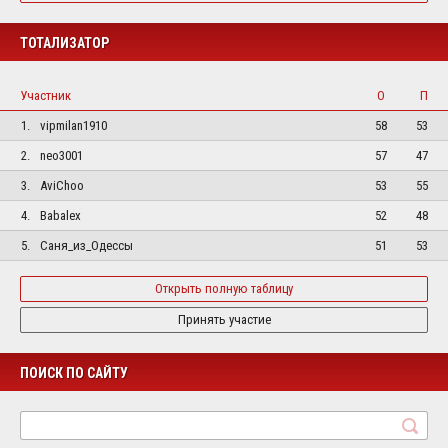
ТОТАЛИЗАТОР
Участник
О
П
1.
vipmilan1910
58
53
2.
neo3001
57
47
3.
AviChoo
53
55
4.
Babalex
52
48
5.
Саня_из_Одессы
51
53
Открыть полную таблицу
Принять участие
ПОИСК ПО САЙТУ