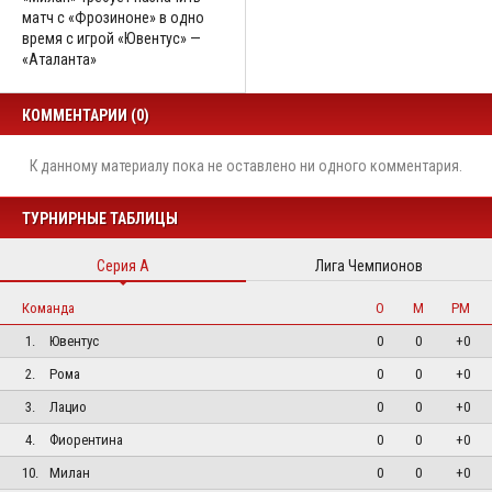
матч с «Фрозиноне» в одно
время с игрой «Ювентус» —
«Аталанта»
КОММЕНТАРИИ (0)
К данному материалу пока не оставлено ни одного комментария.
ТУРНИРНЫЕ ТАБЛИЦЫ
Серия А
Лига Чемпионов
Команда
О
М
РМ
1.
Ювентус
0
0
+0
2.
Рома
0
0
+0
3.
Лацио
0
0
+0
4.
Фиорентина
0
0
+0
10.
Милан
0
0
+0