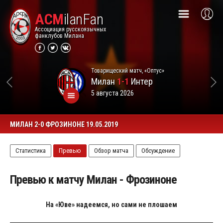
ACM
ilanFan
Ассоциация русскоязычных
фанклубов Милана
Товарищеский матч, «Оптус»
Милан
1-1
Интер
5 августа 2026
МИЛАН 2-0 ФРОЗИНОНЕ 19.05.2019
Статистика
Превью
Обзор матча
Обсуждение
Превью к матчу Милан - Фрозиноне
На «Юве» надеемся, но сами не плошаем