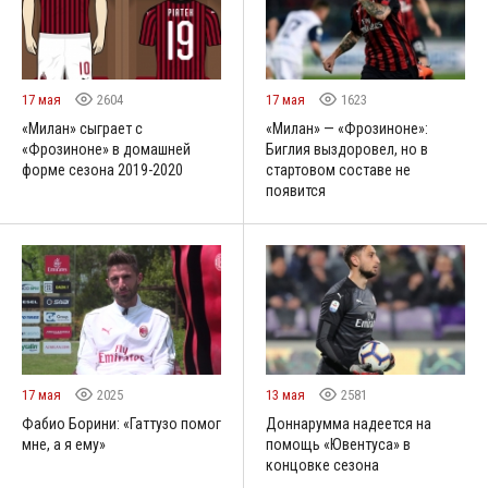
17 мая
2604
17 мая
1623
«Милан» сыграет с
«Милан» — «Фрозиноне»:
«Фрозиноне» в домашней
Биглия выздоровел, но в
форме сезона 2019-2020
стартовом составе не
появится
17 мая
2025
13 мая
2581
Фабио Борини: «Гаттузо помог
Доннарумма надеется на
мне, а я ему»
помощь «Ювентуса» в
концовке сезона