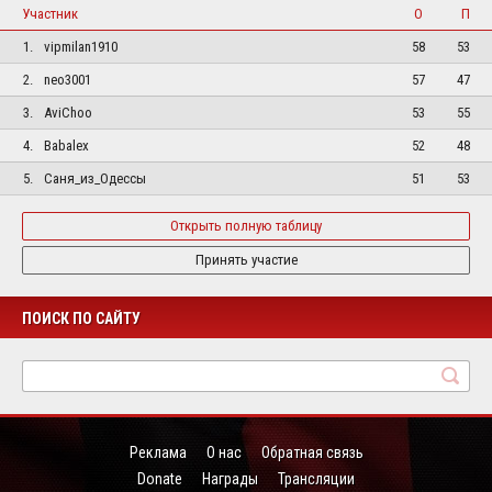
Участник
О
П
1.
vipmilan1910
58
53
2.
neo3001
57
47
3.
AviChoo
53
55
4.
Babalex
52
48
5.
Саня_из_Одессы
51
53
Открыть полную таблицу
Принять участие
ПОИСК ПО САЙТУ
Реклама
О нас
Обратная связь
Donate
Награды
Трансляции