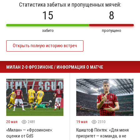
Статистика забитых и пропущенных мячей:
15
8
забито
пропущено
Открыть полную историю встреч
МИЛАН 2-0 ФРОЗИНОНЕ / ИНФОРМАЦИЯ О МАТЧЕ
20 мая
2481
19 мая
2310
«Милан» — «Фрозиноне»:
Кшиштоф Пёнтек: «Для меня
оценки от GdS
приоритет — команда, а не