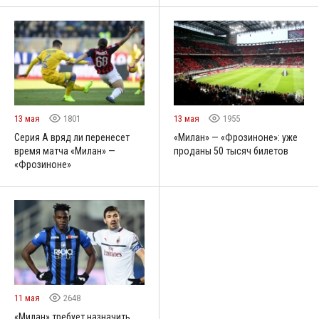
13 мая
1801
13 мая
1955
Серия А вряд ли перенесет
«Милан» — «Фрозиноне»: уже
время матча «Милан» —
проданы 50 тысяч билетов
«Фрозиноне»
11 мая
2648
«Милан» требует назначить