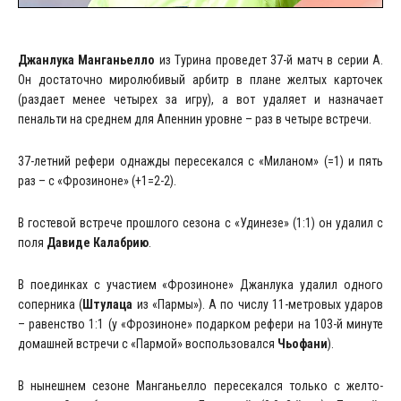
Джанлука Манганьелло
из Турина проведет 37-й матч в серии А.
Он достаточно миролюбивый арбитр в плане желтых карточек
(раздает менее четырех за игру), а вот удаляет и назначает
пенальти на среднем для Апеннин уровне – раз в четыре встречи.
37-летний рефери однажды пересекался с «Миланом» (=1) и пять
раз – с «Фрозиноне» (+1=2-2).
В гостевой встрече прошлого сезона с «Удинезе» (1:1) он удалил с
поля
Давиде Калабрию
.
В поединках с участием «Фрозиноне» Джанлука удалил одного
соперника (
Штулаца
из «Пармы»). А по числу 11-метровых ударов
– равенство 1:1 (у «Фрозиноне» подарком рефери на 103-й минуте
домашней встречи с «Пармой» воспользовался
Чьофани
).
В нынешнем сезоне Манганьелло пересекался только с желто-