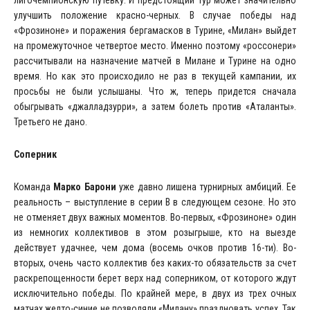
лигочемпионскую путевку. И предстоящий тур может значительно
улучшить положение красно-черных. В случае победы над
«Фрозиноне» и поражения бергамасков в Турине, «Милан» выйдет
на промежуточное четвертое место. Именно поэтому «россонери»
рассчитывали на назначение матчей в Милане и Турине на одно
время. Но как это происходило не раз в текущей кампании, их
просьбы не были услышаны. Что ж, теперь придется сначала
обыгрывать «джалладзурри», а затем болеть против «Аталанты».
Третьего не дано.
Соперник
Команда
Марко Барони
уже давно лишена турнирных амбиций. Ее
реальность – выступление в серии В в следующем сезоне. Но это
не отменяет двух важных моментов. Во-первых, «Фрозиноне» один
из немногих коллективов в этом розыгрыше, кто на выезде
действует удачнее, чем дома (восемь очков против 16-ти). Во-
вторых, очень часто коллектив без каких-то обязательств за счет
раскрепощенности берет верх над соперником, от которого ждут
исключительно победы. По крайней мере, в двух из трех очных
матчах желто-синие не позволяли «Милану» праздновать успех. Так