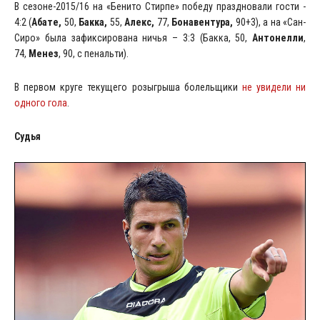
В сезоне-2015/16 на «Бенито Стирпе» победу праздновали гости -
4:2 (
Абате,
50,
Бакка,
55,
Алекс,
77,
Бонавентура,
90+3), а на «Сан-
Сиро» была зафиксирована ничья – 3:3 (Бакка, 50,
Антонелли
,
74,
Менез
, 90, с пенальти).
В первом круге текущего розыгрыша болельщики
не увидели ни
одного гола
.
Судья