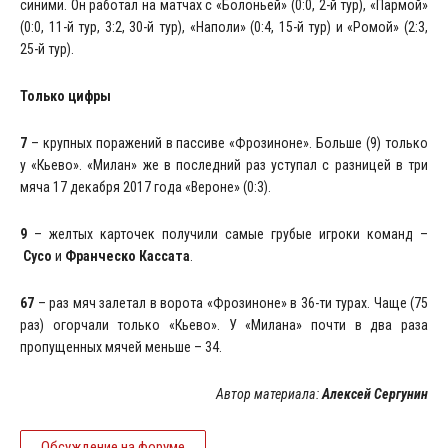
синими. Он работал на матчах с «Болоньей» (0:0, 2-й тур), «Пармой»
(0:0, 11-й тур, 3:2, 30-й тур), «Наполи» (0:4, 15-й тур) и «Ромой» (2:3,
25-й тур).
Только цифры
7
– крупных поражений в пассиве «Фрозиноне». Больше (9) только
у «Кьево». «Милан» же в последний раз уступал с разницей в три
мяча 17 декабря 2017 года «Вероне» (0:3).
9
– желтых карточек получили самые грубые игроки команд –
Сусо
и
Франческо Кассата
.
67
– раз мяч залетал в ворота «Фрозиноне» в 36-ти турах. Чаще (75
раз) огорчали только «Кьево». У «Милана» почти в два раза
пропущенных мячей меньше – 34
.
Автор материала:
Алексей Сергунин
Обсуждение на форуме