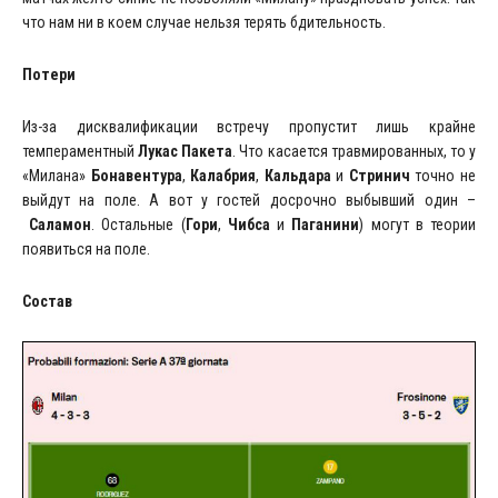
что нам ни в коем случае нельзя терять бдительность.
Потери
Из-за дисквалификации встречу пропустит лишь крайне
темпераментный
Лукас Пакета
. Что касается травмированных, то у
«Милана»
Бонавентура
,
Калабрия
,
Кальдара
и
Стринич
точно не
выйдут на поле. А вот у гостей досрочно выбывший один –
Саламон
. Остальные (
Гори
,
Чибса
и
Паганини
) могут в теории
появиться на поле.
Состав