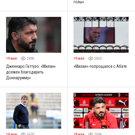
голы»
19 мая
2496
19 мая
2620
Дженнаро Гаттузо: «Милан»
«Милан» попрощался с Абате
должен благодарить
Доннарумму»
19 мая
1670
18 мая
2606