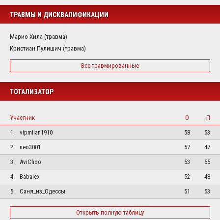
ТРАВМЫ И ДИСКВАЛИФИКАЦИИ
Марио Хила (травма)
Кристиан Пулишич (травма)
Все травмированные
ТОТАЛИЗАТОР
Участник
О
П
1.
vipmilan1910
58
53
2.
neo3001
57
47
3.
AviChoo
53
55
4.
Babalex
52
48
5.
Саня_из_Одессы
51
53
Открыть полную таблицу