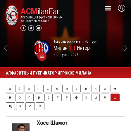
ACM
ilanFan
Ассоциация русскоязычных
фанклубов Милана
Товарищеский матч, «Оптус»
Милан
1-1
Интер
5 августа 2026
АЛФАВИТНЫЙ РУБРИКАТОР ИГРОКОВ МИЛАНА
а
б
в
г
д
е
ж
з
и
к
л
м
н
о
п
р
с
т
у
ф
х
ц
ч
ш
щ
э
ю
я
Хосе Шамот