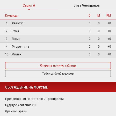
Серия А
Лига Чемпионов
Команда
О
М
РМ
1.
Ювентус
0
0
+0
2.
Рома
0
0
+0
3.
Лацио
0
0
+0
4.
Фиорентина
0
0
+0
10.
Милан
0
0
+0
Открыть полную таблицу
Таблица бомбардиров
ОБСУЖДЕНИЕ НА ФОРУМЕ
Предсезонная Подготовка / Тренировки
Будущее Усиление 2.0
Франко Барези