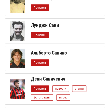
Профиль
Луиджи Сави
Профиль
Альберто Савино
Профиль
Деян Савичевич
Профиль
новости
статьи
фотографии
видео