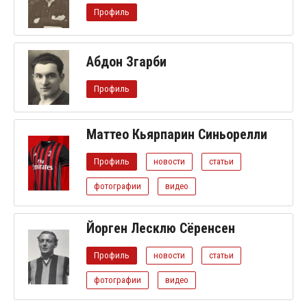
Профиль
Абдон Згарби
Профиль
Маттео Кьярпарин Синьорелли
Профиль
новости
статьи
фотографии
видео
Йорген Лесклю Сёренсен
Профиль
новости
статьи
фотографии
видео