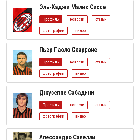
Эль-Хаджи Малик Сиссе
Профиль
новости
статьи
фотографии
видео
Пьер Паоло Скарроне
Профиль
новости
статьи
фотографии
видео
Джузеппе Сабадини
Профиль
новости
статьи
фотографии
видео
Алессандро Савелли