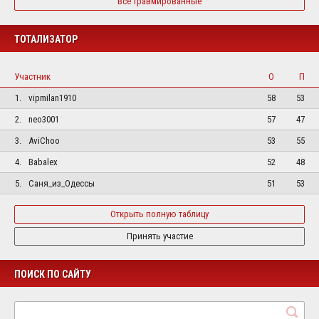
Все травмированные
ТОТАЛИЗАТОР
Участник
О
П
1.
vipmilan1910
58
53
2.
neo3001
57
47
3.
AviChoo
53
55
4.
Babalex
52
48
5.
Саня_из_Одессы
51
53
Открыть полную таблицу
Принять участие
ПОИСК ПО САЙТУ