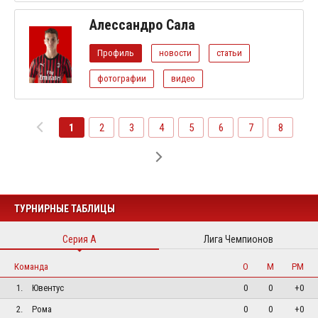
Алессандро Сала
Профиль
новости
статьи
фотографии
видео
1
2
3
4
5
6
7
8
ТУРНИРНЫЕ ТАБЛИЦЫ
Серия А
Лига Чемпионов
Команда
О
М
РМ
1.
Ювентус
0
0
+0
2.
Рома
0
0
+0