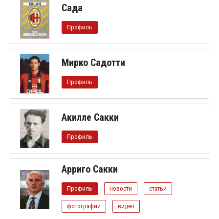
Сада
Профиль
Мирко Садотти
Профиль
Акилле Сакки
Профиль
Арриго Сакки
Профиль
новости
статьи
фотографии
видео