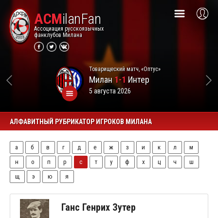
ACM
ilanFan
Ассоциация русскоязычных
фанклубов Милана
Товарищеский матч, «Оптус»
Милан
1-1
Интер
5 августа 2026
АЛФАВИТНЫЙ РУБРИКАТОР ИГРОКОВ МИЛАНА
а
б
в
г
д
е
ж
з
и
к
л
м
н
о
п
р
с
т
у
ф
х
ц
ч
ш
щ
э
ю
я
Ганс Генрих Зутер