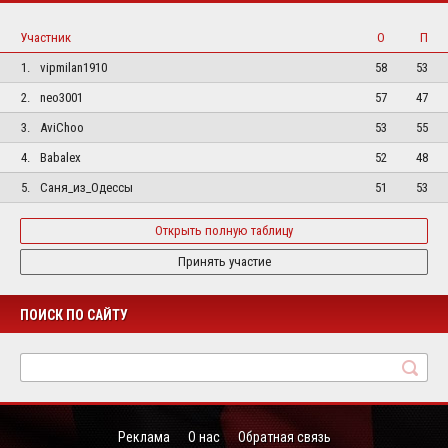
Участник
О
П
1.
vipmilan1910
58
53
2.
neo3001
57
47
3.
AviChoo
53
55
4.
Babalex
52
48
5.
Саня_из_Одессы
51
53
Открыть полную таблицу
Принять участие
ПОИСК ПО САЙТУ
Реклама
О нас
Обратная связь