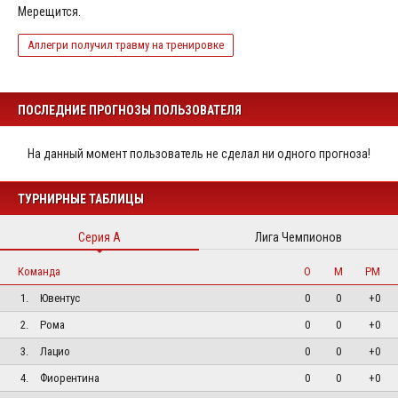
Мерещится.
Аллегри получил травму на тренировке
ПОСЛЕДНИЕ ПРОГНОЗЫ ПОЛЬЗОВАТЕЛЯ
На данный момент пользователь не сделал ни одного прогноза!
ТУРНИРНЫЕ ТАБЛИЦЫ
Серия А
Лига Чемпионов
Команда
О
М
РМ
1.
Ювентус
0
0
+0
2.
Рома
0
0
+0
3.
Лацио
0
0
+0
4.
Фиорентина
0
0
+0