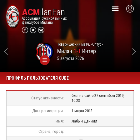
ACM
ilanFan
Ассоциация русскоязычных
фанклубов Милана
Товарищеский матч, «Оптус»
Милан
1-1
Интер
5 августа 2026
ПРОФИЛЬ ПОЛЬЗОВАТЕЛЯ CUBE
был на сайте 27 сентября 2019,
Статус активности:
10:23
Дата регистрации:
1 марта 2013
Имя:
Лабыч Даниил
Страна, город: