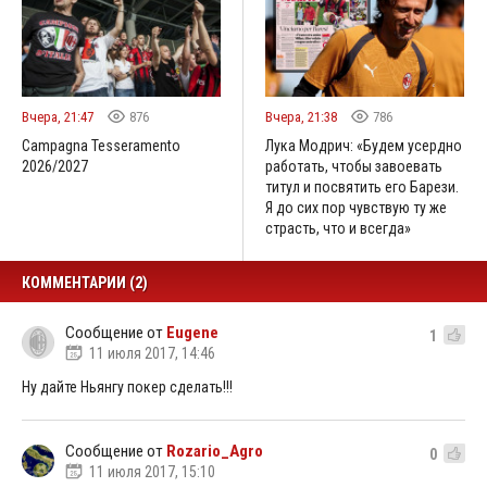
Вчера, 21:47
876
Вчера, 21:38
786
Campagna Tesseramento
Лука Модрич: «Будем усердно
2026/2027
работать, чтобы завоевать
титул и посвятить его Барези.
Я до сих пор чувствую ту же
страсть, что и всегда»
КОММЕНТАРИИ (2)
Сообщение от
Eugene
1
11 июля 2017, 14:46
Ну дайте Ньянгу покер сделать!!!
Сообщение от
Rozario_Agro
0
11 июля 2017, 15:10