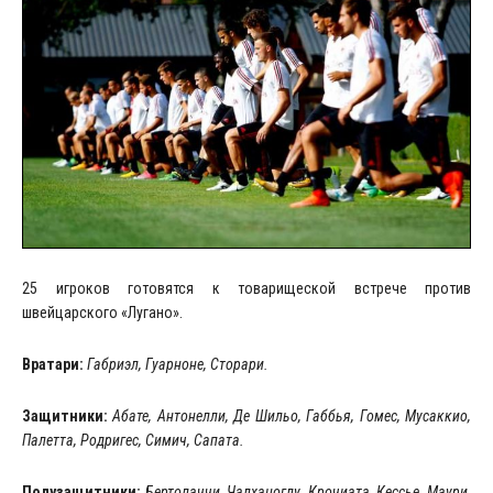
25 игроков готовятся к товарищеской встрече против
швейцарского «Лугано».
Вратари:
Габриэл, Гуарноне, Сторари.
Защитники:
Абате, Антонелли, Де Шильо, Габбья, Гомес, Мусаккио,
Палетта, Родригес, Симич, Сапата.
Полузащитники:
Бертолаччи, Чалханоглу, Крочиата, Кессье, Маури,