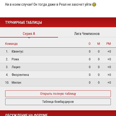
Ни в коем случае! Он тогда даже в Реал не захочет уйти
ТУРНИРНЫЕ ТАБЛИЦЫ
Серия А
Лига Чемпионов
Команда
О
М
РМ
1.
Ювентус
0
0
+0
2.
Рома
0
0
+0
3.
Лацио
0
0
+0
4.
Фиорентина
0
0
+0
10.
Милан
0
0
+0
Открыть полную таблицу
Таблица бомбардиров
ОБСУЖДЕНИЕ НА ФОРУМЕ