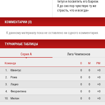
титул и посвятить его Барези.
Я до сих пор чувствую ту же
страсть, что и всегда»
КОММЕНТАРИИ (0)
К данному материалу пока не оставлено ни одного комментария.
ТУРНИРНЫЕ ТАБЛИЦЫ
Серия А
Лига Чемпионов
Команда
О
М
РМ
1.
Ювентус
0
0
+0
2.
Рома
0
0
+0
3.
Лацио
0
0
+0
4.
Фиорентина
0
0
+0
10.
Милан
0
0
+0