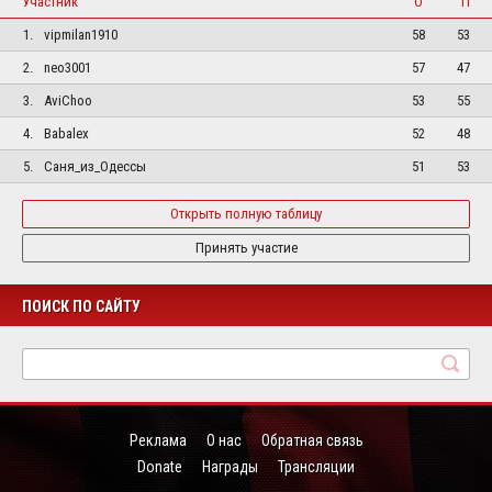
Участник
О
П
1.
vipmilan1910
58
53
2.
neo3001
57
47
3.
AviChoo
53
55
4.
Babalex
52
48
5.
Саня_из_Одессы
51
53
Открыть полную таблицу
Принять участие
ПОИСК ПО САЙТУ
Реклама
О нас
Обратная связь
Donate
Награды
Трансляции