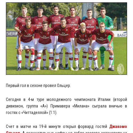
Первый гол в сезоне провел Ольцер.
Сегодня в 4-м туре молодежного чемпионата Италии (второй
дивизион, группа «А») Примавера «Милана» сыграла вничью в
гостях с «Читтаделлой» (1:1).
Счет в матче на 19-й минуте открыл форвард гостей
Джакомо
Ольцер
. А окончательные цифры на табло хозяева установили на