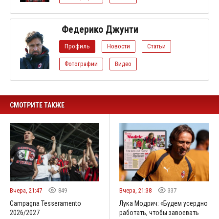
Федерико Джунти
Профиль
Новости
Статьи
Фотографии
Видео
СМОТРИТЕ ТАКЖЕ
Вчера, 21:47
849
Вчера, 21:38
337
Campagna Tesseramento
Лука Модрич: «Будем усердно
2026/2027
работать, чтобы завоевать