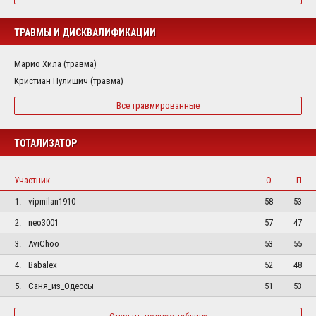
ТРАВМЫ И ДИСКВАЛИФИКАЦИИ
Марио Хила (травма)
Кристиан Пулишич (травма)
Все травмированные
ТОТАЛИЗАТОР
Участник
О
П
1.
vipmilan1910
58
53
2.
neo3001
57
47
3.
AviChoo
53
55
4.
Babalex
52
48
5.
Саня_из_Одессы
51
53