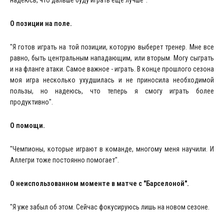
надеюсь, что дальше буду играть еще лучше".
О позиции на поле.
"Я готов играть на той позиции, которую выберет тренер. Мне все
равно, быть центральным нападающим, или вторым. Могу сыграть
и на фланге атаки. Самое важное - играть. В конце прошлого сезона
моя игра несколько ухудшилась и не приносила необходимой
пользы, но надеюсь, что теперь я смогу играть более
продуктивно".
О помощи.
"Чемпионы, которые играют в команде, многому меня научили. И
Аллегри тоже постоянно помогает".
О неиспользованном моменте в матче с "Барселоной".
"Я уже забыл об этом. Сейчас фокусируюсь лишь на новом сезоне.