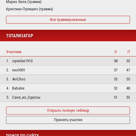
Марио Хила (травма)
Кристиан Пулишич (травма)
Все травмированные
ТОТАЛИЗАТОР
Участник
О
П
1.
vipmilan1910
58
53
2.
neo3001
57
47
3.
AviChoo
53
55
4.
Babalex
52
48
5.
Саня_из_Одессы
51
53
Открыть полную таблицу
Принять участие