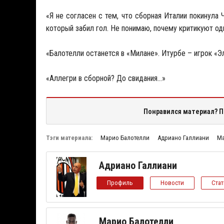
«Я не согласен с тем, что сборная Италии покинула
который забил гол. Не понимаю, почему критикуют од
«Балотелли останется в «Милане». Итурбе – игрок «Э
«Аллегри в сборной? До свидания…»
Понравился материал? П
Тэги материала:
Марио Балотелли
Адриано Галлиани
Ма
Адриано Галлиани
Профиль
Новости
Ста
Марио Балотелли