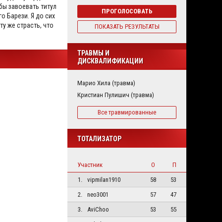
бы завоевать титул
ПРОГОЛОСОВАТЬ
го Барези. Я до сих
ту же страсть, что
ПОКАЗАТЬ РЕЗУЛЬТАТЫ
ТРАВМЫ И
ДИСКВАЛИФИКАЦИИ
Марио Хила (травма)
Кристиан Пулишич (травма)
Все травмированные
ТОТАЛИЗАТОР
Участник
О
П
1.
vipmilan1910
58
53
2.
neo3001
57
47
3.
AviChoo
53
55