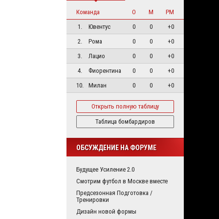
Команда
О
М
РМ
1.
Ювентус
0
0
+0
2.
Рома
0
0
+0
3.
Лацио
0
0
+0
4.
Фиорентина
0
0
+0
10.
Милан
0
0
+0
Открыть полную таблицу
Таблица бомбардиров
ОБСУЖДЕНИЕ НА ФОРУМЕ
Будущее Усиление 2.0
Смотрим футбол в Москве вместе
Предсезонная Подготовка /
Тренировки
Дизайн новой формы