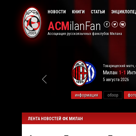
НОВОСТИ
КНИГИ
СТАТЬИ
ЭНЦИКЛОПЕ
ACM
ilanFan
Ассоциация русскоязычных фанклубов Милана
Товарищеский матч, 
Милан
1-1
Инт
5 августа 2026
видео
информация
обзор
фот
ЛЕНТА НОВОСТЕЙ ФК МИЛАН