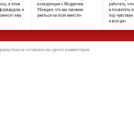
юсь, в этом
конкуренция с Модричем.
работать, что
 форвардом, и
Убежден, что мы сможем
и посвятить е
принесет ему
ужиться на поле вместе»
пор чувствую 
и всегда»
риалу пока не оставлено ни одного комментария.