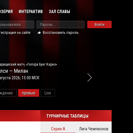
ОЗЕРИЯ
ИНТЕРАКТИВ
ЗАЛ СЛАВЫ
Войти
гистрация на сайте
Восстановить пароль
арищеский матч, «Гелора Бунг Карно»
лси — Милан
вгуста 2026, 15:00 МСК
ждение
превью
Live
новос
ТУРНИРНЫЕ ТАБЛИЦЫ
Серия А
Лига Чемпионов