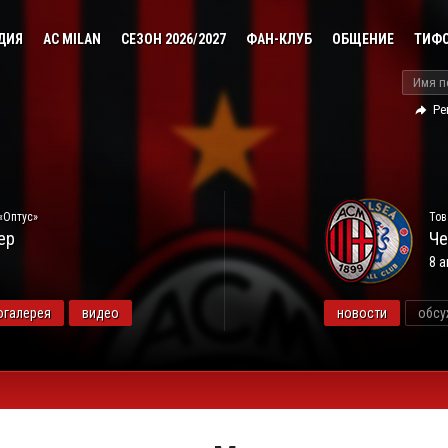
ДИЯ
AC MILAN
СЕЗОН 2026/2027
ФАН-КЛУБ
ОБЩЕНИЕ
ТИФ
Ре
«Оптус»
Тов
ер
Че
8 а
огалерея
видео
новости
обсу