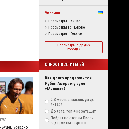
Украина
Просмотры в Киеве
Просмотры во Львове
Просмотры в Одессе
Просмотры в других
городах
ОПРОС ПОСЕТИТЕЛЕЙ
Как долго продержится
Рубен Аморим у руля
«Милана»?
2-3 месяца, максимум до
января
До лета, топ-4 не затащит
Пойдет по стопам Пиоли,
1780
задержится надолго
 «Будем усердно