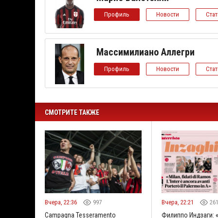
Профиль
Новости
Ста
Массимилиано Аллегри
Профиль
Новости
Ста
СМОТРИТЕ ТАКЖЕ
Вчера, 22:36
997
Вчера, 22:21
26
Campagna Tesseramento
Филиппо Индзаги: 