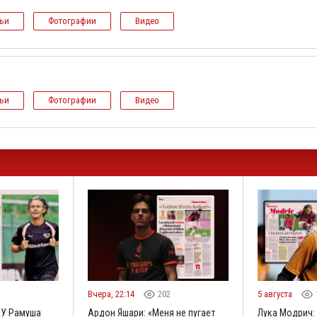
тьи
Фотографии
Видео
тьи
Фотографии
Видео
1
Вчера, 22:14
202
5 августа
«У Рамуша
Ардон Яшари: «Меня не пугает
Лука Модрич: