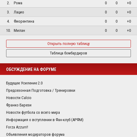
2.
Рома
0
0
+0
3.
Лацио
0
0
+0
4.
Фиорентина
0
0
+0
10.
Милан
0
0
+0
Открыть полную таблицу
Таблица бомбардиров
ОБСУЖДЕНИЕ НА ФОРУМЕ
Будущее Усиление 2.0
Предсезонная Подготовка / Тренировки
Новости Calcio
Франко Барези
Новости футбола со всего мира
Информация о вступлении в Фан-клуб (АРФМ)
Forza Azzurri!
Объявления модераторов форума