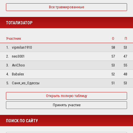
Все травмированные
ТОТАЛИЗАТОР
Участник
О
П
1.
vipmilan1910
58
53
2.
neo3001
57
47
3.
AviChoo
53
55
4.
Babalex
52
48
5.
Саня_из_Одессы
51
53
Открыть полную таблицу
Принять участие
ПОИСК ПО САЙТУ