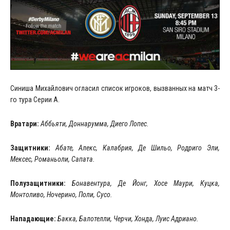
Синиша Михайлович огласил список игроков, вызванных на матч 3-
го тура Серии А.
Вратари:
Аббьяти, Доннарумма, Диего Лопес.
Защитники:
Абате, Алекс, Калабрия, Де Шильо, Родриго Эли,
Мексес, Романьоли, Сапата.
Полузащитники:
Бонавентура, Де Йонг, Хосе Маури, Куцка,
Монтоливо, Ночерино, Поли, Сусо.
Нападающие:
Бакка, Балотелли, Черчи, Хонда, Луис Адриано.