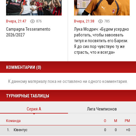
Вчера, 21:47
876
Вчера, 21:38
785
Campagna Tesseramento
Лука Модрич: «Будем усердно
2026/2027
работать, чтобы завоевать
титул и посвятить его Барези.
Я до сих пор чувствую ту же
страсть, что и всегда»
КОММЕНТАРИИ (0)
К данному материалу пока не оставлено ни одного комментария.
ТУРНИРНЫЕ ТАБЛИЦЫ
Серия А
Лига Чемпионов
Команда
О
М
РМ
1.
Ювентус
0
0
+0